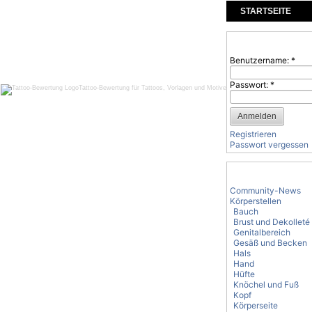
STARTSEITE
KOMMENTARE
Benutzeranmeld
Benutzername:
*
Passwort:
*
Tattoo-Bewertung für Tattoos, Vorlagen und Motive
Registrieren
Passwort vergessen
Tattoo-Kategorie
Community-News
Körperstellen
Bauch
Brust und Dekolleté
Genitalbereich
Gesäß und Becken
Hals
Hand
Hüfte
Knöchel und Fuß
Kopf
Körperseite