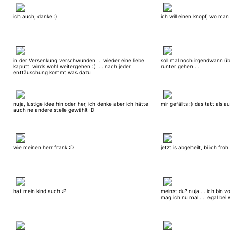
ich auch, danke :)
ich will einen knopf, wo man
in der Versenkung verschwunden ... wieder eine liebe
soll mal noch irgendwann üb
kaputt. wirds wohl weitergehen :( .... nach jeder
runter gehen ...
enttäuschung kommt was dazu
nuja, lustige idee hin oder her, ich denke aber ich hätte
mir gefällts :) das tatt als a
auch ne andere stelle gewählt :D
wie meinen herr frank :D
jetzt is abgeheilt, bi ich froh
hat mein kind auch :P
meinst du? nuja ... ich bin v
mag ich nu mal .... egal bei 