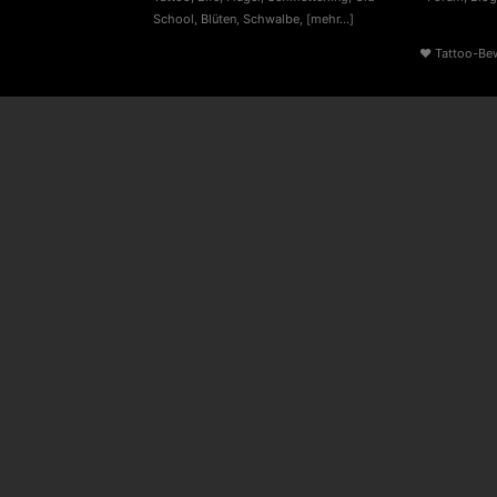
School
,
Blüten
,
Schwalbe
,
[mehr...]
♥
Tattoo-Be