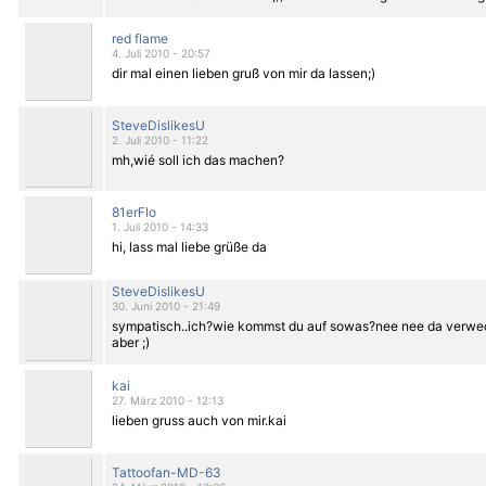
red flame
4. Juli 2010 - 20:57
dir mal einen lieben gruß von mir da lassen;)
SteveDislikesU
2. Juli 2010 - 11:22
mh,wié soll ich das machen?
81erFlo
1. Juli 2010 - 14:33
hi, lass mal liebe grüße da
SteveDislikesU
30. Juni 2010 - 21:49
sympatisch..ich?wie kommst du auf sowas?nee nee da verwe
aber ;)
kai
27. März 2010 - 12:13
lieben gruss auch von mir.kai
Tattoofan-MD-63