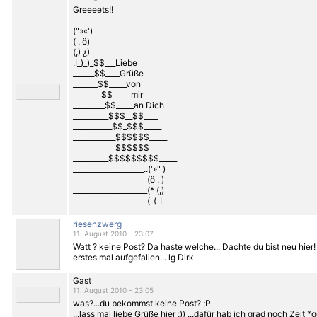
Greeeets!!
("»«')
( . ö)
(,) ¿)
.I_)_)_$$___Liebe
______$$____Grüße
_______$$_____von
________$$_____mir
_________$$_____an Dich
__________$$$__$$____
___________$$_$$$_____
____________$$$$$$_____
____________$$$$$$______
__________$$$$$$$$$_____
____________________..('»" )
_____________________(ö . )
_____________________(* (,)
_____________________(_(_I
riesenzwerg
11. August 2010 - 23:07
Watt ? keine Post? Da haste welche... Dachte du bist neu hier! 
erstes mal aufgefallen... lg Dirk
Gast
11. August 2010 - 23:05
was?...du bekommst keine Post? ;P
...lass mal liebe Grüße hier ;)) ...dafür hab ich grad noch Zeit *