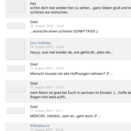
hey
schön dich mal wieder hier zu sehen... ganz lieben gruß und k
schönes we wünschen
Gast
22. August 2010 - 14:43
...wünsche einen schönen SONN*TAG!!! ;)
Doc Holliday
16. August 2010 - 23:38
heyyy..war mal wieder da..wie gehts dir...alles oki...
Gast
11. August 2010 - 23:28
Mensch! musste mir alle Hoffnungen nehmen? ;P ...
Gast
11. August 2010 - 23:23
mein Mann ist grad bei Euch in sachsen im Einsatz ;( ...hoffe d
Regen hört bald auf!!!...
Gast
11. August 2010 - 23:11
MERCII!!!...höhöhö...sieh an...geht doch ;P ...
Killerplauze
11. August 2010 - 23:10