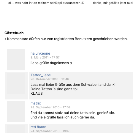
lol ... was habt ihr an meinem schlüppi auszusetzen :D
danke, mir gefällts jetzt auc
Gästebuch
» Kommentare dürfen nur von registrierten Benutzern geschrieben werden.
halunkeone
8. März 2011 - 17:57
liebe grüße dagelassen ;)
Tattoo_liebe
20. Dezember 2010 - 11:46
Lass mal liebe Grüße aus dem Schwabenland da :-)
Deine Tattoo´s sind ganz toll.
KLAUS
matrix
28. September 2010 - 17:09
find du kannst stolz auf deine tatts sein. genieß sie.
und viele grüße lass ich auch gerne da.
red flame
24. September 2010 - 19:48