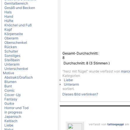
Genitalbereich
Gesäß und Becken
Hals
Hand
Hüfte
Knöchel und Fuß
Kopf
Körperseite
Oberarm
Oberschenkel
Rücken
Schulter
Gesamt-Durchschnitt:
Sonstiges
8
Steißbein
Durchschnitt:
8
(
3
Stimmen )
Unterarm
Unterschenkel
"herz mit flügel" wurde verfasst von
marce
Motive
Kategorien
Abstrakt/Grafisch
Liebe
Blumen
Unterarm
Bunt
sortiert.
Comic
Dieses Bild verlinken?
Cover-Up
Fantasy
Gurke
Horror und Tod
in progress
Japanisch
Keltisch
verfasst von
tattoopeppi
am 3
Liebe
Natur