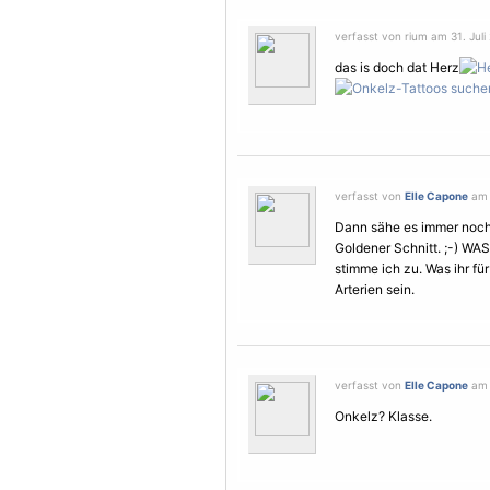
verfasst von rium am 31. Juli 
das is doch dat Herz
verfasst von
Elle Capone
am 3
Dann sähe es immer noch
Goldener Schnitt. ;-) WAS
stimme ich zu. Was ihr fü
Arterien sein.
verfasst von
Elle Capone
am 3
Onkelz? Klasse.