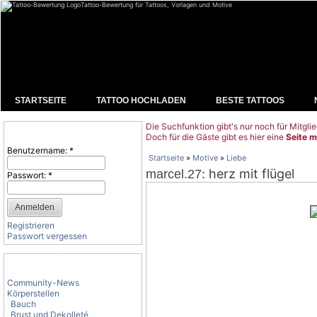
Tattoo-Bewertung für Tattoos, Vorlagen und Motive
STARTSEITE
TATTOO HOCHLADEN
BESTE TATTOOS
Die Suchfunktion gibt's nur noch für Mitglie
Benutzeranmeldung
Doch für die Gäste gibt es hier eine
Seite m
Benutzername:
*
Startseite
»
Motive
»
Liebe
: herz mit flügel
marcel.27
Passwort:
*
Registrieren
Passwort vergessen
Tattoo-Kategorien
Community-News
Körperstellen
Bauch
Brust und Dekolleté