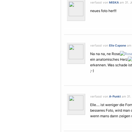
verfasst von
MISKA
am 31. Ju
neues foto her!!!
verfasst von
Elle Capone
am 3
Na na na, ne Rose
ein anatomisches Herz
erkennen. Was schade ist.
;-)
verfasst von
A-Punkt
am 31. 
Elle.... ist weniger die Fo
besseres Foto, wird man d
wenn mans dann zeigen wi