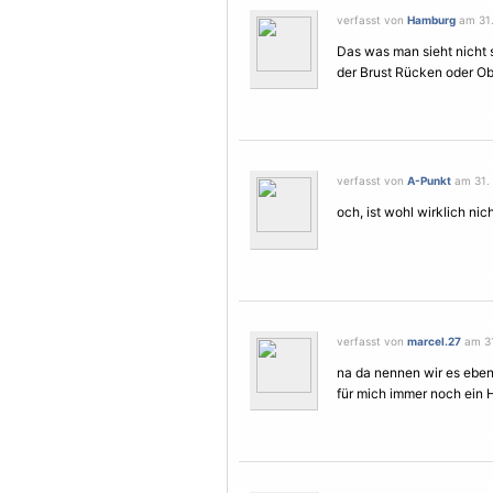
verfasst von
Hamburg
am 31. 
Das was man sieht nicht s
der Brust Rücken oder O
verfasst von
A-Punkt
am 31. 
och, ist wohl wirklich nic
verfasst von
marcel.27
am 31.
na da nennen wir es ebe
für mich immer noch ein 