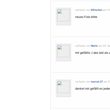
verfasst von
Elfinchen
am 31.
neues Foto bitte
verfasst von
Marie
am 24. Se
mir gefällts :) das tatt als
verfasst von
marcel.27
am 25
danke! mir gefällt es jede