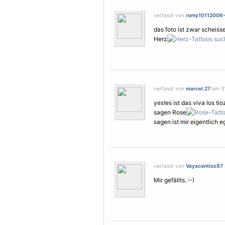
verfasst von
romy10112006
das foto ist zwar scheisse
Herz
verfasst von
marcel.27
am 31
yes!es ist das viva los ti
sagen Rose
sagen ist mir eigentlich eg
verfasst von
Vayacontioz87
Mir gefällts. :-)