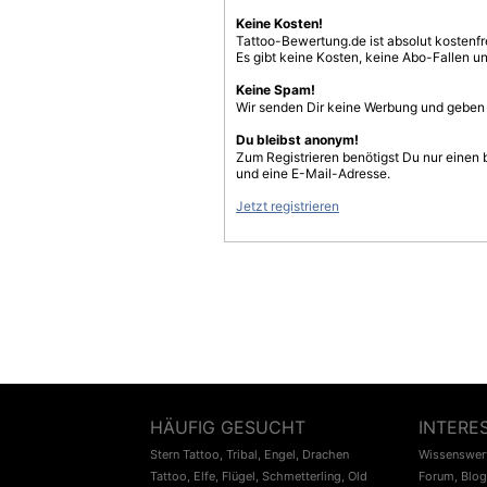
Keine Kosten!
Tattoo-Bewertung.de ist absolut kostenf
Es gibt keine Kosten, keine Abo-Fallen u
Keine Spam!
Wir senden Dir keine Werbung und geben D
Du bleibst anonym!
Zum Registrieren benötigst Du nur einen
und eine E-Mail-Adresse.
Jetzt registrieren
HÄUFIG GESUCHT
INTERE
Stern Tattoo
,
Tribal
,
Engel
,
Drachen
Wissenswert
Tattoo
,
Elfe
,
Flügel
,
Schmetterling
,
Old
Forum
,
Blog