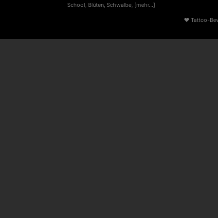
School
,
Blüten
,
Schwalbe
,
[mehr...]
♥
Tattoo-Be