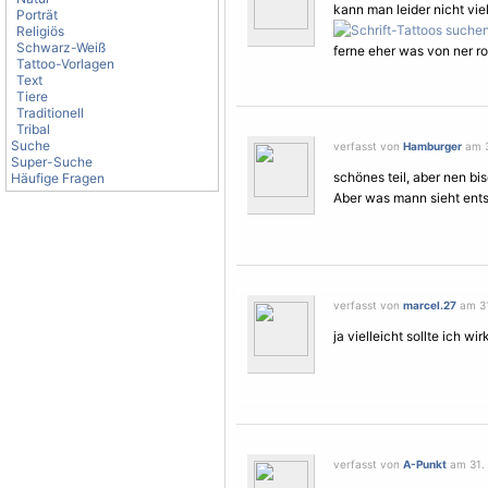
kann man leider nicht vie
Porträt
Religiös
Schwarz-Weiß
ferne eher was von ner r
Tattoo-Vorlagen
Text
Tiere
Traditionell
Tribal
Suche
verfasst von
Hamburger
am 31
Super-Suche
schönes teil, aber nen bi
Häufige Fragen
Aber was mann sieht ents
verfasst von
marcel.27
am 31.
ja vielleicht sollte ich wi
verfasst von
A-Punkt
am 31. J