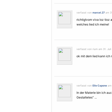
verfasst von
marcel.27
am 31.
richtig!vom viva loz tioz
welches lied ich meine!
verfasst von rium am 31. Juli
ok mit dem lied kann ich 
verfasst von
Elle Capone
am 3
In der Materie bin ich au
Gestaltetes" ...