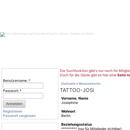
Tattoo-Bewertung für Tattoos, Vorlagen und Motive
Die Suchfunktion gibt's nur noch für Mitglie
Benutzeranmeldung
Doch für die Gäste gibt es hier eine
Seite m
Benutzername:
*
Startseite
»
Benutzerkonto
TATTOO-JOSi
Passwort:
*
Vorname, Name
Josephine
Registrieren
Wohnort
Passwort vergessen
Berlin
Beziehungsstatus
Tattoo-Kategorien
********* (nur für Mitglieder sichtbar)