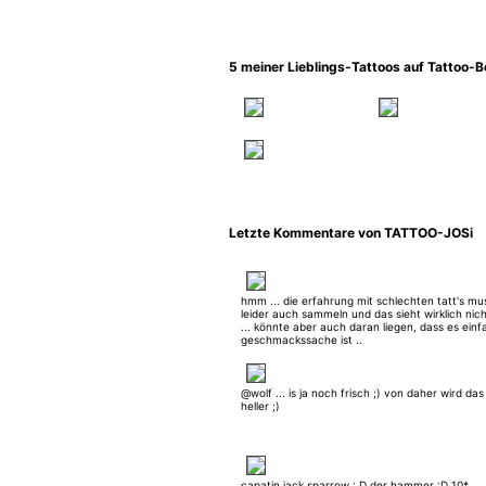
5 meiner Lieblings-Tattoos auf Tattoo-
Letzte Kommentare von TATTOO-JOSi
hmm ... die erfahrung mit schlechten tatt's mu
leider auch sammeln und das sieht wirklich nic
... könnte aber auch daran liegen, dass es einf
geschmackssache ist ..
@wolf ... is ja noch frisch ;) von daher wird da
heller ;)
capatin jack sparrow : D der hammer :D 10*