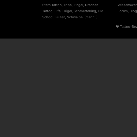
Stern Tattoo
,
Tribal
,
Engel
,
Drachen
Wissenswert
Tattoo
,
Elfe
,
Flügel
,
Schmetterling
,
Old
Forum
,
Blog
School
,
Blüten
,
Schwalbe
,
[mehr...]
♥
Tattoo-Be