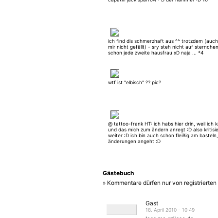
ich find dis schmerzhaft aus ^^ trotzdem (auc
mir nicht gefällt) - sry steh nicht auf sternche
schon jede zweite hausfrau xD naja ... *4
wtf ist "elbisch" ?? pic?
@ tattoo-frank HT: ich habs hier drin, weil ich kr
und das mich zum ändern anregt :D also kritisie
weiter :D ich bin auch schon fleißig am basteln
änderungen angeht :D
Gästebuch
» Kommentare dürfen nur von registrierte
Gast
18. April 2010 - 10:49