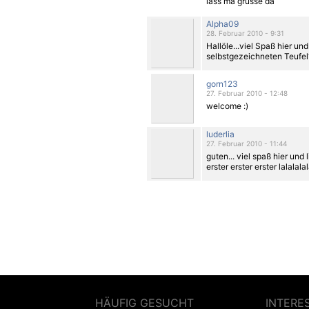
lass ma grüsse da
Alpha09
28. Februar 2010 - 9:31
Hallöle...viel Spaß hier un
selbstgezeichneten Teufel
gorn123
27. Februar 2010 - 12:48
welcome :)
luderlia
27. Februar 2010 - 11:44
guten... viel spaß hier un
erster erster erster lalalalala
HÄUFIG GESUCHT
INTERE