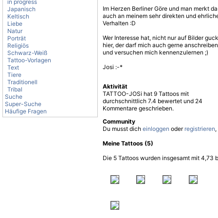
in progress
Im Herzen Berliner Göre und man merkt da
Japanisch
auch an meinem sehr direkten und ehrlich
Keltisch
Verhalten :D
Liebe
Natur
Wer Interesse hat, nicht nur auf Bilder guc
Porträt
hier, der darf mich auch gerne anschreiben
Religiös
und versuchen mich kennenzulernen ;)
Schwarz-Weiß
Tattoo-Vorlagen
Josi :-*
Text
Tiere
Traditionell
Aktivität
Tribal
TATTOO-JOSi hat 9 Tattoos mit
Suche
durchschnittlich 7.4 bewertet und 24
Super-Suche
Kommentare geschrieben.
Häufige Fragen
Community
Du musst dich
einloggen
oder
registrieren
,
Meine Tattoos (5)
Die 5 Tattoos wurden insgesamt mit 4,73 