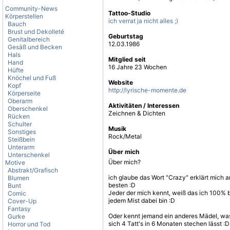
Community-News
Tattoo-Studio
Körperstellen
ich verrat ja nicht alles ;)
Bauch
Brust und Dekolleté
Geburtstag
Genitalbereich
12.03.1986
Gesäß und Becken
Hals
Mitglied seit
Hand
16 Jahre 23 Wochen
Hüfte
Knöchel und Fuß
Website
Kopf
http://lyrische-momente.de
Körperseite
Oberarm
Aktivitäten / Interessen
Oberschenkel
Zeichnen & Dichten
Rücken
Schulter
Musik
Sonstiges
Rock/Metal
Steißbein
Unterarm
Über mich
Unterschenkel
Über mich?
Motive
Abstrakt/Grafisch
ich glaube das Wort "Crazy" erklärt mich 
Blumen
besten :D
Bunt
Jeder der mich kennt, weiß das ich 100% 
Comic
jedem Mist dabei bin :D
Cover-Up
Fantasy
Oder kennt jemand ein anderes Mädel, wa
Gurke
sich 4 Tatt's in 6 Monaten stechen lässt :D
Horror und Tod