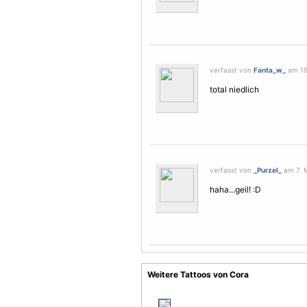
verfasst von
Fanta_w_
am 19.
total niedlich
verfasst von
_Purzel_
am 7. M
haha...geil! :D
Weitere Tattoos von Cora