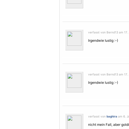
verfasst von Bernd13 am 17. A
Irgendwie lustig :-)
verfasst von Bernd13 am 17. A
Irgendwie lustig :-)
verfasst von
baghira
am 6. Ju
nicht mein Fall, aber gol