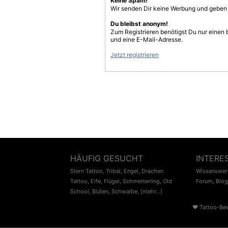
Keine Spam!
Wir senden Dir keine Werbung und geben D
Du bleibst anonym!
Zum Registrieren benötigst Du nur einen
und eine E-Mail-Adresse.
Jetzt registrieren
HÄUFIG GESUCHT
INTERE
Stern Tattoo
,
Tribal
,
Engel
,
Drachen
Wissenswert
Tattoo
,
Elfe
,
Flügel
,
Schmetterling
,
Old
Forum
,
Blog
School
,
Blüten
,
Schwalbe
,
[mehr...]
♥
Tattoo-Be