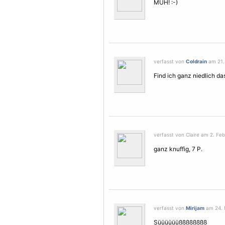
MUH! :-)
verfasst von
Coldrain
am 21.
Find ich ganz niedlich das 
verfasst von Claire am 2. Feb
ganz knuffig, 7 P.
verfasst von
Mirijam
am 24. 
Süüüüüüßßßßßßßß