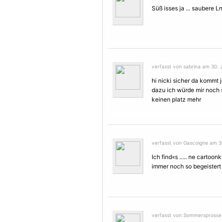
Süß isses ja ... saubere 
verfasst von sabrina am 30. J
hi nicki sicher da kommt j
dazu ich würde mir noch s
keinen platz mehr
verfasst von Gascoigne am 30
Ich find«s ..... ne carto
immer noch so begeistert i
verfasst von Sommersprosse a