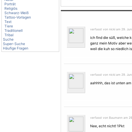
Porträt
Religiös
Schwarz-Weiß
Tattoo-Vorlagen
Text
Tiere
verfasst von nicki am 29. Jun
Traditionell
Tribal
ich find die süß, welche 
Suche
ganz mein
Motiv
aber wen
Super-Suche
Häufige Fragen
weil die kuh so niedlich i
verfasst von nicki am 29. Jun
aahhhh, das ist unten am f
verfasst von Baumann am 29.
Nee, echt nicht! 1Pkt