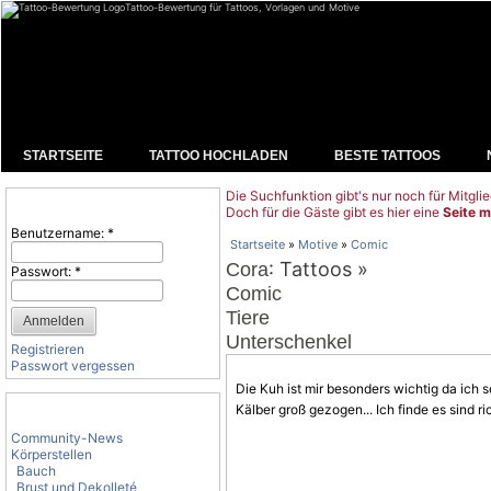
Tattoo-Bewertung für Tattoos, Vorlagen und Motive
STARTSEITE
TATTOO HOCHLADEN
BESTE TATTOOS
Die Suchfunktion gibt's nur noch für Mitglie
Benutzeranmeldung
Doch für die Gäste gibt es hier eine
Seite m
Benutzername:
*
Startseite
»
Motive
»
Comic
: Tattoos »
Cora
Passwort:
*
Comic
Tiere
Unterschenkel
Registrieren
Passwort vergessen
Die Kuh ist mir besonders wichtig da ich s
Tattoo-Kategorien
Kälber groß gezogen... Ich finde es sind ric
Community-News
Körperstellen
Bauch
Brust und Dekolleté