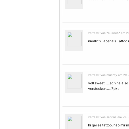
verfasst von *auslach* am 29.
niedlich...aber als Tattoo
verfasst von muchty am 29. J
voll sweet......ach naja 
verstecken......7pkt
verfasst von sabrina am 29. J
hi geiles tattoo, hab mir