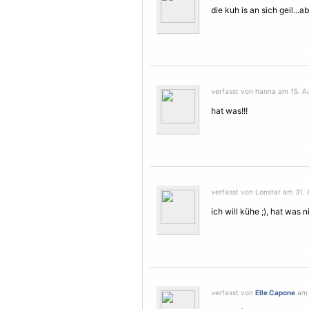
die kuh is an sich geil...a
verfasst von hanna am 15. Au
hat was!!!
verfasst von Lonstar am 31. 
ich will kühe ;), hat was 
verfasst von
Elle Capone
am 