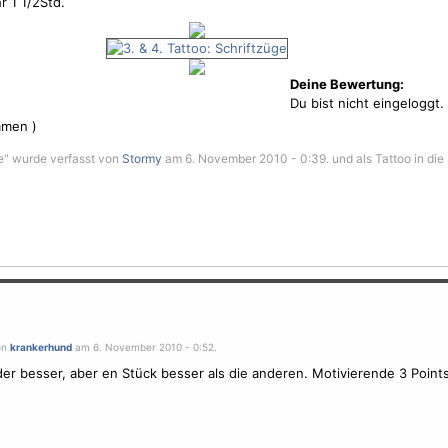
r 1 1/2Std.
Deine Bewertung:
Du bist nicht eingeloggt.
men )
ge" wurde verfasst von
Stormy
am 6. November 2010 - 0:39. und als Tattoo in die
on
krankerhund
am 6. November 2010 - 0:52.
der besser, aber en Stück besser als die anderen. Motivierende 3 Points