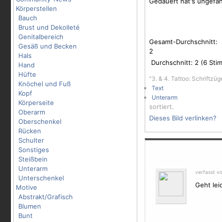
Gedauert hat's ungefäh
Körperstellen
Bauch
Brust und Dekolleté
Genitalbereich
Gesamt-Durchschnitt:
Gesäß und Becken
2
Hals
Durchschnitt:
2
(
6
Stim
Hand
Hüfte
"3. & 4. Tattoo: Schriftzü
Knöchel und Fuß
Text
Kopf
Unterarm
Körperseite
sortiert.
Oberarm
Dieses Bild verlinken?
Oberschenkel
Rücken
Schulter
Sonstiges
Steißbein
Unterarm
verfasst v
Unterschenkel
Geht lei
Motive
Abstrakt/Grafisch
Blumen
Bunt