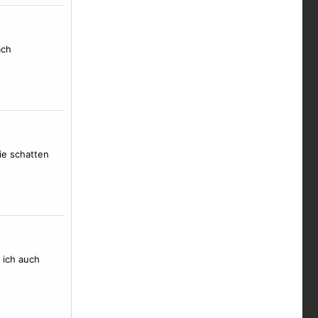
ach
ie schatten
 ich auch