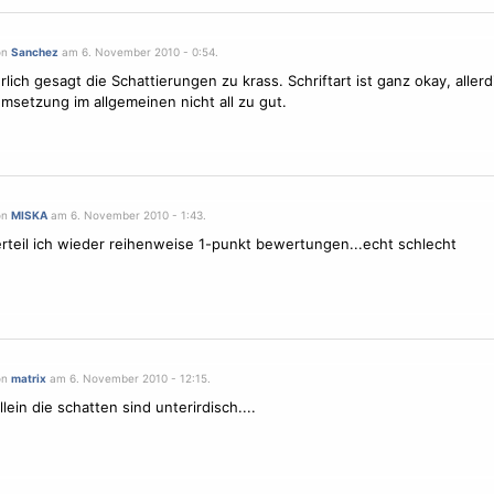
on
Sanchez
am 6. November 2010 - 0:54.
rlich gesagt die Schattierungen zu krass. Schriftart ist ganz okay, allerd
Umsetzung im allgemeinen nicht all zu gut.
on
MISKA
am 6. November 2010 - 1:43.
rteil ich wieder reihenweise 1-punkt bewertungen...echt schlecht
on
matrix
am 6. November 2010 - 12:15.
llein die schatten sind unterirdisch....