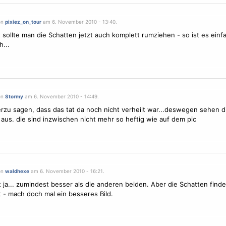
on
pixiez_on_tour
am 6. November 2010 - 13:40.
ht sollte man die Schatten jetzt auch komplett rumziehen - so ist es einf
h...
on
Stormy
am 6. November 2010 - 14:49.
rzu sagen, dass das tat da noch nicht verheilt war...deswegen sehen d
 aus. die sind inzwischen nicht mehr so heftig wie auf dem pic
on
waldhexe
am 6. November 2010 - 16:21.
 ja... zumindest besser als die anderen beiden. Aber die Schatten finde
t - mach doch mal ein besseres Bild.