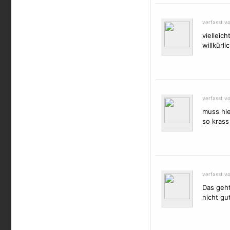
verfasst v
vielleic
willkürlic
verfasst v
muss hie
so krass
verfasst v
Das geht
nicht gu