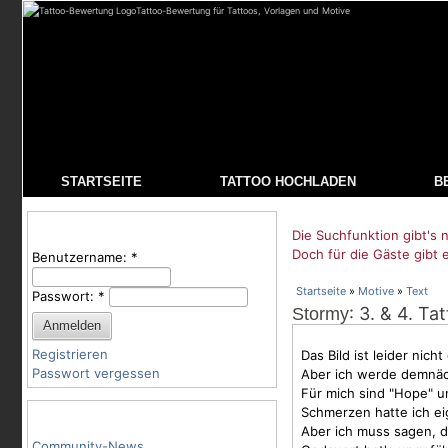
Tattoo-Bewertung für Tattoos, Vorlagen und Motive
STARTSEITE
TATTOO HOCHLADEN
B
Benutzeranmeldung
Die Suchfunktion gibt's n
Doch für die Gäste gibt 
Benutzername:
*
Startseite
»
Motive
»
Text
Passwort:
*
: 3. & 4. Ta
Stormy
Registrieren
Das Bild ist leider nicht
Passwort vergessen
Aber ich werde demnäc
Für mich sind "Hope" u
Schmerzen hatte ich ei
Tattoo-Kategorien
Aber ich muss sagen, d
Community-News