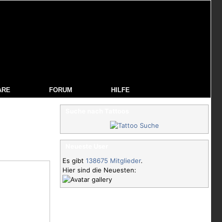
ARE
FORUM
HILFE
Suche nach Tattoos
Neueste User
Es gibt
138675 Mitglieder
.
Hier sind die Neuesten: