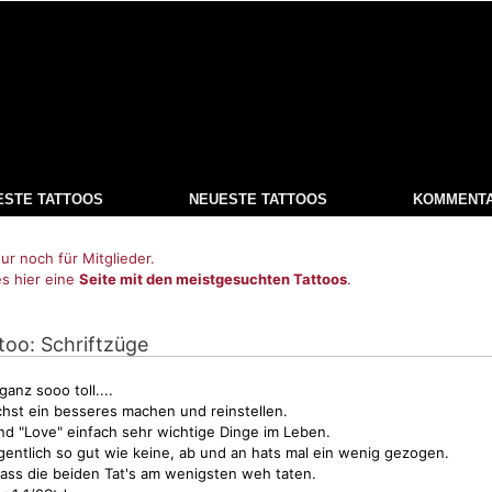
ESTE TATTOOS
NEUESTE TATTOOS
KOMMENT
ur noch für Mitglieder.
es hier eine
Seite mit den meistgesuchten Tattoos
.
ttoo: Schriftzüge
 ganz sooo toll....
hst ein besseres machen und reinstellen.
nd "Love" einfach sehr wichtige Dinge im Leben.
gentlich so gut wie keine, ab und an hats mal ein wenig gezogen.
ass die beiden Tat's am wenigsten weh taten.