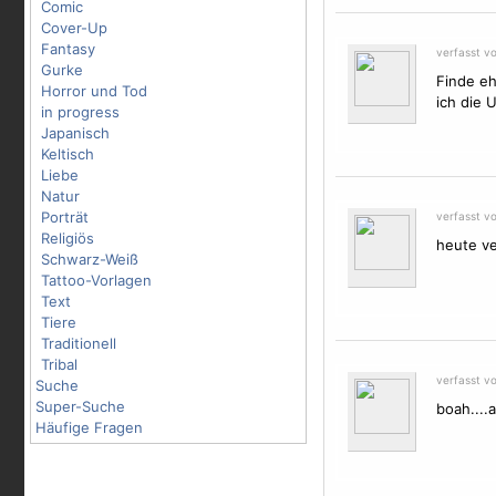
Comic
Cover-Up
Fantasy
verfasst v
Gurke
Finde eh
Horror und Tod
ich die 
in progress
Japanisch
Keltisch
Liebe
Natur
Porträt
verfasst v
Religiös
heute ve
Schwarz-Weiß
Tattoo-Vorlagen
Text
Tiere
Traditionell
Tribal
verfasst v
Suche
Super-Suche
boah....a
Häufige Fragen