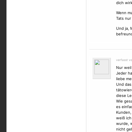
dich wir
Wenn man
Tats nur
Und ja, 
befreund
verfasst v
Nur weil
Jeder ha
liebe me
Und das 
tätowier
diese Le
Wie gesa
es einfa
Kunden, 
weiß ich
wurde, w
nicht ge