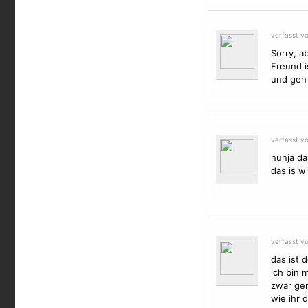
verfasst v
Sorry, a
Freund i
und geh 
verfasst v
nunja da
das is wi
verfasst v
das ist 
ich bin 
zwar gen
wie ihr 