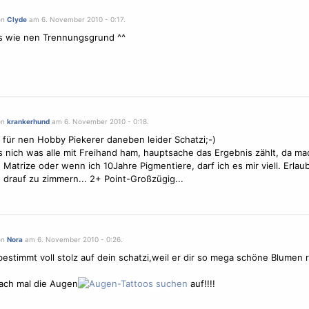
on
Clyde
am 6. November 2010 - 0:17.
s wie nen Trennungsgrund ^^
on
krankerhund
am 6. November 2010 - 0:18.
 für nen Hobby Piekerer daneben leider Schatzi;-)
s nich was alle mit Freihand ham, hauptsache das Ergebnis zählt, da ma
e Matrize oder wenn ich 10Jahre Pigmentiere, darf ich es mir viell. Erlaub
 drauf zu zimmern... 2+ Point-Großzügig...
on
Nora
am 6. November 2010 - 0:26.
t bestimmt voll stolz auf dein schatzi,weil er dir so mega schöne
Blumen
r
ach mal die Augen
auf!!!!