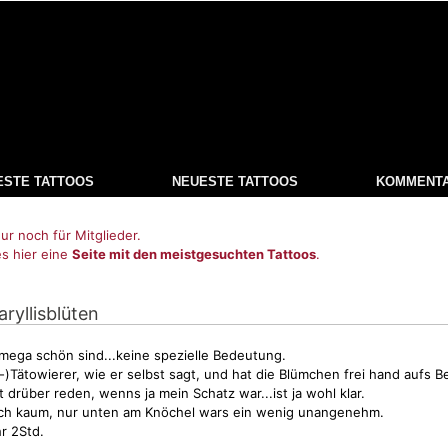
ESTE TATTOOS
NEUESTE TATTOOS
KOMMENT
ur noch für Mitglieder.
es hier eine
Seite mit den meistgesuchten Tattoos
.
aryllisblüten
ie mega schön sind...keine spezielle Bedeutung.
)Tätowierer, wie er selbst sagt, und hat die Blümchen frei hand aufs B
t drüber reden, wenns ja mein Schatz war...ist ja wohl klar.
ich kaum, nur unten am Knöchel wars ein wenig unangenehm.
r 2Std.