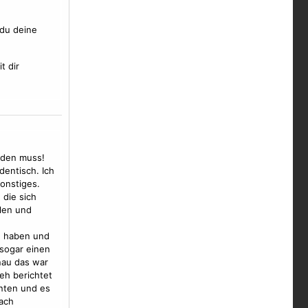
du deine
t dir
inden muss!
dentisch. Ich
sonstiges.
 die sich
len und
 haben und
sogar einen
nau das war
seh berichtet
nnten und es
ach