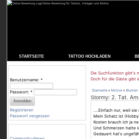
Tattoo-Bewertung für Tattoos, Vorlagen und Motive
STARTSEITE
TATTOO HOCHLADEN
B
Benutzeranmeldung
Die Suchfunktion gibt's n
Doch für die Gäste gibt 
Benutzername:
*
Startseite
»
Motive
»
Blumen
Passwort:
*
: 2. Tat. Am
Stormy
Registrieren
....Einfach nur, weil s
Passwort vergessen
Mein Schatz ist (Hobby-
Kosten brauch ich ja ne
Und
Schmerzen
hatte 
Tattoo-Kategorien
Gedauert hat's ungefäh
Community-News