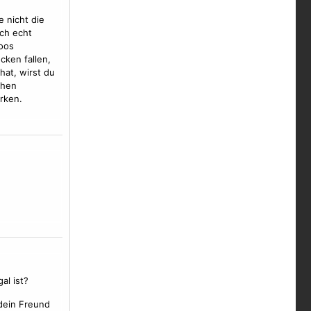
e nicht die
ch echt
oos
cken fallen,
hat, wirst du
chen
rken.
al ist?
 dein Freund