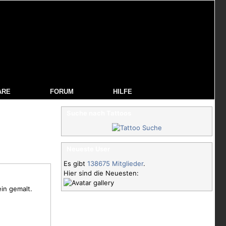
ARE
FORUM
HILFE
Suche nach Tattoos
Neueste User
Es gibt
138675 Mitglieder
.
Hier sind die Neuesten:
ein gemalt.