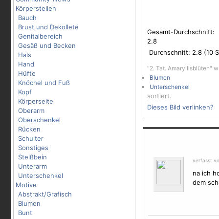
Körperstellen
Bauch
Brust und Dekolleté
Gesamt-Durchschnitt:
Genitalbereich
2.8
Gesäß und Becken
Durchschnitt:
2.8
(
10
S
Hals
Hand
"2. Tat. Amaryllisblüten" 
Hüfte
Blumen
Knöchel und Fuß
Unterschenkel
Kopf
sortiert.
Körperseite
Dieses Bild verlinken?
Oberarm
Oberschenkel
Rücken
Schulter
Sonstiges
Steißbein
verfasst v
Unterarm
na ich ho
Unterschenkel
dem scha
Motive
Abstrakt/Grafisch
Blumen
Bunt