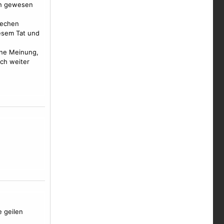
ch gewesen
techen
iesem Tat und
eine Meinung,
och weiter
e geilen