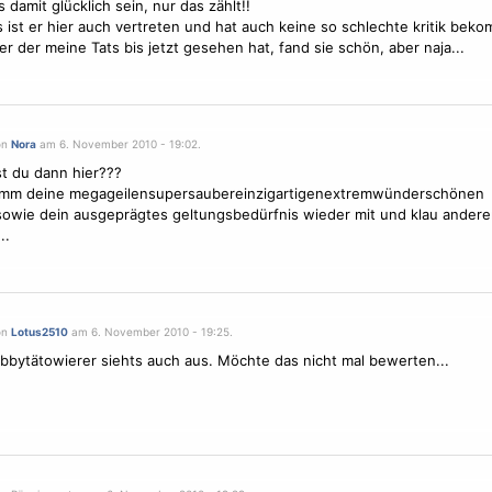
 damit glücklich sein, nur das zählt!!
 ist er hier auch vertreten und hat auch keine so schlechte kritik bek
er der meine Tats bis jetzt gesehen hat, fand sie schön, aber naja...
on
Nora
am 6. November 2010 - 19:02.
st du dann hier???
mm deine megageilensupersaubereinzigartigenextremwünderschönen
sowie dein ausgeprägtes geltungsbedürfnis wieder mit und klau andere
..
on
Lotus2510
am 6. November 2010 - 19:25.
bytätowierer siehts auch aus. Möchte das nicht mal bewerten...