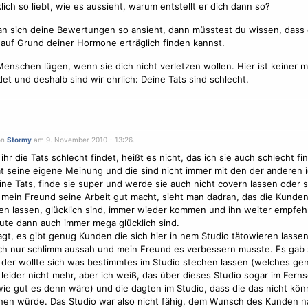
klich so liebt, wie es aussieht, warum entstellt er dich dann so?
 sich deine Bewertungen so ansieht, dann müsstest du wissen, dass 
 auf Grund deiner Hormone erträglich finden kannst.
Menschen lügen, wenn sie dich nicht verletzen wollen. Hier ist keiner mi
et und deshalb sind wir ehrlich: Deine Tats sind schlecht.
on
Stormy
am 9. November 2010 - 13:26.
 ihr die Tats schlecht findet, heißt es nicht, das ich sie auch schlecht f
t seine eigene Meinung und die sind nicht immer mit den der anderen i
ine Tats, finde sie super und werde sie auch nicht covern lassen oder 
mein Freund seine Arbeit gut macht, sieht man dadran, das die Kunden
en
lassen, glücklich sind, immer wieder kommen und ihn weiter empfeh
ute dann auch immer mega glücklich sind.
gt, es gibt genug Kunden die sich hier in nem Studio
tätowieren
lassen
ch nur schlimm aussah und mein Freund es verbessern musste. Es gab 
der wollte sich was bestimmtes im Studio stechen lassen (welches ge
 leider nicht mehr, aber ich weiß, das über dieses Studio sogar im Fern
ie gut es denn wäre) und die dagten im Studio, dass die das nicht kö
hen würde. Das Studio war also nicht fähig, dem Wunsch des Kunden n