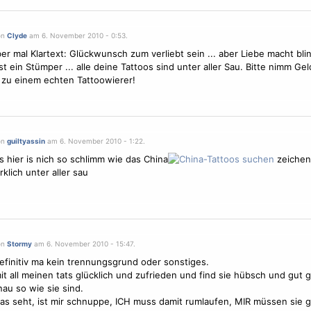
on
Clyde
am 6. November 2010 - 0:53.
ber mal Klartext: Glückwunsch zum verliebt sein ... aber Liebe macht bli
st ein Stümper ... alle deine Tattoos sind unter aller Sau. Bitte nimm Gel
zu einem echten Tattoowierer!
on
guiltyassin
am 6. November 2010 - 1:22.
s hier is nich so schlimm wie das China
zeichen
rklich unter aller sau
on
Stormy
am 6. November 2010 - 15:47.
definitiv ma kein trennungsgrund oder sonstiges.
mit all meinen tats glücklich und zufrieden und find sie hübsch und gut
au so wie sie sind.
das seht, ist mir schnuppe, ICH muss damit rumlaufen, MIR müssen sie g