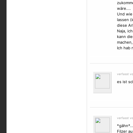
zukomme
wäre....
Und wie 
lassen (
diese Ar
Naja, ic
kann die
machen, 
Ich hab n
verfasst v
es ist sc
verfasst v
*gähn*...
Filzer a