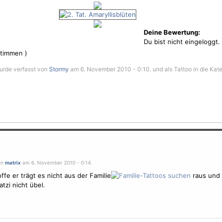
Deine Bewertung:
Du bist nicht eingeloggt.
timmen )
wurde verfasst von
Stormy
am 6. November 2010 - 0:10. und als Tattoo in die Kat
on
matrix
am 6. November 2010 - 0:14.
ffe er trägt es nicht aus der Familie
raus und 
tzi nicht übel.