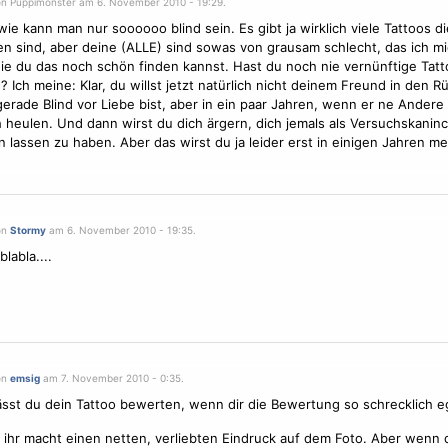
on Püppimonster am 6. November 2010 - 19:29.
ie kann man nur soooooo blind sein. Es gibt ja wirklich viele Tattoos di
n sind, aber deine (ALLE) sind sowas von grausam schlecht, das ich mi
ie du das noch schön finden kannst. Hast du noch nie vernünftige Tatt
 Ich meine: Klar, du willst jetzt natürlich nicht deinem Freund in den Rü
gerade Blind vor Liebe bist, aber in ein paar Jahren, wenn er ne Andere 
 heulen. Und dann wirst du dich ärgern, dich jemals als Versuchskanin
 lassen zu haben. Aber das wirst du ja leider erst in einigen Jahren me
on
Stormy
am 6. November 2010 - 19:35.
blabla....
on
emsig
am 7. November 2010 - 0:35.
sst du dein Tattoo bewerten, wenn dir die Bewertung so schrecklich eg
e ihr macht einen netten, verliebten Eindruck auf dem Foto. Aber wenn