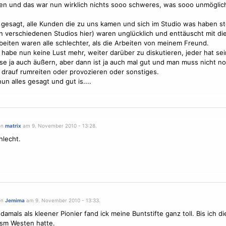
n und das war nun wirklich nichts sooo schweres, was sooo unmögli
gesagt, alle Kunden die zu uns kamen und sich im Studio was haben s
in verschiedenen Studios hier) waren unglücklich und enttäuscht mit d
beiten waren alle schlechter, als die Arbeiten von meinem Freund.
h habe nun keine Lust mehr, weiter darüber zu diskutieren, jeder hat s
se ja auch äußern, aber dann ist ja auch mal gut und man muss nicht n
drauf rumreiten oder provozieren oder sonstiges.
un alles gesagt und gut is....
on
matrix
am 9. November 2010 - 13:28.
hlecht.
on
Jemima
am 9. November 2010 - 13:33.
damals als kleener Pionier fand ick meine Buntstifte ganz toll. Bis ich di
usm Westen hatte.