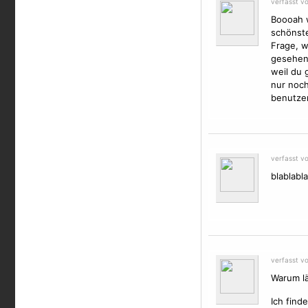
verfasst v
Boooah w
schönste
Frage, w
gesehen?
weil du 
nur noch
benutzen
verfasst v
blablabla
verfasst v
Warum lä
Ich find