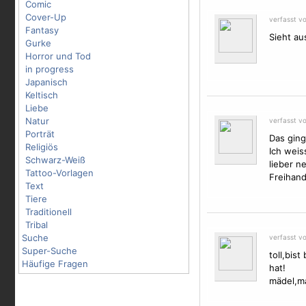
Comic
Cover-Up
verfasst v
Fantasy
Sieht au
Gurke
Horror und Tod
in progress
Japanisch
Keltisch
Liebe
Natur
verfasst v
Porträt
Das ging
Religiös
Ich weis
Schwarz-Weiß
lieber n
Tattoo-Vorlagen
Freihand
Text
Tiere
Traditionell
Tribal
Suche
verfasst v
Super-Suche
toll,bis
Häufige Fragen
hat!
mädel,m