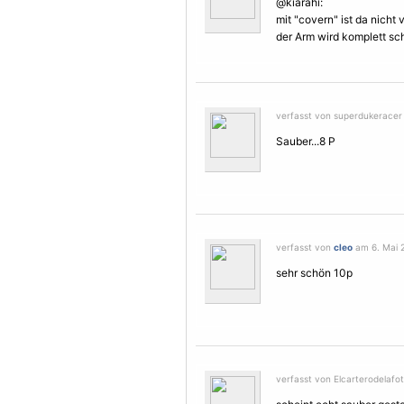
@kiarahi:
mit "covern" ist da nicht
der Arm wird komplett sc
verfasst von superdukeracer 
Sauber...8 P
verfasst von
cleo
am 6. Mai 2
sehr schön 10p
verfasst von Elcarterodelafot