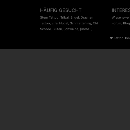
HÄUFIG GESUCHT
INTERE
Stern Tattoo
,
Tribal
,
Engel
,
Drachen
Wissenswert
Tattoo
,
Elfe
,
Flügel
,
Schmetterling
,
Old
Forum
,
Blog
School
,
Blüten
,
Schwalbe
,
[mehr...]
♥
Tattoo-Be