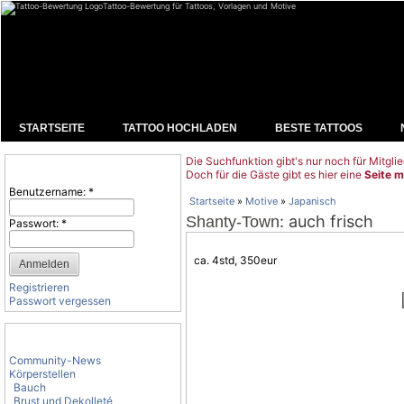
Tattoo-Bewertung für Tattoos, Vorlagen und Motive
STARTSEITE
TATTOO HOCHLADEN
BESTE TATTOOS
Die Suchfunktion gibt's nur noch für Mitglie
Benutzeranmeldung
Doch für die Gäste gibt es hier eine
Seite m
Benutzername:
*
Startseite
»
Motive
»
Japanisch
: auch frisch
Shanty-Town
Passwort:
*
ca. 4std, 350eur
Registrieren
Passwort vergessen
Tattoo-Kategorien
Community-News
Körperstellen
Bauch
Brust und Dekolleté