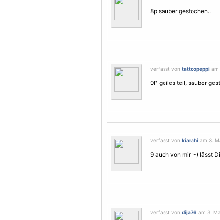
8p sauber gestochen..
verfasst von
tattoopeppi
am 3
9P geiles teil, sauber ge
verfasst von
kiarahi
am 3. Ma
9 auch von mir :-) lässt
verfasst von
dija76
am 3. Mai