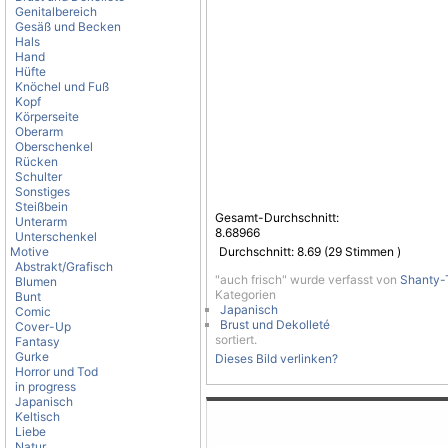
Genitalbereich
Gesäß und Becken
Hals
Hand
Hüfte
Knöchel und Fuß
Kopf
Körperseite
Oberarm
Oberschenkel
Rücken
Schulter
Sonstiges
Steißbein
Gesamt-Durchschnitt:
Unterarm
8.68966
Unterschenkel
Motive
Durchschnitt:
8.69
(
29
Stimmen )
Abstrakt/Grafisch
"auch frisch" wurde verfasst von
Shanty
Blumen
Kategorien
Bunt
Japanisch
Comic
Brust und Dekolleté
Cover-Up
sortiert.
Fantasy
Gurke
Dieses Bild verlinken?
Horror und Tod
in progress
Japanisch
Keltisch
Liebe
Natur