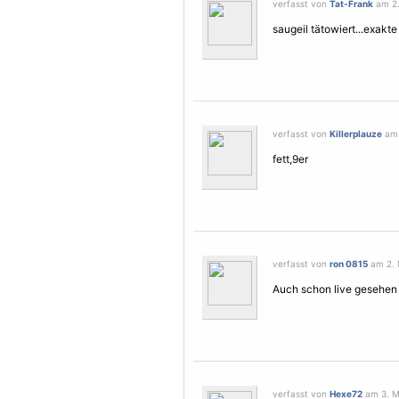
verfasst von
Tat-Frank
am 2.
saugeil tätowiert...exakte
verfasst von
Killerplauze
am 
fett,9er
verfasst von
ron 0815
am 2. 
Auch schon live gesehen das
verfasst von
Hexe72
am 3. Ma