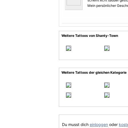
scheint echt sauber gest
Mein persönlicher Gesch
Weitere Tattoos von Shanty-Town
Weitere Tattoos der gleichen Kategorie
Du musst dich
einloggen
oder
koste