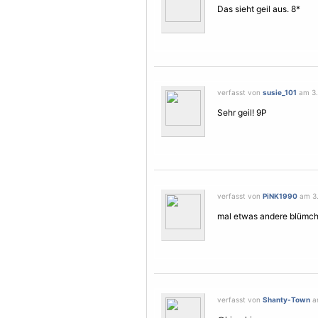
Das sieht geil aus. 8*
verfasst von
susie_101
am 3.
Sehr geil! 9P
verfasst von
PiNK1990
am 3.
mal etwas andere blümche
verfasst von
Shanty-Town
am