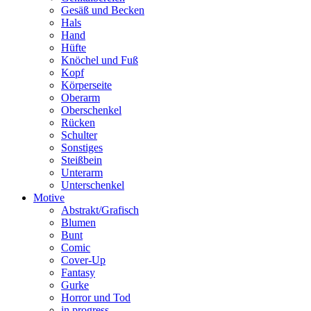
Gesäß und Becken
Hals
Hand
Hüfte
Knöchel und Fuß
Kopf
Körperseite
Oberarm
Oberschenkel
Rücken
Schulter
Sonstiges
Steißbein
Unterarm
Unterschenkel
Motive
Abstrakt/Grafisch
Blumen
Bunt
Comic
Cover-Up
Fantasy
Gurke
Horror und Tod
in progress