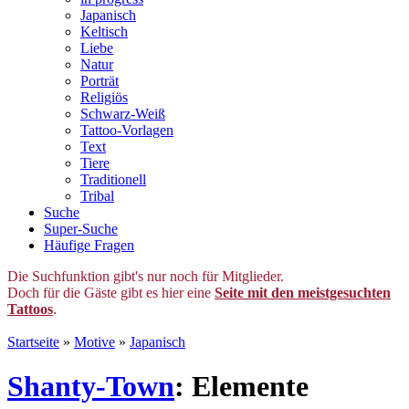
Japanisch
Keltisch
Liebe
Natur
Porträt
Religiös
Schwarz-Weiß
Tattoo-Vorlagen
Text
Tiere
Traditionell
Tribal
Suche
Super-Suche
Häufige Fragen
Die Suchfunktion gibt's nur noch für Mitglieder.
Doch für die Gäste gibt es hier eine
Seite mit den meistgesuchten
Tattoos
.
Startseite
»
Motive
»
Japanisch
Shanty-Town
: Elemente