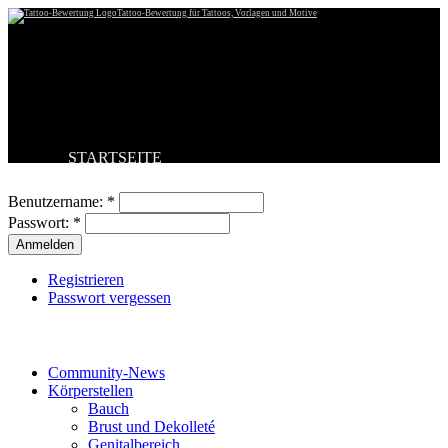
Tattoo-Bewertung für Tattoos, Vorlagen und Motive
STARTSEITE
Benutzeranmeldung
TATTOO HOCHLADEN
BESTE TATTOOS
Benutzername:
*
NEUESTE TATTOOS
Passwort:
*
KOMMENTARE
FORUM
HILFE
Registrieren
Passwort vergessen
Tattoo-Kategorien
Community-News
Körperstellen
Bauch
Brust und Dekolleté
Genitalbereich