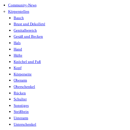
Community-News
Körperstellen
Bauch
Brust und Dekolleté
Genitalbereich
Gesäß und Becken
Hals
Hand
Hüfte
Knöchel und Fuß
Kopf
Körperseite
Oberarm
Oberschenkel
Rücken
Schulter
Sonstiges
Steißbein
Unterarm
Unterschenkel