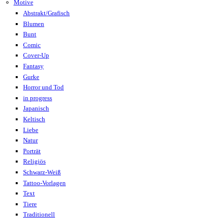
Motive
Abstrakt/Grafisch
Blumen
Bunt
Comic
Cover-Up
Fantasy
Gurke
Horror und Tod
in progress
Japanisch
Keltisch
Liebe
Natur
Porträt
Religiös
Schwarz-Weiß
Tattoo-Vorlagen
Text
Tiere
Traditionell