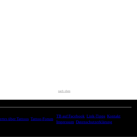
nach oben
WEITER SURFEN
SSANTES
TB auf Facebook
,
Link-Tipps
,
Kontakt
,
rtes über Tattoos
,
Tattoo-Forum
,
Impressum
,
Datenschutzerklärung
© 2007-2026.