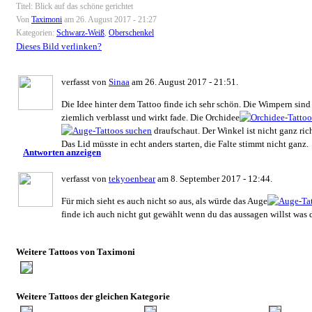
Titel: Blick auf das schöne gerichtet
Von
Taximoni
am 26. August 2017 - 21:27
Kategorien:
Schwarz-Weiß
,
Oberschenkel
Dieses Bild verlinken?
verfasst von
Sinaa
am 26. August 2017 - 21:51.
Die Idee hinter dem Tattoo finde ich sehr schön. Die Wimpern sind g
ziemlich verblasst und wirkt fade. Die Orchidee
draufschaut. Der Winkel ist nicht ganz ric
Das Lid müsste in echt anders starten, die Falte stimmt nicht ganz.
Antworten anzeigen
verfasst von
tekyoenbear
am 8. September 2017 - 12:44.
Für mich sieht es auch nicht so aus, als würde das Auge
finde ich auch nicht gut gewählt wenn du das aussagen willst was 
Weitere Tattoos von Taximoni
Weitere Tattoos der gleichen Kategorie