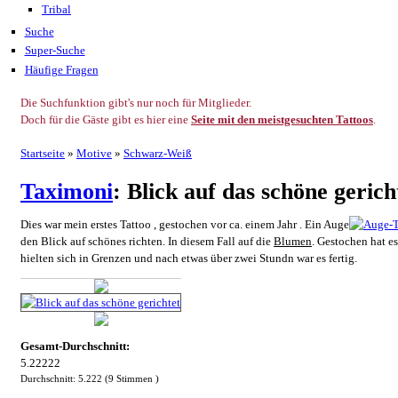
Tribal
Suche
Super-Suche
Häufige Fragen
Die Suchfunktion gibt's nur noch für Mitglieder.
Doch für die Gäste gibt es hier eine
Seite mit den meistgesuchten Tattoos
.
Startseite
»
Motive
»
Schwarz-Weiß
Taximoni
: Blick auf das schöne gerich
Dies war mein erstes Tattoo , gestochen vor ca. einem Jahr . Ein Auge
den Blick auf schönes richten. In diesem Fall auf die
Blumen
. Gestochen hat e
hielten sich in Grenzen und nach etwas über zwei Stundn war es fertig.
Gesamt-Durchschnitt:
5.22222
Durchschnitt:
5.222
(
9
Stimmen )