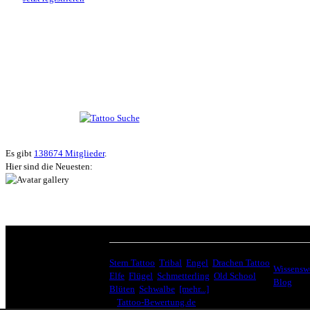
Suche nach Tattoos
Neueste User
Es gibt
138674 Mitglieder
.
Hier sind die Neuesten:
HÄUFIG GESUCHT
INTERE
Stern Tattoo
,
Tribal
,
Engel
,
Drachen Tattoo
,
Wissenswe
Elfe
,
Flügel
,
Schmetterling
,
Old School
,
Blog
Blüten
,
Schwalbe
,
[mehr...]
♥
Tattoo-Bewertung.de
liebt dich! Wirklich. ♥