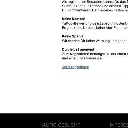
Als registrierter Besucher kannst Du das 
Suchfunktion für Tattoos und erhältst T
Du kommentieren, Dein eigenes Tattoo h
Keine Kosten!
Tattoo-Bewertung.de ist absolut kostenf
Es gibt keine Kosten, keine Abo-Fallen u
Keine Spam!
Wir senden Dir keine Werbung und geben D
Du bleibst anonym!
Zum Registrieren benötigst Du nur einen
und eine E-Mail-Adresse.
Jetzt registrieren
HÄUFIG GESUCHT
INTERE