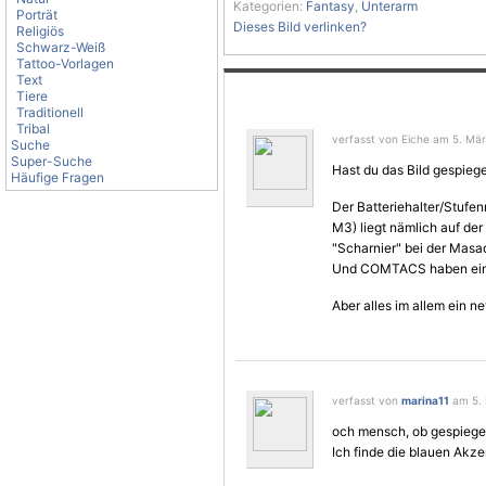
Kategorien:
Fantasy
,
Unterarm
Porträt
Dieses Bild verlinken?
Religiös
Schwarz-Weiß
Tattoo-Vorlagen
Text
Tiere
Traditionell
Tribal
verfasst von Eiche am 5. Mär
Suche
Super-Suche
Hast du das Bild gespiege
Häufige Fragen
Der Batteriehalter/Stufe
M3) liegt nämlich auf der
"Scharnier" bei der Masad
Und COMTACS haben ein
Aber alles im allem ein net
verfasst von
marina11
am 5. 
och mensch, ob gespiegelt
Ich finde die blauen Akze