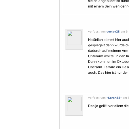
sie da abgebildet ist funk
mit einem Bein weniger n
verfasst von
deejay28
am 6. 
Natürlich stimmt hier auc
gespiegelt dann würde di
dadurch auf meinem Arm 
Unterarm wollte. In den I
Dann kommen im Oktober
Oberarm. Es wird ein Ges
auch. Das hier ist nur de
verfasst von
-Sarah88-
am 17
Das ja geil!!! vor allem die