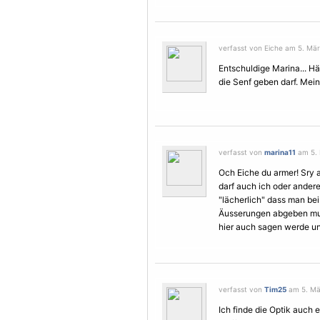
verfasst von Eiche am 5. Mär
Entschuldige Marina... Hät
die Senf geben darf. Mein
verfasst von
marina11
am 5. 
Och Eiche du armer! Sry 
darf auch ich oder andere
"lächerlich" dass man be
Äusserungen abgeben muss
hier auch sagen werde und
verfasst von
Tim25
am 5. Mär
Ich finde die Optik auch 