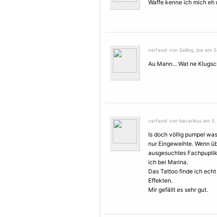
Waffe kenne ich mich eh n
verfasst von Sailing Joe am 5
Au Mann... Wat ne Klugsche
verfasst von bavarikus am 5.
Is doch völlig pumpel wa
nur Eingeweihte. Wenn über
ausgesuchtes Fachpuplik
ich bei Marina.
Das Tattoo finde ich ech
Effekten.
Mir gefällt es sehr gut.