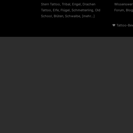
Stern Tattoo
,
Tribal
,
Engel
,
Drachen
Wissenswert
Tattoo
,
Elfe
,
Flügel
,
Schmetterling
,
Old
Forum
,
Blog
School
,
Blüten
,
Schwalbe
,
[mehr...]
♥
Tattoo-Be