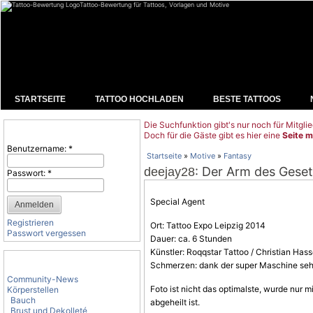
Tattoo-Bewertung für Tattoos, Vorlagen und Motive
STARTSEITE
TATTOO HOCHLADEN
BESTE TATTOOS
Die Suchfunktion gibt's nur noch für Mitglie
Benutzeranmeldung
Doch für die Gäste gibt es hier eine
Seite m
Benutzername:
*
Startseite
»
Motive
»
Fantasy
: Der Arm des Geset
deejay28
Passwort:
*
Special Agent
Registrieren
Ort: Tattoo Expo Leipzig 2014
Passwort vergessen
Dauer: ca. 6 Stunden
Künstler: Roqqstar Tattoo / Christian Has
Tattoo-Kategorien
Schmerzen: dank der super Maschine seh
Community-News
Foto ist nicht das optimalste, wurde nur
Körperstellen
Bauch
abgeheilt ist.
Brust und Dekolleté