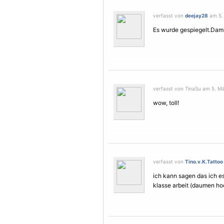
verfasst von
deejay28
am 5. 
Es wurde gespiegelt.Dami
verfasst von TinaSu am 5. Mä
wow, toll!
verfasst von
Tino.v.K.Tattoo
ich kann sagen das ich es
klasse arbeit (daumen ho