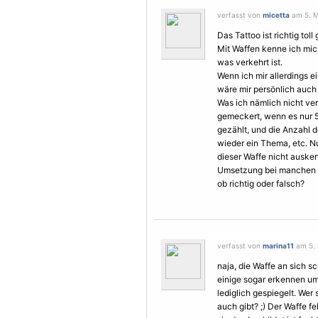
verfasst von
micetta
am 5. M
Das Tattoo ist richtig tol
Mit Waffen kenne ich mich
was verkehrt ist.
Wenn ich mir allerdings e
wäre mir persönlich auch 
Was ich nämlich nicht ver
gemeckert, wenn es nur 5
gezählt, und die Anzahl d
wieder ein Thema, etc. Nu
dieser Waffe nicht ausken
Umsetzung bei manchen Ta
ob richtig oder falsch?
verfasst von
marina11
am 5. 
naja, die Waffe an sich s
einige sogar erkennen um w
lediglich gespiegelt. Wer
auch gibt? ;) Der Waffe fe