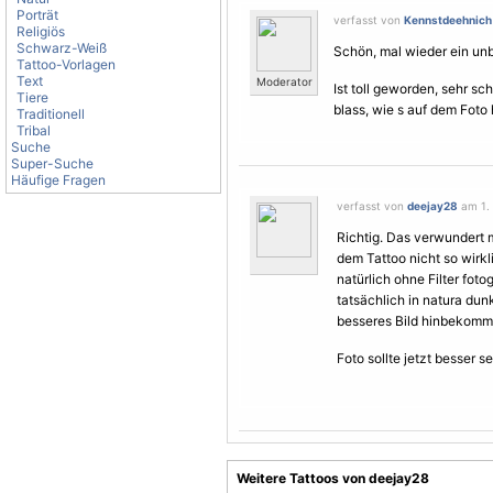
Porträt
verfasst von
Kennstdeehnich
Religiös
Schwarz-Weiß
Schön, mal wieder ein unb
Tattoo-Vorlagen
Text
Moderator
Ist toll geworden, sehr s
Tiere
blass, wie s auf dem Foto h
Traditionell
Tribal
Suche
Super-Suche
Häufige Fragen
verfasst von
deejay28
am 1. 
Richtig. Das verwundert 
dem Tattoo nicht so wirkl
natürlich ohne Filter fotog
tatsächlich in natura dun
besseres Bild hinbekomm
Foto sollte jetzt besser se
Weitere Tattoos von deejay28