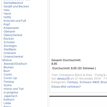
Genitalbereich
Gesäß und Becken
Hals
Hand
Hüfte
Knöchel und Fuß
Kopf
Körperseite
Oberarm
Oberschenkel
Rücken
Schulter
Sonstiges
Steißbein
Unterarm
Unterschenkel
Motive
Gesamt-Durchschnitt:
Abstrakt/Grafisch
8.95
Blumen
Durchschnitt:
8.95
(
20
Stimmen )
Bunt
Comic
Titel: Chestpiece Black & Grey - Fertig & 
Cover-Up
Von
deejay28
am 21. November 2016 - 7:
Fantasy
Kategorien:
Fantasy
,
Schwarz-Weiß
,
Brus
Gurke
Dieses Bild verlinken?
Horror und Tod
in progress
Japanisch
Keltisch
Liebe
Natur