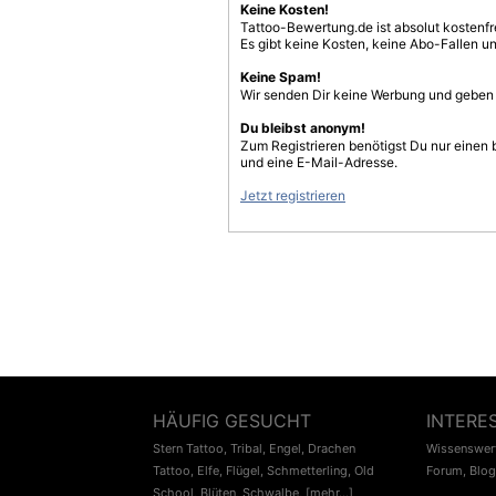
Keine Kosten!
Tattoo-Bewertung.de ist absolut kostenf
Es gibt keine Kosten, keine Abo-Fallen u
Keine Spam!
Wir senden Dir keine Werbung und geben D
Du bleibst anonym!
Zum Registrieren benötigst Du nur einen
und eine E-Mail-Adresse.
Jetzt registrieren
HÄUFIG GESUCHT
INTERE
Stern Tattoo
,
Tribal
,
Engel
,
Drachen
Wissenswert
Tattoo
,
Elfe
,
Flügel
,
Schmetterling
,
Old
Forum
,
Blog
School
,
Blüten
,
Schwalbe
,
[mehr...]