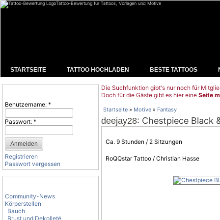
Tattoo-Bewertung für Tattoos, Vorlagen und Motive
STARTSEITE
TATTOO HOCHLADEN
BESTE TATTOOS
Die Suchfunktion gibt's nur noch für Mitglie
Benutzeranmeldung
Doch für die Gäste gibt es hier eine
Seite m
Benutzername:
*
Startseite
»
Motive
»
Fantasy
: Chestpiece Black &
deejay28
Passwort:
*
Ca. 9 Stunden / 2 Sitzungen
Registrieren
RoQQstar Tattoo / Christian Hasse
Passwort vergessen
Tattoo-Kategorien
Community-News
Körperstellen
Bauch
Brust und Dekolleté