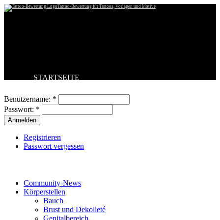
Tattoo-Bewertung für Tattoos, Vorlagen und Motive
STARTSEITE
Benutzeranmeldung
TATTOO HOCHLADEN
BESTE TATTOOS
Benutzername:
*
NEUESTE TATTOOS
Passwort:
*
KOMMENTARE
FORUM
HILFE
Registrieren
Passwort vergessen
Tattoo-Kategorien
Community-News
Körperstellen
Bauch
Brust und Dekolleté
Genitalbereich