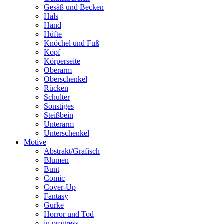
Gesäß und Becken
Hals
Hand
Hüfte
Knöchel und Fuß
Kopf
Körperseite
Oberarm
Oberschenkel
Rücken
Schulter
Sonstiges
Steißbein
Unterarm
Unterschenkel
Motive
Abstrakt/Grafisch
Blumen
Bunt
Comic
Cover-Up
Fantasy
Gurke
Horror und Tod
in progress