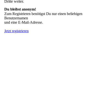
Dritte weiter.
Du bleibst anonym!
Zum Registrieren benötigst Du nur einen beliebigen
Benutzernamen
und eine E-Mail-Adresse.
Jetzt registrieren
Suche nach Tattoos
Neueste User
Es gibt
138675 Mitglieder
.
Hier sind die Neuesten:
nach oben