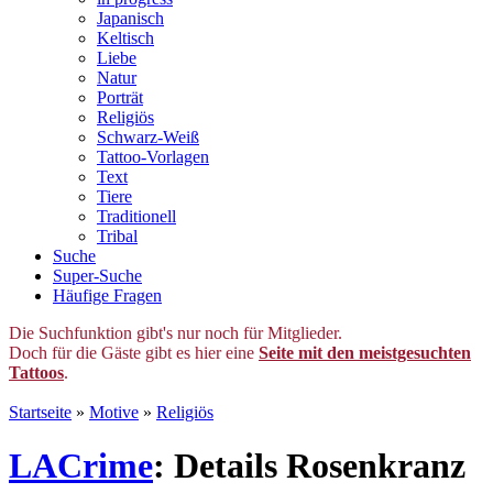
Japanisch
Keltisch
Liebe
Natur
Porträt
Religiös
Schwarz-Weiß
Tattoo-Vorlagen
Text
Tiere
Traditionell
Tribal
Suche
Super-Suche
Häufige Fragen
Die Suchfunktion gibt's nur noch für Mitglieder.
Doch für die Gäste gibt es hier eine
Seite mit den meistgesuchten
Tattoos
.
Startseite
»
Motive
»
Religiös
LACrime
: Details Rosenkranz