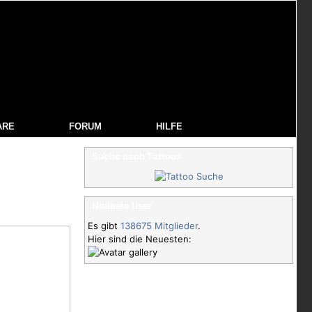
ARE
FORUM
HILFE
Suche nach Tattoos
Neueste User
Es gibt
138675 Mitglieder
.
Hier sind die Neuesten: