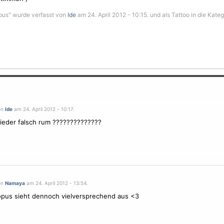
pus" wurde verfasst von
Ide
am 24. April 2012 - 10:15. und als Tattoo in die Kate
on
Ide
am 24. April 2012 - 10:17.
eder falsch rum ??????????????
on
Namaya
am 24. April 2012 - 13:54.
pus sieht dennoch vielversprechend aus <3