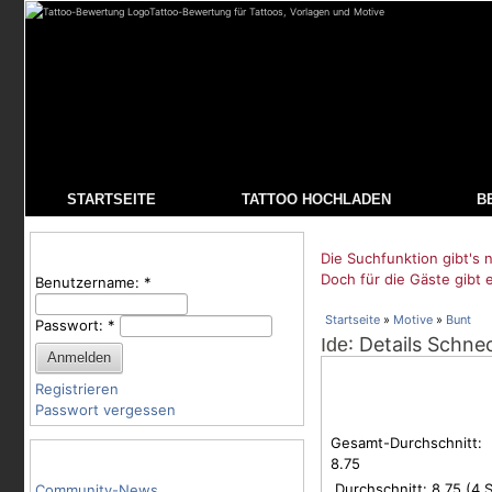
Tattoo-Bewertung für Tattoos, Vorlagen und Motive
STARTSEITE
TATTOO HOCHLADEN
B
Benutzeranmeldung
Die Suchfunktion gibt's n
Doch für die Gäste gibt 
Benutzername:
*
Startseite
»
Motive
»
Bunt
Passwort:
*
: Details Schn
Ide
Registrieren
Passwort vergessen
Gesamt-Durchschnitt:
Tattoo-Kategorien
8.75
Durchschnitt:
8.75
(
4
S
Community-News