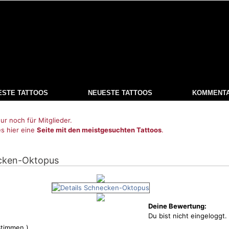
ESTE TATTOOS
NEUESTE TATTOOS
KOMMENT
ur noch für Mitglieder.
es hier eine
Seite mit den meistgesuchten Tattoos
.
ecken-Oktopus
Deine Bewertung:
Du bist nicht eingeloggt.
timmen )