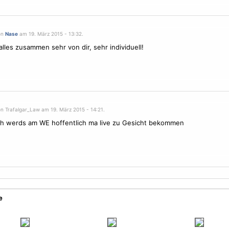
on
Nase
am 19. März 2015 - 13:32.
alles zusammen sehr von dir, sehr individuell!
on Trafalgar_Law am 19. März 2015 - 14:21.
ch werds am WE hoffentlich ma live zu Gesicht bekommen
e