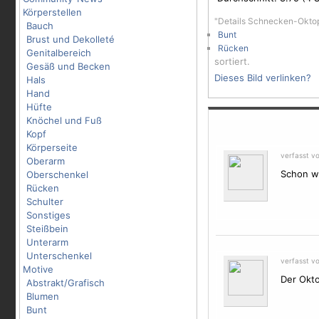
Körperstellen
"Details Schnecken-Okto
Bauch
Bunt
Brust und Dekolleté
Rücken
Genitalbereich
sortiert.
Gesäß und Becken
Dieses Bild verlinken?
Hals
Hand
Hüfte
Knöchel und Fuß
Kopf
Körperseite
verfasst v
Oberarm
Schon wi
Oberschenkel
Rücken
Schulter
Sonstiges
Steißbein
Unterarm
Unterschenkel
verfasst v
Motive
Der Okto
Abstrakt/Grafisch
Blumen
Bunt