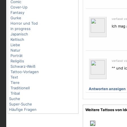
Comic
Cover-Up
Fantasy
Gurke
verfasst v
Horror und Tod
Ich mag 
in progress
Japanisch
Keltisch
Liebe
Natur
Porträt
Religiös
verfasst v
Schwarz-Weiß
^^ und i
Tattoo-Vorlagen
Text
Tiere
Traditionell
Antworten anzeigen
Tribal
Suche
Super-Suche
Häufige Fragen
Weitere Tattoos von Id