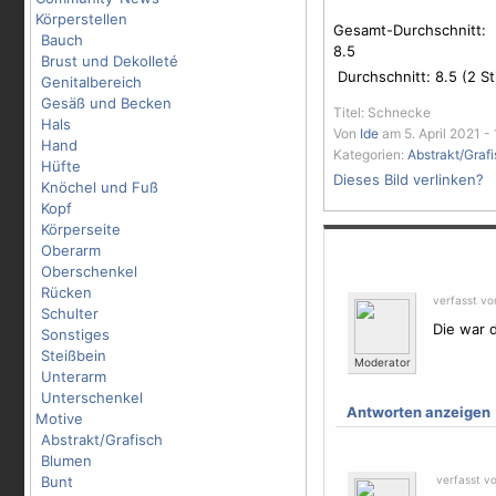
Körperstellen
Gesamt-Durchschnitt:
Bauch
8.5
Brust und Dekolleté
Durchschnitt:
8.5
(
2
St
Genitalbereich
Gesäß und Becken
Titel: Schnecke
Hals
Von
Ide
am 5. April 2021 -
Hand
Kategorien:
Abstrakt/Graf
Hüfte
Dieses Bild verlinken?
Knöchel und Fuß
Kopf
Körperseite
Oberarm
Oberschenkel
Rücken
verfasst v
Schulter
Die war 
Sonstiges
Steißbein
Moderator
Unterarm
Unterschenkel
Antworten anzeigen
Motive
Abstrakt/Grafisch
Blumen
Bunt
verfasst v