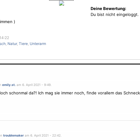
Deine Bewertung:
Du bist nicht eingeloggt.
immen )
 14:22
isch
,
Natur
,
Tiere
,
Unterarm
on
emily.st.
am 6. April 2021 - 9:49.
doch schonmal da?! Ich mag sie immer noch, finde vorallem das Schnec
on
troublemaker
am 6. April 2021 - 22:42.