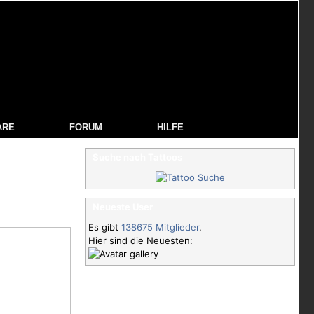
ARE
FORUM
HILFE
Suche nach Tattoos
Neueste User
Es gibt
138675 Mitglieder
.
Hier sind die Neuesten: