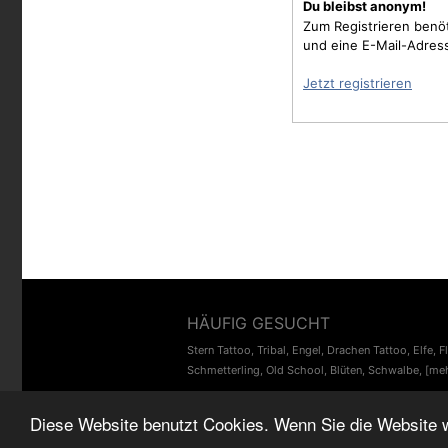
Du bleibst anonym!
Zum Registrieren benö
und eine E-Mail-Adres
Jetzt registrieren
HÄUFIG GESUCHT
Stern Tattoo
,
Tribal
,
Engel
,
Drachen Tattoo
,
Elfe
,
F
Schmetterling
,
Old School
,
Blüten
,
Schwalbe
,
[meh
Diese Website benutzt Cookies. Wenn Sie die Website 