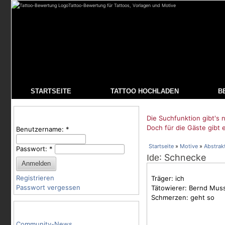
Tattoo-Bewertung für Tattoos, Vorlagen und Motive
STARTSEITE
TATTOO HOCHLADEN
B
Benutzeranmeldung
Die Suchfunktion gibt's n
Doch für die Gäste gibt 
Benutzername:
*
Startseite
»
Motive
»
Abstrak
Passwort:
*
: Schnecke
Ide
Registrieren
Träger: ich
Passwort vergessen
Tätowierer: Bernd Mus
Schmerzen: geht so
Tattoo-Kategorien
Community-News