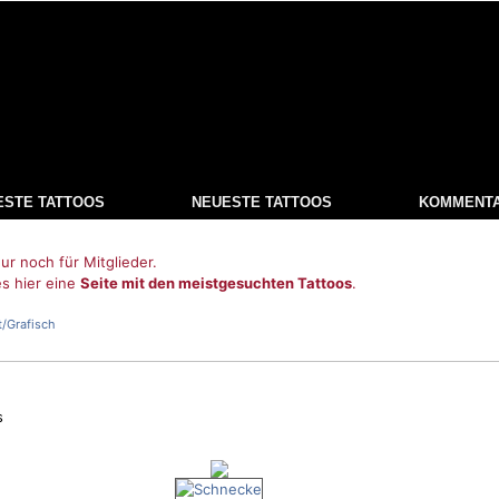
ESTE TATTOOS
NEUESTE TATTOOS
KOMMENT
ur noch für Mitglieder.
es hier eine
Seite mit den meistgesuchten Tattoos
.
t/Grafisch
s