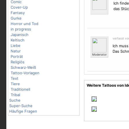
Comic
Ich find
Cover-Up
das Stüc
Fantasy
Gurke
Horror und Tod
in progress
Japanisch
verfasst v
Keltisch
Liebe
Ich muss
Natur
Das Schn
Moderator
Porträt
Religiös
Schwarz-Weiß
Tattoo-Vorlagen
Text
Tiere
Weitere Tattoos von Id
Traditionell
Tribal
Suche
Super-Suche
Häufige Fragen