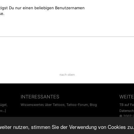
tigst Du nur einen beliebigen Benutzernamen
se.
nach oben
INTERESSANTES
WEITE
lügel
,
Wissenswertes über Tattoos
,
Tattoo-Forum
,
Blog
TB auf F
r...]
Datensch
© 2007-
♥
Tattoo-Bewertung.de
liebt dich! Wirklich. ♥
weiter nutzen, stimmen Sie der Verwendung von Cookies zu