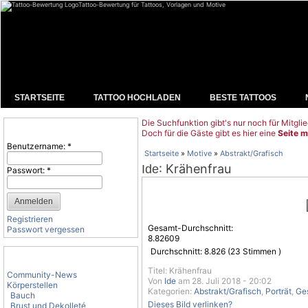
Tattoo-Bewertung für Tattoos, Vorlagen und Motive
STARTSEITE
TATTOO HOCHLADEN
BESTE TATTOOS
Die Suchfunktion gibt's nur noch für Mitglie
Benutzeranmeldung
Doch für die Gäste gibt es hier eine
Seite m
Benutzername:
*
Startseite
»
Motive
»
Abstrakt/Grafisch
: Krähenfrau
Ide
Passwort:
*
Registrieren
Gesamt-Durchschnitt:
Passwort vergessen
8.82609
Durchschnitt:
8.826
(
23
Stimmen )
Tattoo-Kategorien
Titel: Krähenfrau
Community-News
Von
Ide
am 28. Juli 2018 - 20:02
Körperstellen
Kategorien:
Abstrakt/Grafisch
,
Porträt
,
Ge
Bauch
Dieses Bild verlinken?
Brust und Dekolleté