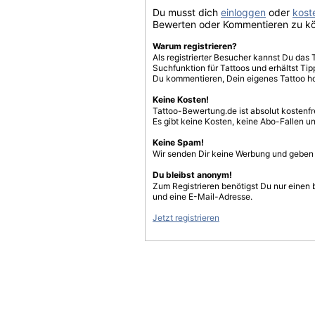
Du musst dich
einloggen
oder
koste
Bewerten oder Kommentieren zu k
Warum registrieren?
Als registrierter Besucher kannst Du das 
Suchfunktion für Tattoos und erhältst T
Du kommentieren, Dein eigenes Tattoo h
Keine Kosten!
Tattoo-Bewertung.de ist absolut kostenf
Es gibt keine Kosten, keine Abo-Fallen u
Keine Spam!
Wir senden Dir keine Werbung und geben D
Du bleibst anonym!
Zum Registrieren benötigst Du nur einen
und eine E-Mail-Adresse.
Jetzt registrieren