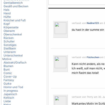
Genitalbereich
Gesäß und Becken
Hals
Hand
Hüfte
Knöchel und Fuß
verfasst von
Nadine123
am 29
Kopf
Körperseite
du hast in der summe ein 
Oberarm
Oberschenkel
Rücken
Schulter
Sonstiges
Steißbein
Unterarm
Unterschenkel
verfasst von
Füchschen
am 29
Motive
Abstrakt/Grafisch
Kann nicht anders, als n
Blumen
Ich weiß, soll man nicht, 
Bunt
mich flasht das total!
Comic
Cover-Up
Fantasy
Gurke
Horror und Tod
in progress
Japanisch
verfasst von Thirty am 30. Jul
Keltisch
Liebe
Markantes
Motiv
im Scrib
Natur