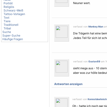
Neuner wert.
Porträt
Religiös
Schwarz-Weiß
Tattoo-Vorlagen
Text
Tiere
Traditionell
verfasst von
Monkey Man
am 
Tribal
Suche
Die Trägerin hat eine be
Super-Suche
Jedes Teil für sich ist s
Häufige Fragen
verfasst von
Gustav89
am 16
sieht mega aus - 10 ster
aber was zur hölle bedeu
Antworten anzeigen
verfasst von
Kennstdeehnich
Oh - hatte ich noch gar ni