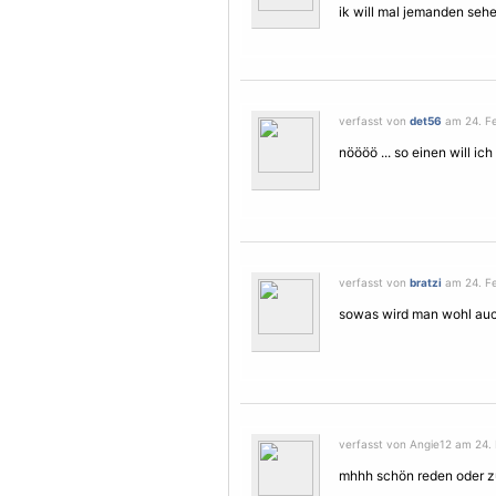
ik will mal jemanden sehe
verfasst von
det56
am 24. Fe
nöööö ... so einen will ich
verfasst von
bratzi
am 24. Fe
sowas wird man wohl auch
verfasst von Angie12 am 24. 
mhhh schön reden oder zu