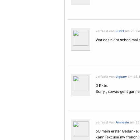
verfasst von
Liz91
am 25. Feb
War das nicht schon mal dr
verfasst von
Jigsaw
am 25. F
0 Pkte.
Sorry , sowas geht gar ne
verfasst von
Amnesie
am 25.
oO mein erster Gedanke:
kann (excuse my french!).