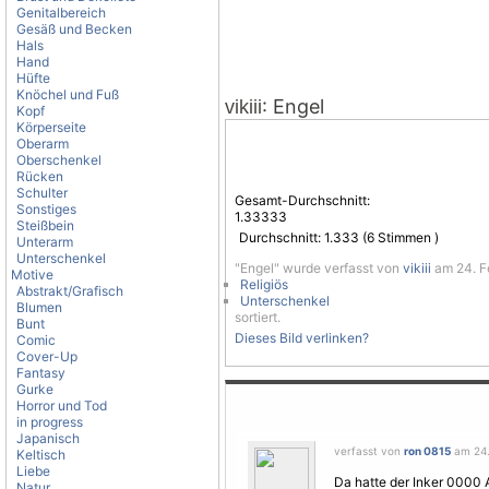
Genitalbereich
Gesäß und Becken
Hals
Hand
Hüfte
Knöchel und Fuß
: Engel
vikiii
Kopf
Körperseite
Oberarm
Oberschenkel
Rücken
Schulter
Gesamt-Durchschnitt:
Sonstiges
1.33333
Steißbein
Durchschnitt:
1.333
(
6
Stimmen )
Unterarm
Unterschenkel
"Engel" wurde verfasst von
vikiii
am 24. Fe
Motive
Religiös
Abstrakt/Grafisch
Unterschenkel
Blumen
sortiert.
Bunt
Dieses Bild verlinken?
Comic
Cover-Up
Fantasy
Gurke
Horror und Tod
in progress
Japanisch
verfasst von
ron 0815
am 24.
Keltisch
Liebe
Da hatte der Inker 0000
Natur