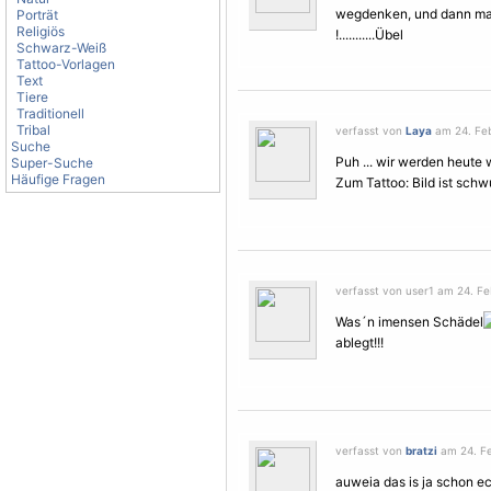
wegdenken, und dann mal
Porträt
Religiös
!...........Übel
Schwarz-Weiß
Tattoo-Vorlagen
Text
Tiere
Traditionell
Tribal
verfasst von
Laya
am 24. Feb
Suche
Puh ... wir werden heute 
Super-Suche
Häufige Fragen
Zum Tattoo: Bild ist schw
verfasst von user1 am 24. Fe
Was´n imensen Schädel
ablegt!!!
verfasst von
bratzi
am 24. Fe
auweia das is ja schon ec