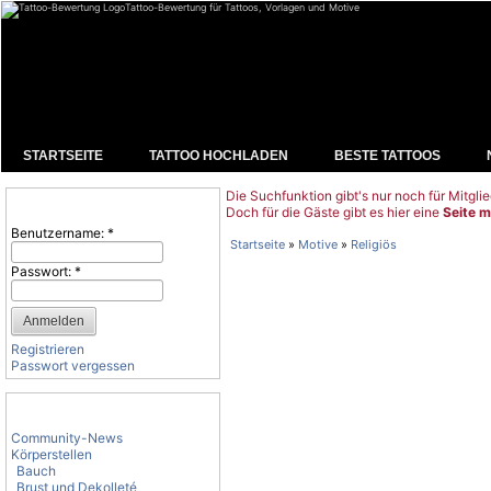
Tattoo-Bewertung für Tattoos, Vorlagen und Motive
STARTSEITE
TATTOO HOCHLADEN
BESTE TATTOOS
Die Suchfunktion gibt's nur noch für Mitglie
Benutzeranmeldung
Doch für die Gäste gibt es hier eine
Seite m
Benutzername:
*
Startseite
»
Motive
»
Religiös
Passwort:
*
Registrieren
Passwort vergessen
Tattoo-Kategorien
Community-News
Körperstellen
Bauch
Brust und Dekolleté