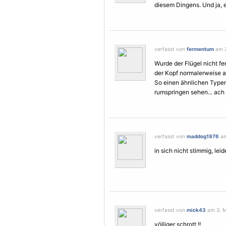
diesem Dingens. Und ja, 
verfasst von
fermentum
am 2
Wurde der
Flügel
nicht fe
der Kopf normalerweise au
So einen ähnlichen Type
rumspringen sehen... ach 
verfasst von
maddog1976
am
in sich nicht stimmig, leid
verfasst von
mick43
am 3. M
völliger schrott !!