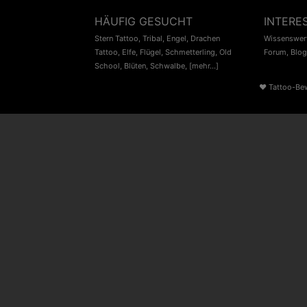
HÄUFIG GESUCHT
INTERE
Stern Tattoo
,
Tribal
,
Engel
,
Drachen
Wissenswert
Tattoo
,
Elfe
,
Flügel
,
Schmetterling
,
Old
Forum
,
Blog
School
,
Blüten
,
Schwalbe
,
[mehr...]
♥
Tattoo-Be