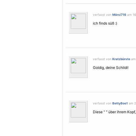
verfasst von
Mörsi716
am 16.
ich finds süß :)
verfasst von
Kratzbürste
am 
Goldig, deine Schildi!
verfasst von
BettyBoo1
am 25
Diese " " über ihrem Kopf,