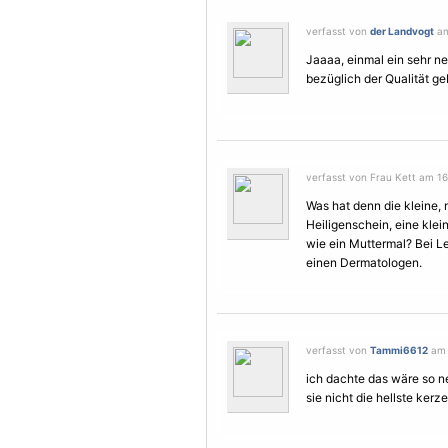
verfasst von
der Landvogt
am
Jaaaa, einmal ein sehr ne
bezüglich der Qualität geb
verfasst von Frau Kett am 16
Was hat denn die kleine,
Heiligenschein, eine klei
wie ein Muttermal? Bei L
einen Dermatologen.
verfasst von
Tammi6612
am 
ich dachte das wäre so n
sie nicht die hellste kerz