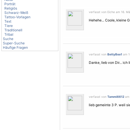
Porträt
Religiös
verfasst von Eiche am 16. Mä
Schwarz-Weiß
Tattoo-Vorlagen
Hehehe... Coole, kleine G
Text
Tiere
Traditionell
Tribal
Suche
Super-Suche
Häufige Fragen
verfasst von
BettyBoo1
am 16
Danke, lieb von Dir... ich 
verfasst von
Tammi6612
am 
lieb gemeinte 3 P. weil si