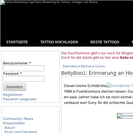
Tattoo-Bewertung für Tattoos, Vorlagen und Motive
STARTSEITE
TATTOO HOCHLADEN
BESTE TATTOOS
Die Suchfunktion gibt's nur noch für Mitglie
Benutzeranmeldung
Doch für die Gäste gibt es hier eine
Seite m
Benutzername:
*
Startseite
»
Motive
»
Comic
: Erinnerung an Ho
BettyBoo1
Passwort:
*
Diesen kleine Schildkröte
1998 in Fuerteventura stechen lassen. Dur
Registrieren
ein paar Jahren habe ich sie noch einmal
Passwort vergessen
verblasst war! Sorry für die schlechte Qual
Tattoo-Kategorien
Community-News
Körperstellen
Bauch
Brust und Dekolleté