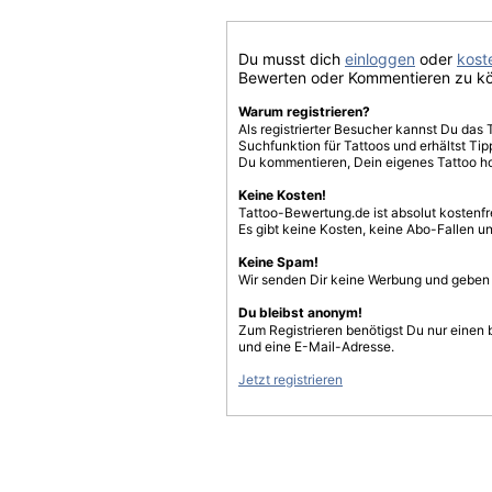
Du musst dich
einloggen
oder
koste
Bewerten oder Kommentieren zu k
Warum registrieren?
Als registrierter Besucher kannst Du das 
Suchfunktion für Tattoos und erhältst T
Du kommentieren, Dein eigenes Tattoo h
Keine Kosten!
Tattoo-Bewertung.de ist absolut kostenf
Es gibt keine Kosten, keine Abo-Fallen u
Keine Spam!
Wir senden Dir keine Werbung und geben D
Du bleibst anonym!
Zum Registrieren benötigst Du nur einen
und eine E-Mail-Adresse.
Jetzt registrieren