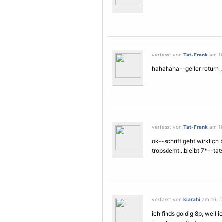
verfasst von
Tat-Frank
am 16
hahahaha--geiler return ;
verfasst von
Tat-Frank
am 16
ok--schrift geht wirklich
tropsdemt...bleibt 7*--ta
verfasst von
kiarahi
am 16. D
ich finds goldig 8p, weil i