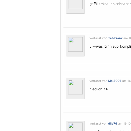
gefällt mir auch sehr abe
verfasst von
Tat-Frank
am 16
ui--was für´n supi komplime
verfasst von
Mel3007
am 16.
niedlich 7 P
verfasst von
dija76
am 16. D