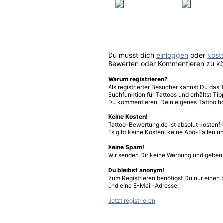
Du musst dich
einloggen
oder
koste
Bewerten oder Kommentieren zu k
Warum registrieren?
Als registrierter Besucher kannst Du das 
Suchfunktion für Tattoos und erhältst T
Du kommentieren, Dein eigenes Tattoo h
Keine Kosten!
Tattoo-Bewertung.de ist absolut kostenf
Es gibt keine Kosten, keine Abo-Fallen u
Keine Spam!
Wir senden Dir keine Werbung und geben D
Du bleibst anonym!
Zum Registrieren benötigst Du nur einen
und eine E-Mail-Adresse.
Jetzt registrieren