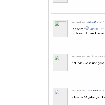
verfasst von
Nicky86
am 16.
Die Schrift
finde es trotzdem klasse.
verfasst von Wichimaus am 1
°°°Finds klasse und gebe
verfasst von
LaMusica
am 17
Ich muss 10 geben, ich ka