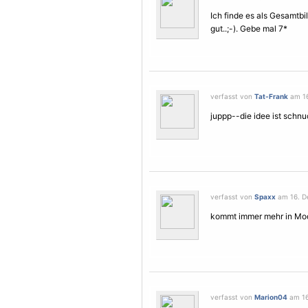
Ich finde es als Gesamtbi
gut..;-). Gebe mal 7*
verfasst von
Tat-Frank
am 16
juppp--die idee ist schnuc
verfasst von
Spaxx
am 16. D
kommt immer mehr in Mode
verfasst von
Marion04
am 16