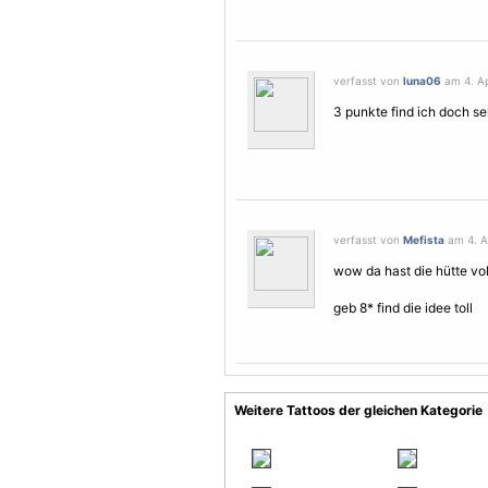
verfasst von
luna06
am 4. Ap
3 punkte find ich doch seh
verfasst von
Mefista
am 4. Ap
wow da hast die hütte voll
geb 8* find die idee toll
Weitere Tattoos der gleichen Kategorie