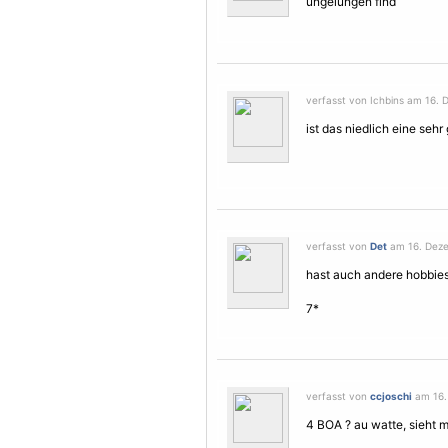
ungelungen find
verfasst von Ichbins am 16. 
ist das niedlich eine sehr 
verfasst von
Det
am 16. Deze
hast auch andere hobbies ?
7*
verfasst von
ccjoschi
am 16.
4 BOA ? au watte, sieht m