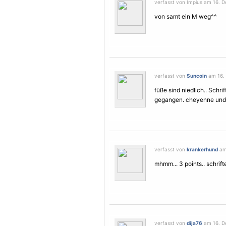
verfasst von Impius am 16. 
von samt ein M weg^^
verfasst von
Suncoin
am 16. 
füße sind niedlich.. Schri
gegangen. cheyenne und 
verfasst von
krankerhund
am 
mhmm... 3 points.. schrif
verfasst von
dija76
am 16. D