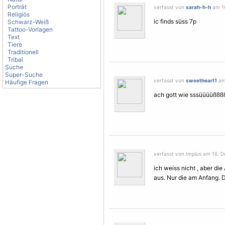
Porträt
verfasst von
sarah-h-h
am 16
Religiös
ic finds süss 7p
Schwarz-Weiß
Tattoo-Vorlagen
Text
Tiere
Traditionell
Tribal
Suche
Super-Suche
verfasst von
sweetheart1
am 
Häufige Fragen
ach gott wie sssüüüüßßß
verfasst von Impius am 16. 
ich weiss nicht , aber d
aus. Nur die am Anfang. 