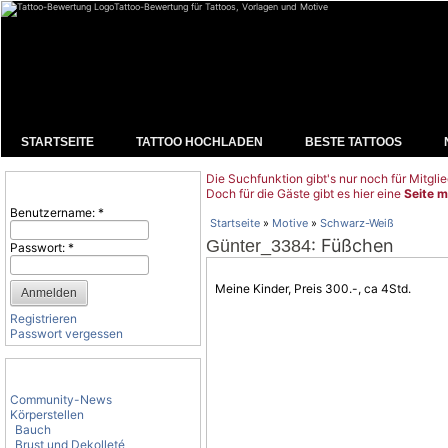
Tattoo-Bewertung für Tattoos, Vorlagen und Motive
STARTSEITE
TATTOO HOCHLADEN
BESTE TATTOOS
Die Suchfunktion gibt's nur noch für Mitglie
Benutzeranmeldung
Doch für die Gäste gibt es hier eine
Seite m
Benutzername:
*
Startseite
»
Motive
»
Schwarz-Weiß
: Füßchen
Günter_3384
Passwort:
*
Meine Kinder, Preis 300.-, ca 4Std.
Registrieren
Passwort vergessen
Tattoo-Kategorien
Community-News
Körperstellen
Bauch
Brust und Dekolleté