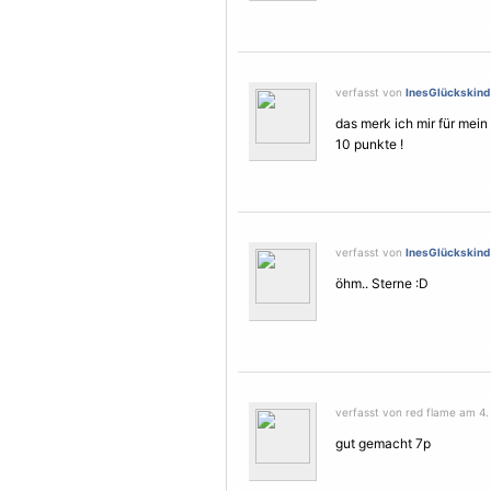
verfasst von
InesGlückskind
das merk ich mir für mei
10 punkte !
verfasst von
InesGlückskind
öhm..
Sterne
:D
verfasst von red flame am 4. 
gut gemacht 7p