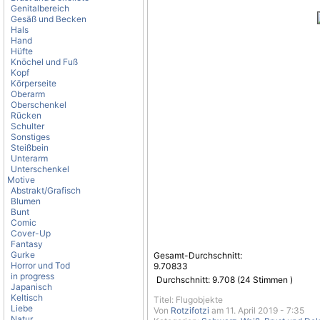
Genitalbereich
Gesäß und Becken
Hals
Hand
Hüfte
Knöchel und Fuß
Kopf
Körperseite
Oberarm
Oberschenkel
Rücken
Schulter
Sonstiges
Steißbein
Unterarm
Unterschenkel
Motive
Abstrakt/Grafisch
Blumen
Bunt
Comic
Cover-Up
Fantasy
Gurke
Gesamt-Durchschnitt:
Horror und Tod
9.70833
in progress
Durchschnitt:
9.708
(
24
Stimmen )
Japanisch
Keltisch
Titel: Flugobjekte
Liebe
Von
Rotzifotzi
am 11. April 2019 - 7:35
Natur