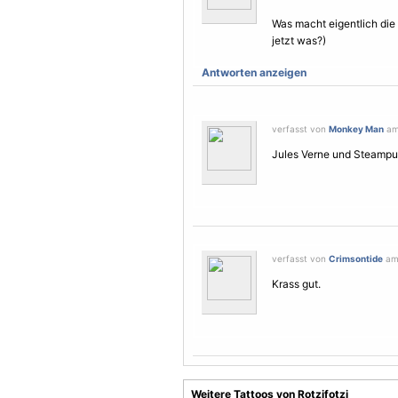
Was macht eigentlich die
jetzt was?)
Antworten anzeigen
verfasst von
Monkey Man
am 
Jules Verne und Steampunk
verfasst von
Crimsontide
am 
Krass gut.
Weitere Tattoos von Rotzifotzi