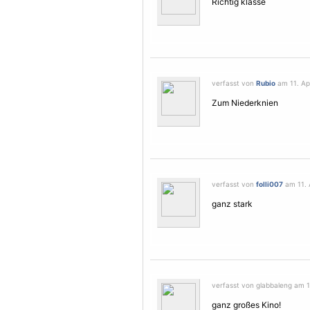
Richtig klasse
verfasst von
Rubio
am 11. Apr
Zum Niederknien
verfasst von
folli007
am 11. A
ganz stark
verfasst von glabbaleng am 11
ganz großes Kino!