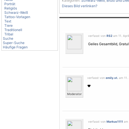
Kategorien:
Schwarz-Weiß
,
Brust und Dek
Porträt
Dieses Bild verlinken?
Religiös
Schwarz-Weiß
Tattoo-Vorlagen
Text
Tiere
Traditionell
Tribal
verfasst von
RS2
am 11. April
Suche
Super-Suche
Geiles Gesamtbild, Gratul
Häufige Fragen
verfasst von
emily.st.
am 11. A
♥
Moderator
verfasst von
Markus1111
am 1