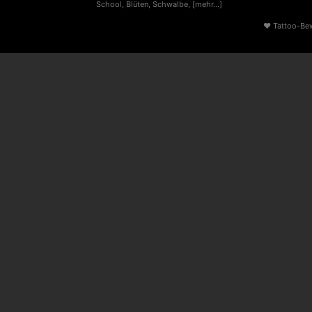
School
,
Blüten
,
Schwalbe
,
[mehr...]
♥
Tattoo-Be