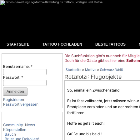
Tattoo-Bewertung für Tattoos, Vorlagen und Motive
STARTSEITE
TATTOO HOCHLADEN
BESTE TATTOOS
Die Suchfunktion gibt's nur noch für Mitglie
Benutzeranmeldung
Doch für die Gäste gibt es hier eine
Seite m
Benutzername:
*
Startseite
»
Motive
»
Schwarz-Weiß
: Flugobjekte
Rotzifotzi
Passwort:
*
So, einmal ein Zwischenstand
Registrieren
Es ist fast vollbracht, jetzt müssen wir n
Passwort vergessen
Frontpiece verbinden und an der rechten 
fortführen.
Tattoo-Kategorien
Hoffe es gefällt euch!
Community-News
Körperstellen
Grüße und bis bald !
Bauch
Brust und Dekolleté