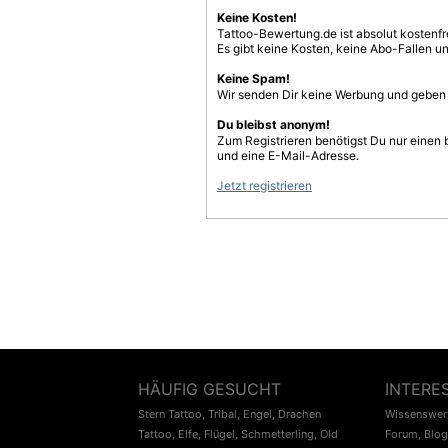
Keine Kosten!
Tattoo-Bewertung.de ist absolut kostenf
Es gibt keine Kosten, keine Abo-Fallen u
Keine Spam!
Wir senden Dir keine Werbung und geben D
Du bleibst anonym!
Zum Registrieren benötigst Du nur einen
und eine E-Mail-Adresse.
Jetzt registrieren
HÄUFIG GESUCHT
INTERE
Stern Tattoo
,
Tribal
,
Engel
,
Drachen
Wissenswert
Tattoo
,
Elfe
,
Flügel
,
Schmetterling
,
Old
Forum
,
Blog