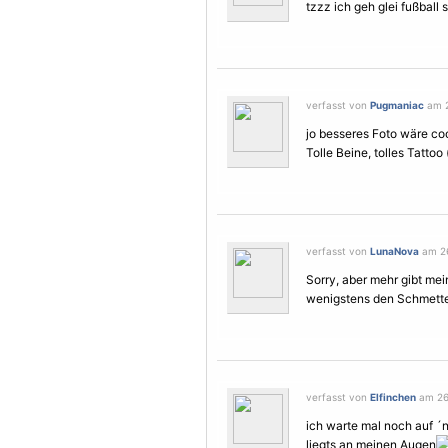
tzzz ich geh glei fußball s
verfasst von
Pugmaniac
am 2
jo besseres Foto wäre coo
Tolle Beine, tolles Tattoo
verfasst von
LunaNova
am 26.
Sorry, aber mehr gibt mei
wenigstens den
Schmette
verfasst von
Elfinchen
am 26.
ich warte mal noch auf ´n
liegts an meinen Augen