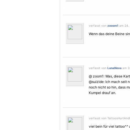
verfasst von
zooom1
am 24. J
Wenn das deine Beine sind
verfasst von
LunaNova
am 24.
@ zoom1: Was, diese Karto
@suizide: Ich mach seit n
noch nicht so hin, dass m
Kumpel drauf an.
verfasst von TattoosHurtAndIL
viel bein für viel tattoo^