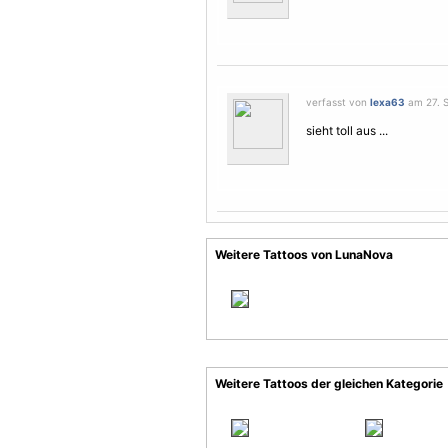
verfasst von
lexa63
am 27. S
sieht toll aus ...
Weitere Tattoos von LunaNova
Weitere Tattoos der gleichen Kategorie