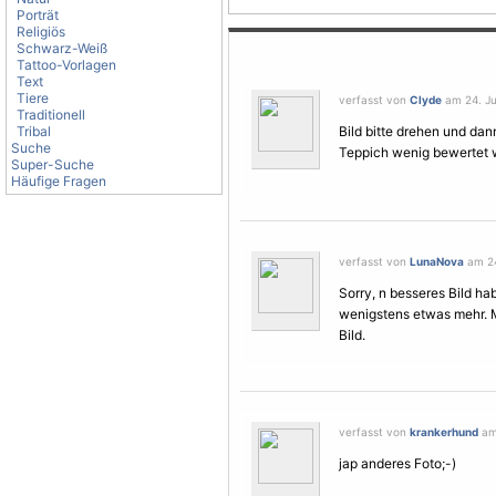
Porträt
Religiös
Schwarz-Weiß
Tattoo-Vorlagen
Text
Tiere
verfasst von
Clyde
am 24. Jul
Traditionell
Tribal
Bild bitte drehen und dan
Suche
Teppich wenig bewertet
Super-Suche
Häufige Fragen
verfasst von
LunaNova
am 24.
Sorry, n besseres Bild ha
wenigstens etwas mehr. 
Bild.
verfasst von
krankerhund
am 
jap anderes Foto;-)