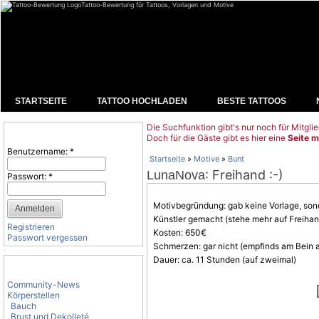
Tattoo-Bewertung für Tattoos, Vorlagen und Motive
STARTSEITE
TATTOO HOCHLADEN
BESTE TATTOOS
Die Suchfunktion gibt's nur noch für Mitglie
Benutzeranmeldung
Doch für die Gäste gibt es hier eine
Seite m
Benutzername:
*
Startseite
»
Motive
»
Bunt
: Freihand :-)
LunaNova
Passwort:
*
Motivbegründung: gab keine Vorlage, sond
Künstler gemacht (stehe mehr auf Freihan
Registrieren
Kosten: 650€
Passwort vergessen
Schmerzen: gar nicht (empfinds am Bein 
Dauer: ca. 11 Stunden (auf zweimal)
Tattoo-Kategorien
Community-News
Körperstellen
Bauch
Brust und Dekolleté