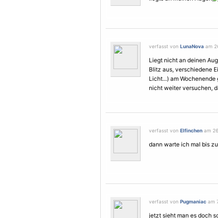
verfasst von
LunaNova
am 26
Liegt nicht an deinen Auge
Blitz aus, verschiedene E
Licht...) am Wochenende 
nicht weiter versuchen, d
verfasst von
Elfinchen
am 26.
dann warte ich mal bis zum
verfasst von
Pugmaniac
am 7
jetzt sieht man es doch sch