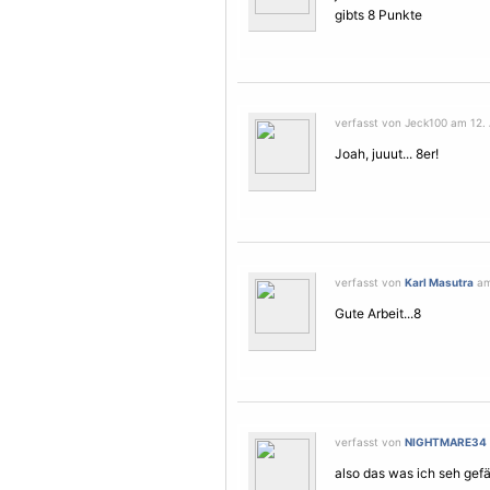
gibts 8 Punkte
verfasst von Jeck100 am 12. 
Joah, juuut... 8er!
verfasst von
Karl Masutra
am
Gute Arbeit...8
verfasst von
NIGHTMARE34
also das was ich seh gefä