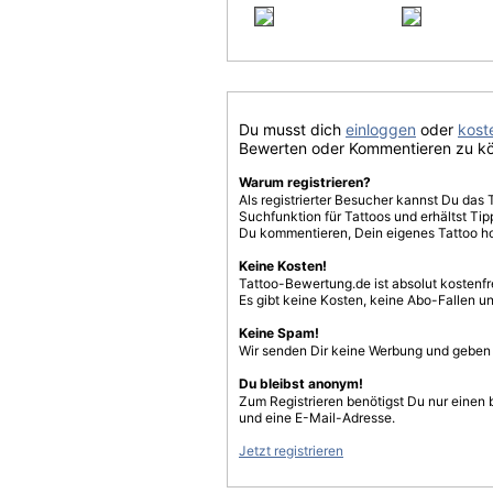
Du musst dich
einloggen
oder
koste
Bewerten oder Kommentieren zu k
Warum registrieren?
Als registrierter Besucher kannst Du das 
Suchfunktion für Tattoos und erhältst T
Du kommentieren, Dein eigenes Tattoo h
Keine Kosten!
Tattoo-Bewertung.de ist absolut kostenf
Es gibt keine Kosten, keine Abo-Fallen u
Keine Spam!
Wir senden Dir keine Werbung und geben D
Du bleibst anonym!
Zum Registrieren benötigst Du nur einen
und eine E-Mail-Adresse.
Jetzt registrieren