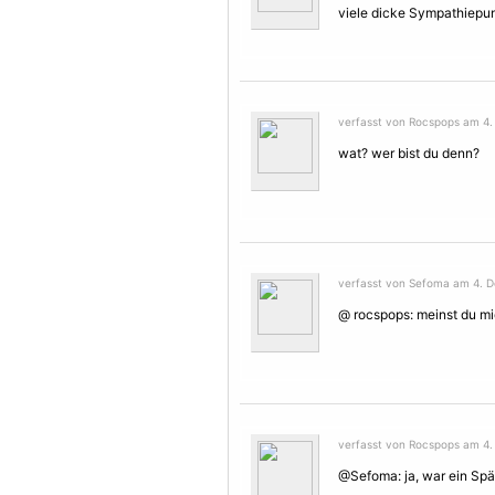
viele dicke Sympathiepun
verfasst von Rocspops am 4.
wat? wer bist du denn?
verfasst von Sefoma am 4. D
@ rocspops: meinst du m
verfasst von Rocspops am 4.
@Sefoma: ja, war ein Sp