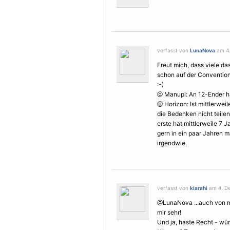
verfasst von
LunaNova
am 4.
Freut mich, dass viele da
schon auf der
Conventio
:-)
@ Manupl: An 12-Ender h
@ Horizon: Ist mittlerwei
die Bedenken nicht teile
erste hat mittlerweile 7 
gern in ein paar Jahren m
irgendwie.
verfasst von
kiarahi
am 4. De
@LunaNova ...auch von m
mir sehr!
Und ja, haste Recht - wü