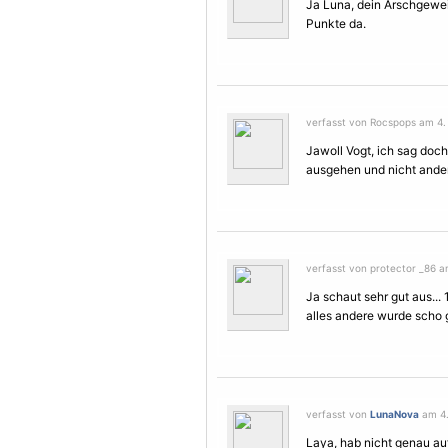
Ja Luna, dein Arschgeweih
Punkte da.
verfasst von Rocspops am 4.
Jawoll Vogt, ich sag doc
ausgehen und nicht anders
verfasst von protector _86 a
Ja schaut sehr gut aus... 
alles andere wurde scho g
verfasst von
LunaNova
am 4.
Laya, hab nicht genau au