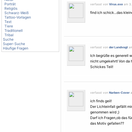
Porträt
verfasst von
Virus.exe
am 3.
Religiös
find ich schick...das klei
Schwarz-Weiß
Tattoo-Vorlagen
Text
Tiere
Traditionell
Tribal
Suche
Super-Suche
verfasst von
der Landvogt
am
Häufige Fragen
Ich begrüße es generell 
nicht umgekehrt! Von da 
Schickes Teil!
verfasst von
Narben-Cover
a
ich finds geil!
Der Lichteinfall gefällt m
genommen wird ;)
Darf ich Fragen,ob das für
das
Motiv
gefallen??