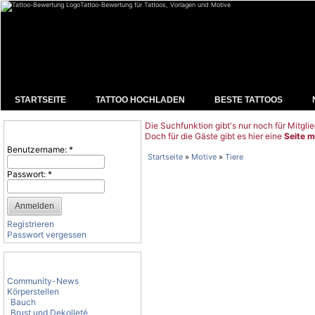
Tattoo-Bewertung für Tattoos, Vorlagen und Motive
STARTSEITE
TATTOO HOCHLADEN
BESTE TATTOOS
Die Suchfunktion gibt's nur noch für Mitglie
Benutzeranmeldung
Doch für die Gäste gibt es hier eine
Seite m
Benutzername:
*
Startseite
»
Motive
»
Tiere
Passwort:
*
Registrieren
Passwort vergessen
Tattoo-Kategorien
Community-News
Körperstellen
Bauch
Brust und Dekolleté