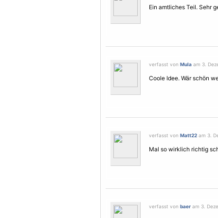
Ein amtliches Teil. Sehr ge
verfasst von
Mula
am 3. Deze
Coole Idee. Wär schön w
verfasst von
Matt22
am 3. De
Mal so wirklich richtig s
verfasst von
baer
am 3. Deze