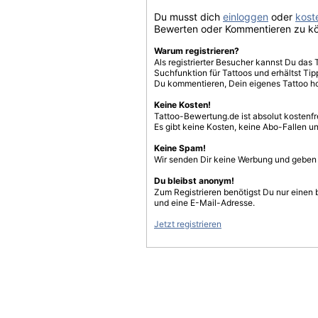
Du musst dich
einloggen
oder
koste
Bewerten oder Kommentieren zu k
Warum registrieren?
Als registrierter Besucher kannst Du das 
Suchfunktion für Tattoos und erhältst T
Du kommentieren, Dein eigenes Tattoo h
Keine Kosten!
Tattoo-Bewertung.de ist absolut kostenf
Es gibt keine Kosten, keine Abo-Fallen u
Keine Spam!
Wir senden Dir keine Werbung und geben D
Du bleibst anonym!
Zum Registrieren benötigst Du nur einen
und eine E-Mail-Adresse.
Jetzt registrieren