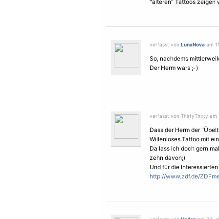
"älteren" Tattoos zeigen 
verfasst von
LunaNova
am 11
So, nachdems mittlerweile 
Der Herm wars ;-)
verfasst von ThirtyThirty am
Dass der Herm der "Übeltät
Willenloses Tattoo mit ein
Da lass ich doch gern ma
zehn davon;)
Und für die Interessierten 
http://www.zdf.de/ZDFme