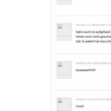
verfasst von Sefoma am 4. D
hab's auch so aufgefasst :
immer noch nicht geschaf
soll. In jedem Fall was mi
verfasst von Colorful Mind a
boaaaaahhh!!!
verfasst von zonin am 4. Dez
Cool!!