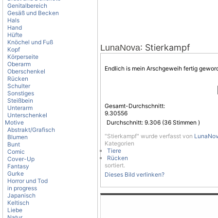
Genitalbereich
Gesäß und Becken
Hals
Hand
Hüfte
Knöchel und Fuß
: Stierkampf
LunaNova
Kopf
Körperseite
Oberarm
Endlich is mein Arschgeweih fertig geword
Oberschenkel
Rücken
Schulter
Sonstiges
Steißbein
Gesamt-Durchschnitt:
Unterarm
9.30556
Unterschenkel
Motive
Durchschnitt:
9.306
(
36
Stimmen )
Abstrakt/Grafisch
"Stierkampf" wurde verfasst von
LunaNo
Blumen
Kategorien
Bunt
Tiere
Comic
Rücken
Cover-Up
sortiert.
Fantasy
Gurke
Dieses Bild verlinken?
Horror und Tod
in progress
Japanisch
Keltisch
Liebe
Natur