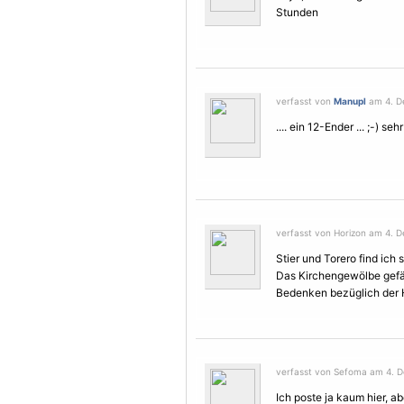
Stunden
verfasst von
Manupl
am 4. D
.... ein 12-Ender ... ;-) seh
verfasst von Horizon am 4. D
Stier und Torero find ich 
Das Kirchengewölbe gefäll
Bedenken bezüglich der H
verfasst von Sefoma am 4. D
Ich poste ja kaum hier, a