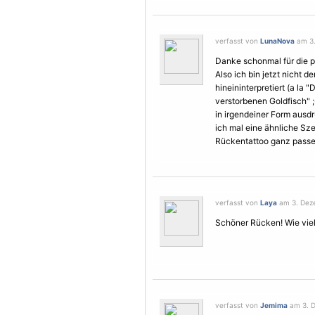
verfasst von
LunaNova
am 3.
Danke schonmal für die 
Also ich bin jetzt nicht d
hineininterpretiert (a la "
verstorbenen Goldfisch" ;
in irgendeiner Form ausdr
ich mal eine ähnliche S
Rückentattoo ganz passe
verfasst von
Laya
am 3. Deze
Schöner Rücken! Wie vie
verfasst von
Jemima
am 3. D