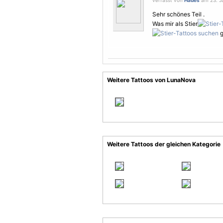
verfasst von
Hades
am 23. Ja
Sehr schönes Teil .
Was mir als Stier
g
Weitere Tattoos von LunaNova
Weitere Tattoos der gleichen Kategorie