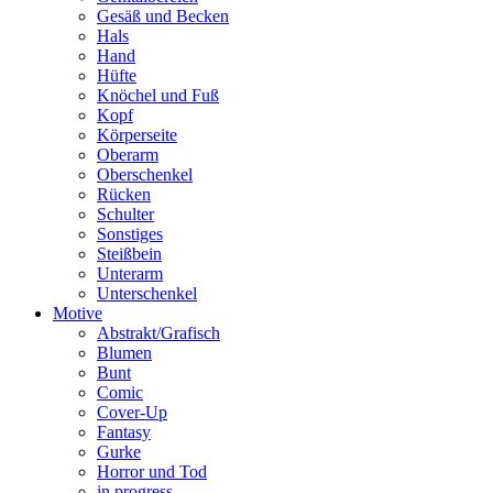
Gesäß und Becken
Hals
Hand
Hüfte
Knöchel und Fuß
Kopf
Körperseite
Oberarm
Oberschenkel
Rücken
Schulter
Sonstiges
Steißbein
Unterarm
Unterschenkel
Motive
Abstrakt/Grafisch
Blumen
Bunt
Comic
Cover-Up
Fantasy
Gurke
Horror und Tod
in progress