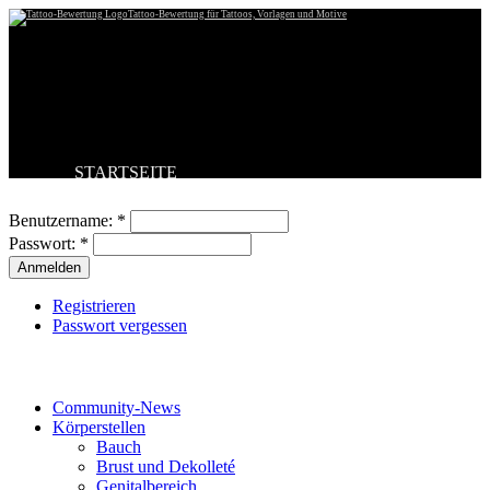
Tattoo-Bewertung für Tattoos, Vorlagen und Motive
STARTSEITE
Benutzeranmeldung
TATTOO HOCHLADEN
BESTE TATTOOS
Benutzername:
*
NEUESTE TATTOOS
Passwort:
*
KOMMENTARE
FORUM
HILFE
Registrieren
Passwort vergessen
Tattoo-Kategorien
Community-News
Körperstellen
Bauch
Brust und Dekolleté
Genitalbereich