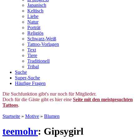
Japanisch
Keltisch
Liebe
Natur
Porträt
Religiös
Schwarz-Weiß
Tattoo-Vorlagen
Text
Tiere
Traditionell
Tribal
Suche
Super-Suche
Häufige Fragen
Die Suchfunktion gibt's nur noch für Mitglieder.
Doch für die Gäste gibt es hier eine
Seite mit den meistgesuchten
Tattoos
.
Startseite
»
Motive
»
Blumen
teemohr
: Gipsygirl