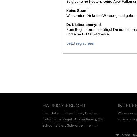
Es gibt keine Kosten, keine Abo-Fallen u
Keine Spam!
Wir senden Dir keine Werbung und geben D
Du bleibst anonym!
Zum Registrieren benötigst Du nur einen
und eine E-Mail-Adresse.
Jetzt registrieren
HÄUFIG GESUCHT
INTERE
Stern Tattoo
,
Tribal
,
Engel
,
Drachen
Wissenswert
Tattoo
,
Elfe
,
Flügel
,
Schmetterling
,
Old
Forum
,
Blog
School
,
Blüten
,
Schwalbe
,
[mehr...]
♥
Tattoo-Be