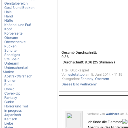
Genitalbereich
Gesäß und Becken
Hals
Hand
Hüfte
Knöchel und Fuß
Kopf
Körperseite
Oberarm
Oberschenkel
Rücken
Schulter
Gesamt-Durchschnitt:
Sonstiges
9.36
Steißbein
Durchschnitt:
9.36
(
25
Stimmen )
Unterarm
Unterschenkel
Titel: Glücksspiel
Motive
Von
estetattoo
am 5. Juni 2014 - 11:19
Abstrakt/Grafisch
Kategorien:
Fantasy
,
Oberarm
Blumen
Dieses Bild verlinken?
Bunt
Comic
Cover-Up
Fantasy
Gurke
Horror und Tod
in progress
verfasst von
waldhexe
am 5. 
Japanisch
Keltisch
Ich finde die Flammen
Liebe
Abschluss des Hintergrunds
Natur