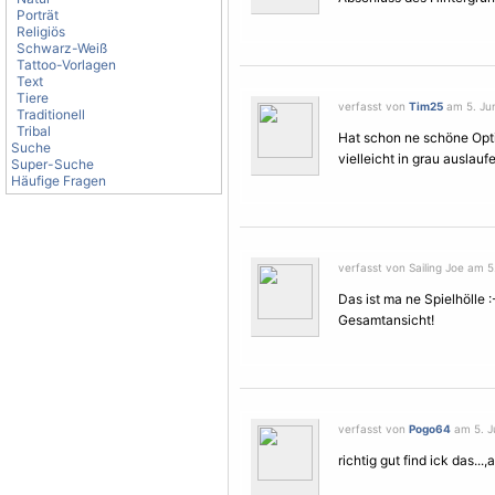
Porträt
Religiös
Schwarz-Weiß
Tattoo-Vorlagen
Text
Tiere
verfasst von
Tim25
am 5. Jun
Traditionell
Tribal
Hat schon ne schöne Opti
Suche
vielleicht in grau auslau
Super-Suche
Häufige Fragen
verfasst von Sailing Joe am 5.
Das ist ma ne Spielhölle 
Gesamtansicht!
verfasst von
Pogo64
am 5. Ju
richtig gut find ick das...,a