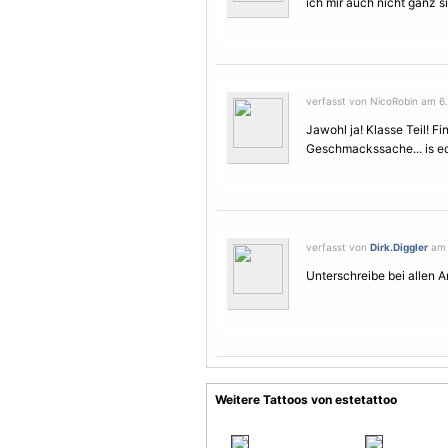
ich mir auch nicht ganz si
verfasst von NicoRobin am 6.
Jawohl ja! Klasse Teil! F
Geschmackssache... is ec
verfasst von
Dirk.Diggler
am 7
Unterschreibe bei allen A
Weitere Tattoos von estetattoo