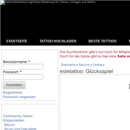
Tattoo-Bewertung für Tattoos, Vorlagen und Motive
STARTSEITE
TATTOO HOCHLADEN
BESTE TATTOOS
Die Suchfunktion gibt's nur noch für Mitglie
Benutzeranmeldung
Doch für die Gäste gibt es hier eine
Seite m
Benutzername:
*
Startseite
»
Motive
»
Fantasy
: Glücksspiel
estetattoo
Passwort:
*
Registrieren
Passwort vergessen
Tattoo-Kategorien
Community-News
Körperstellen
Bauch
Brust und Dekolleté