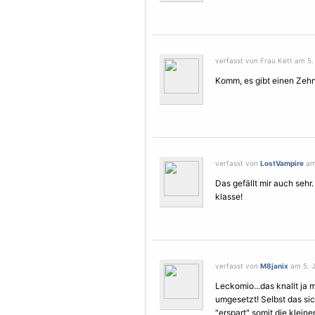
verfasst von Frau Kett am 5. 
Komm, es gibt einen Zehner
verfasst von
LostVampire
am 
Das gefällt mir auch seh
klasse!
verfasst von
M8janix
am 5. J
Leckomio...das knallt ja 
umgesetzt! Selbst das si
"erspart" somit die klein