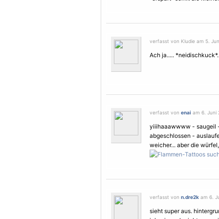
verfasst von Kludie am 5. Jun
Ach ja..... *neidischkuck*..
verfasst von
enai
am 6. Juni 
yiiihaaawwww - saugeil -
abgeschlossen - auslaufen
weicher... aber die würfe
verfasst von
n.dre2k
am 6. Ju
sieht super aus. hintergr