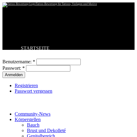
Tattoo-Bewertung für Tattoos, Vorlagen und Motive
STARTSEITE
Benutzeranmeldung
TATTOO HOCHLADEN
BESTE TATTOOS
Benutzername:
*
NEUESTE TATTOOS
Passwort:
*
KOMMENTARE
FORUM
HILFE
Registrieren
Passwort vergessen
Tattoo-Kategorien
Community-News
Körperstellen
Bauch
Brust und Dekolleté
Genitalbereich