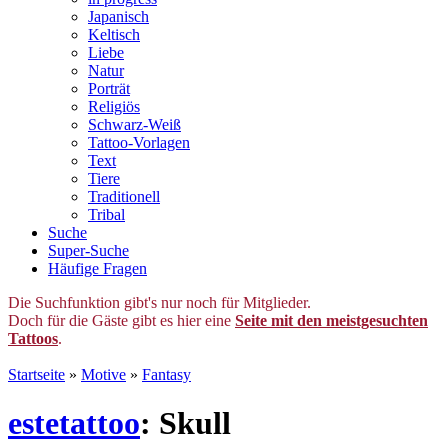
Japanisch
Keltisch
Liebe
Natur
Porträt
Religiös
Schwarz-Weiß
Tattoo-Vorlagen
Text
Tiere
Traditionell
Tribal
Suche
Super-Suche
Häufige Fragen
Die Suchfunktion gibt's nur noch für Mitglieder.
Doch für die Gäste gibt es hier eine
Seite mit den meistgesuchten
Tattoos
.
Startseite
»
Motive
»
Fantasy
estetattoo
: Skull