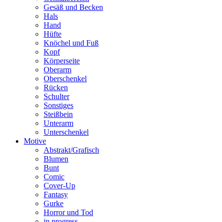
Gesäß und Becken
Hals
Hand
Hüfte
Knöchel und Fuß
Kopf
Körperseite
Oberarm
Oberschenkel
Rücken
Schulter
Sonstiges
Steißbein
Unterarm
Unterschenkel
Motive
Abstrakt/Grafisch
Blumen
Bunt
Comic
Cover-Up
Fantasy
Gurke
Horror und Tod
in progress