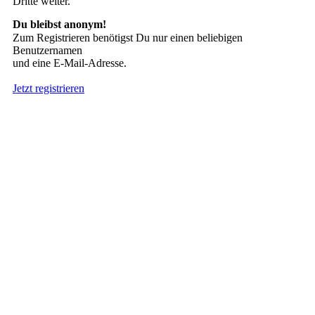
Dritte weiter.
Du bleibst anonym!
Zum Registrieren benötigst Du nur einen beliebigen
Benutzernamen
und eine E-Mail-Adresse.
Jetzt registrieren
Suche nach Tattoos
Neueste User
Es gibt
138675 Mitglieder
.
Hier sind die Neuesten:
nach oben