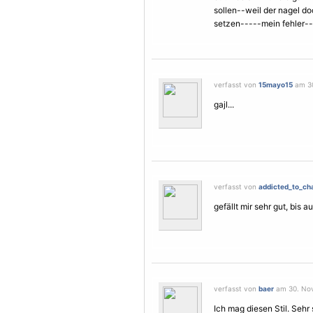
sollen--weil der nagel do
setzen-----mein fehler--
verfasst von
15mayo15
am 30
gajl...
verfasst von
addicted_to_ch
gefällt mir sehr gut, bis a
verfasst von
baer
am 30. Nov
Ich mag diesen Stil. Sehr