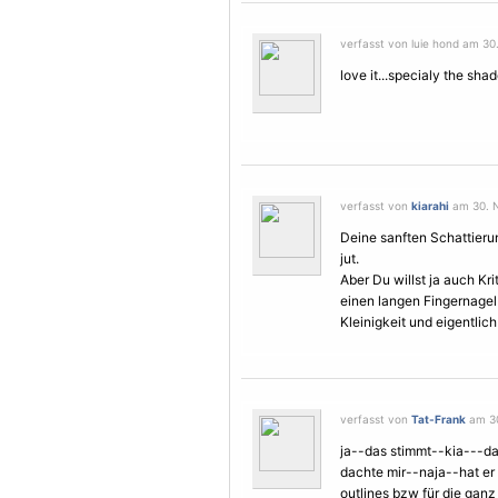
verfasst von luie hond am 30
love it...specialy the sh
verfasst von
kiarahi
am 30. N
Deine sanften Schattierun
jut.
Aber Du willst ja auch Krit
einen langen Fingernagel 
Kleinigkeit und eigentlich
verfasst von
Tat-Frank
am 30
ja--das stimmt--kia---da
dachte mir--naja--hat er 
outlines bzw für die gan