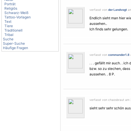
Porträt
Religiös
verfasst von
der Landvogt
am
Schwarz-Weiß
Tattoo-Vorlagen
Endlich sieht man hier w
Text
aussehen..
Tiere
Ich finds sehr gelungen.
Traditionell
Tribal
Suche
Super-Suche
Häufige Fragen
verfasst von
commander1.8
. . . gefällt mir auch. .
bzw. so zu stechen, das
aussehen. . 8 P.
verfasst von chaosbraut am 
sieht sehr sehr schön aus.