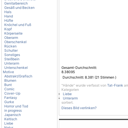
Genitalbereich
Gesäß und Becken
Hals
Hand
Hüfte
Knöchel und Fuß
Kopf
Körperseite
Oberarm
Oberschenkel
Rücken
Schulter
Sonstiges
Steißbein
Unterarm
Unterschenkel
Gesamt-Durchschnitt:
Motive
8.38095
Abstrakt/Grafisch
Durchschnitt:
8.381
(
21
Stimmen )
Blumen
Bunt
"Hände" wurde verfasst von
Tat-Frank
am
Comic
Kategorien
Cover-Up
Liebe
Fantasy
Unterarm
Gurke
sortiert.
Horror und Tod
Dieses Bild verlinken?
in progress
Japanisch
Keltisch
Liebe
Natur