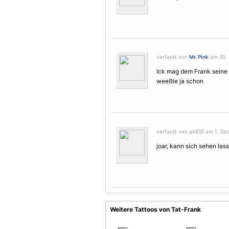
verfasst von
Mr. Pink
am 30. 
Ick mag dem Frank seine 
weeßte ja schon
verfasst von asilDD am 1. De
joar, kann sich sehen lass
Weitere Tattoos von Tat-Frank