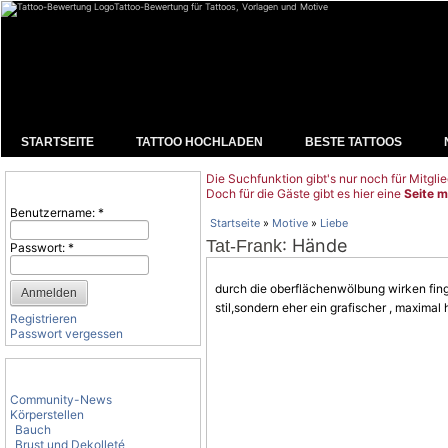
Tattoo-Bewertung für Tattoos, Vorlagen und Motive
STARTSEITE
TATTOO HOCHLADEN
BESTE TATTOOS
Die Suchfunktion gibt's nur noch für Mitglie
Benutzeranmeldung
Doch für die Gäste gibt es hier eine
Seite m
Benutzername:
*
Startseite
»
Motive
»
Liebe
: Hände
Tat-Frank
Passwort:
*
durch die oberflächenwölbung wirken finge
stil,sondern eher ein grafischer , maximal 
Registrieren
Passwort vergessen
Tattoo-Kategorien
Community-News
Körperstellen
Bauch
Brust und Dekolleté