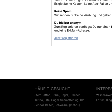
Es gibt keine Kosten, keine Abo-Fallen u
Keine Spam!
Wir senden Dir keine Werbung und geben D
Du bleibst anonym!
Zum Registrieren benötigst Du nur einen
und eine E-Mail-Adresse.
Jetzt registrieren
HÄUFIG GESUCHT
INTERE
Stern Tattoo
,
Tribal
,
Engel
,
Drachen
Wissenswert
Tattoo
,
Elfe
,
Flügel
,
Schmetterling
,
Old
Forum
,
Blog
School
,
Blüten
,
Schwalbe
,
[mehr...]