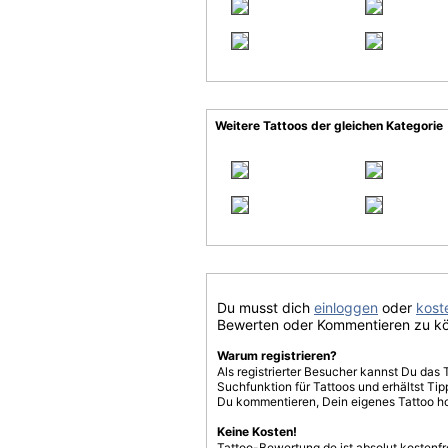
Weitere Tattoos der gleichen Kategorie
Du musst dich
einloggen
oder
koste
Bewerten oder Kommentieren zu k
Warum registrieren?
Als registrierter Besucher kannst Du das 
Suchfunktion für Tattoos und erhältst T
Du kommentieren, Dein eigenes Tattoo h
Keine Kosten!
Tattoo-Bewertung.de ist absolut kostenf