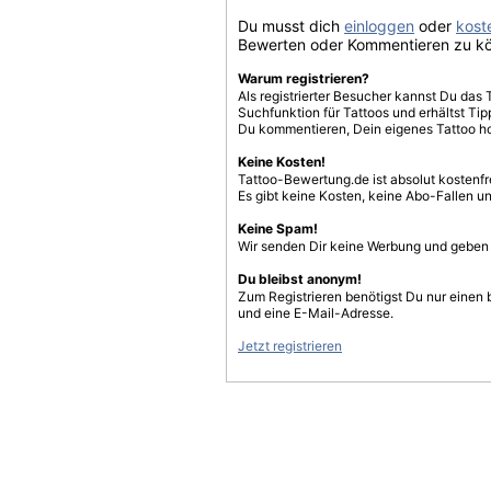
Du musst dich
einloggen
oder
koste
Bewerten oder Kommentieren zu k
Warum registrieren?
Als registrierter Besucher kannst Du das 
Suchfunktion für Tattoos und erhältst T
Du kommentieren, Dein eigenes Tattoo h
Keine Kosten!
Tattoo-Bewertung.de ist absolut kostenf
Es gibt keine Kosten, keine Abo-Fallen u
Keine Spam!
Wir senden Dir keine Werbung und geben D
Du bleibst anonym!
Zum Registrieren benötigst Du nur einen
und eine E-Mail-Adresse.
Jetzt registrieren