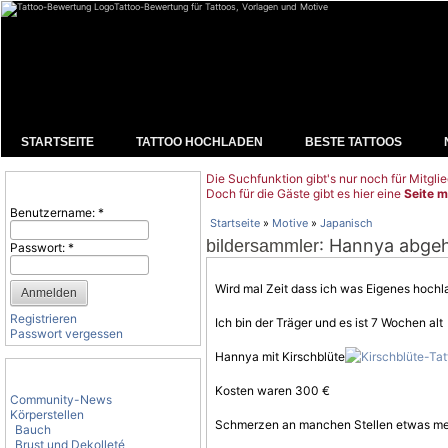
Tattoo-Bewertung für Tattoos, Vorlagen und Motive
STARTSEITE
TATTOO HOCHLADEN
BESTE TATTOOS
Die Suchfunktion gibt's nur noch für Mitglie
Benutzeranmeldung
Doch für die Gäste gibt es hier eine
Seite m
Benutzername:
*
Startseite
»
Motive
»
Japanisch
: Hannya abgeh
bildersammler
Passwort:
*
Wird mal Zeit dass ich was Eigenes hochl
Registrieren
Ich bin der Träger und es ist 7 Wochen alt
Passwort vergessen
Hannya mit Kirschblüte
Tattoo-Kategorien
Kosten waren 300 €
Community-News
Körperstellen
Schmerzen an manchen Stellen etwas meh
Bauch
Brust und Dekolleté