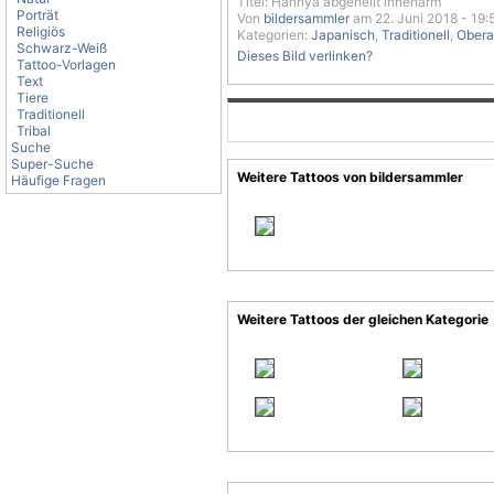
Titel: Hannya abgeheilt innenarm
Porträt
Von
bildersammler
am 22. Juni 2018 - 19:
Religiös
Kategorien:
Japanisch
,
Traditionell
,
Ober
Schwarz-Weiß
Dieses Bild verlinken?
Tattoo-Vorlagen
Text
Tiere
Traditionell
Tribal
Suche
Super-Suche
Weitere Tattoos von bildersammler
Häufige Fragen
Weitere Tattoos der gleichen Kategorie