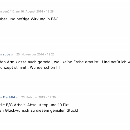
on zen2412 am 16. August 2014 - 12:28.
ber und heftige Wirkung in B&G
on
sutje
am 25. November 2014 - 13:22.
 den Arm klasse auch gerade , weil keine Farbe dran ist . Und natürlich w
onzept stimmt . Wunderschön !!!
on
Frank84
am 23. Februar 2015 - 17:30.
ile B/G Arbeit. Absolut top und 10 Pkt.
en Glückwunsch zu diesem genialen Stück!