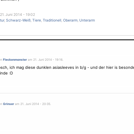
21. Juni 2014 - 19:02
tur
,
Schwarz-Weiß
,
Tiere
,
Traditionell
,
Oberarm
,
Unterarm
on
Fleckenmonster
am 21. Juni 2014 - 19:16.
sch, ich mag diese dunklen asiasleeves in b/g - und der hier is beson
finde :D
on
Grinser
am 21. Juni 2014 - 20:35.