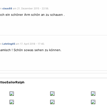
on
claus88
am 21. Dezember 2015 - 22:56.
ch ein schöner Arm schön an zu schauen .
on
Lehrling45
am 17. April 2018 - 17:40.
namisch ! Schön sowas sehen zu können.
attooSailorRalph