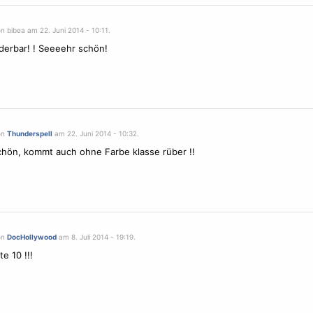
n bibea am 22. Juni 2014 - 10:11.
derbar! ! Seeeehr schön!
on
Thunderspell
am 22. Juni 2014 - 10:32.
ön, kommt auch ohne Farbe klasse rüber !!
on
DocHollywood
am 8. Juli 2014 - 19:19.
te 10 !!!