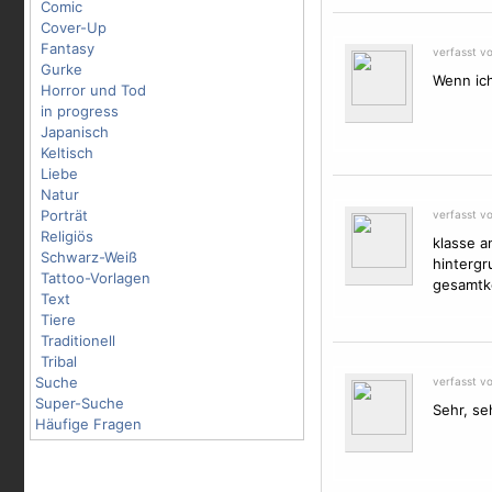
Comic
Cover-Up
Fantasy
verfasst v
Gurke
Wenn ich
Horror und Tod
in progress
Japanisch
Keltisch
Liebe
Natur
Porträt
verfasst vo
Religiös
klasse a
Schwarz-Weiß
hinterg
Tattoo-Vorlagen
gesamtk
Text
Tiere
Traditionell
Tribal
Suche
verfasst v
Super-Suche
Sehr, se
Häufige Fragen