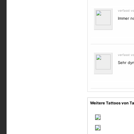
verfasst v
Immer no
verfasst v
Sehr dy
Weitere Tattoos von T