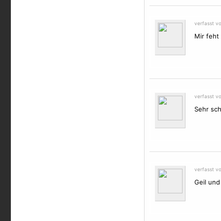
verfasst v
Mir feht 
verfasst v
Sehr sch
verfasst vo
Geil und 