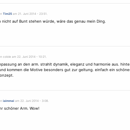
on
Tim25
am 21. Juni 2014 - 23:51.
 nicht auf Bunt stehen würde, wäre das genau mein Ding.
n colole am 22. Juni 2014 - 10:21.
npassung an den arm. strahlt dynamik, eleganz und harmonie aus. hinte
rund kommen die
Motive
besonders gut zur geltung. einfach ein schöne
onzept.
on
iaimmai
am 22. Juni 2014 - 3:08.
hr schöner Arm. Wow!