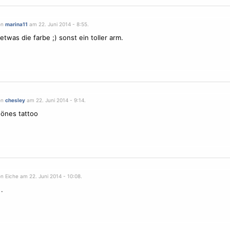
on
marina11
am 22. Juni 2014 - 8:55.
etwas die farbe ;) sonst ein toller arm.
on
chesley
am 22. Juni 2014 - 9:14.
önes tattoo
n Eiche am 22. Juni 2014 - 10:08.
.