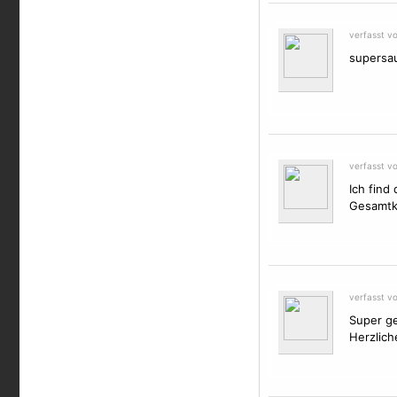
verfasst v
supersau
verfasst v
Ich find
Gesamtk
verfasst v
Super ge
Herzlich