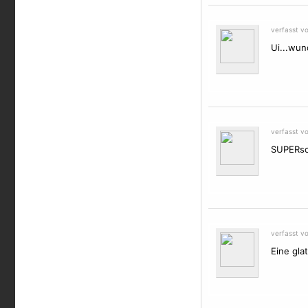
verfasst vo
Ui...wun
verfasst v
SUPERsch
verfasst v
Eine glat