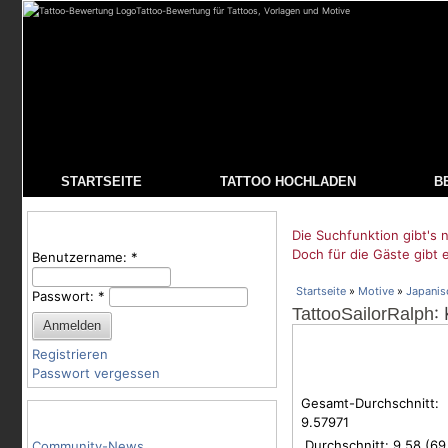
Tattoo-Bewertung für Tattoos, Vorlagen und Motive
STARTSEITE
TATTOO HOCHLADEN
B
Benutzeranmeldung
Die Suchfunktion gibt's n
Doch für die Gäste gibt 
Benutzername:
*
Startseite
»
Motive
»
Japanis
Passwort:
*
:
TattooSailorRalph
Registrieren
Passwort vergessen
Gesamt-Durchschnitt:
Tattoo-Kategorien
9.57971
Durchschnitt:
9.58
(
69
Community-News