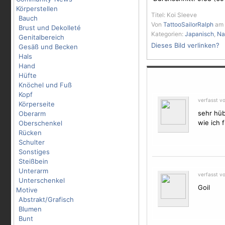
Körperstellen
Titel: Koi Sleeve
Bauch
Von
TattooSailorRalph
am 
Brust und Dekolleté
Kategorien:
Japanisch
,
Na
Genitalbereich
Dieses Bild verlinken?
Gesäß und Becken
Hals
Hand
Hüfte
Knöchel und Fuß
Kopf
verfasst v
Körperseite
sehr hüb
Oberarm
wie ich 
Oberschenkel
Rücken
Schulter
Sonstiges
Steißbein
Unterarm
verfasst v
Unterschenkel
Goil
Motive
Abstrakt/Grafisch
Blumen
Bunt