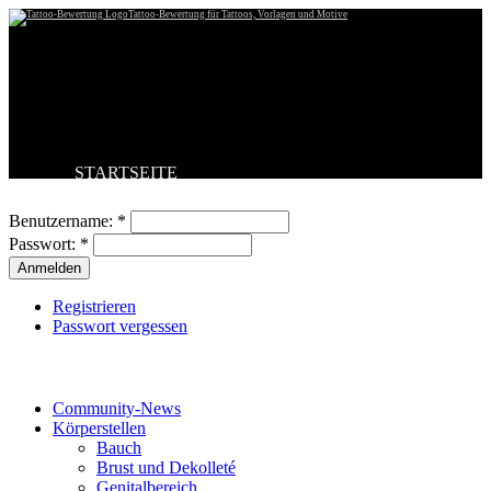
Tattoo-Bewertung für Tattoos, Vorlagen und Motive
STARTSEITE
Benutzeranmeldung
TATTOO HOCHLADEN
BESTE TATTOOS
Benutzername:
*
NEUESTE TATTOOS
Passwort:
*
KOMMENTARE
FORUM
HILFE
Registrieren
Passwort vergessen
Tattoo-Kategorien
Community-News
Körperstellen
Bauch
Brust und Dekolleté
Genitalbereich