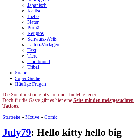
Japanisch
Keltisch
Liebe
Natur
Porträt
Religiös
Schwarz-Weiß
Tattoo-Vorlagen
Text
Tiere
Traditionell
Tribal
Suche
Super-Suche
Häufige Fragen
Die Suchfunktion gibt's nur noch für Mitglieder.
Doch für die Gäste gibt es hier eine
Seite mit den meistgesuchten
Tattoos
.
Startseite
»
Motive
»
Comic
July79
: Hello kitty hello big