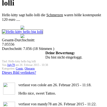
lolli
Hello kitty sagt hallo lolli die
Schmerzen
waren hölle kostenpunkt
120 euro ....
Gesamt-Durchschnitt:
7.05556
Durchschnitt:
7.056
(
18
Stimmen )
Deine Bewertung:
Du bist nicht eingeloggt.
Titel: Hello kitty hello big lolli
Von
July79
am 26. Februar 2015 - 10:38
Kategorien:
Comic
,
Oberarm
Dieses Bild verlinken?
verfasst von colole am 26. Februar 2015 - 11:18.
Hello nice, sweet Tattoo.
verfasst von mandy78 am 26. Februar 2015 - 11:22.