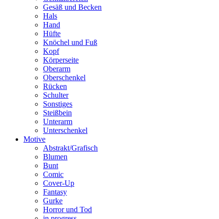
Gesäß und Becken
Hals
Hand
Hüfte
Knöchel und Fuß
Kopf
Körperseite
Oberarm
Oberschenkel
Rücken
Schulter
Sonstiges
Steißbein
Unterarm
Unterschenkel
Motive
Abstrakt/Grafisch
Blumen
Bunt
Comic
Cover-Up
Fantasy
Gurke
Horror und Tod
in progress