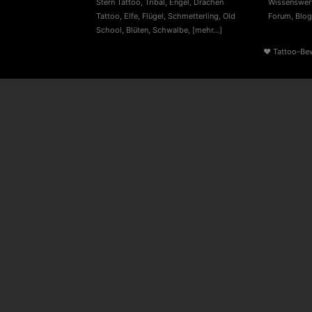
Stern Tattoo
,
Tribal
,
Engel
,
Drachen
Wissenswert
Tattoo
,
Elfe
,
Flügel
,
Schmetterling
,
Old
Forum
,
Blog
School
,
Blüten
,
Schwalbe
,
[mehr...]
♥
Tattoo-Be