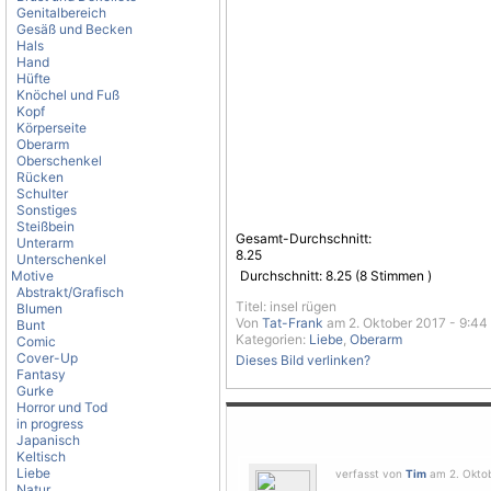
Genitalbereich
Gesäß und Becken
Hals
Hand
Hüfte
Knöchel und Fuß
Kopf
Körperseite
Oberarm
Oberschenkel
Rücken
Schulter
Sonstiges
Steißbein
Gesamt-Durchschnitt:
Unterarm
8.25
Unterschenkel
Motive
Durchschnitt:
8.25
(
8
Stimmen )
Abstrakt/Grafisch
Titel: insel rügen
Blumen
Von
Tat-Frank
am 2. Oktober 2017 - 9:44
Bunt
Kategorien:
Liebe
,
Oberarm
Comic
Cover-Up
Dieses Bild verlinken?
Fantasy
Gurke
Horror und Tod
in progress
Japanisch
Keltisch
Liebe
verfasst von
Tim
am 2. Oktob
Natur