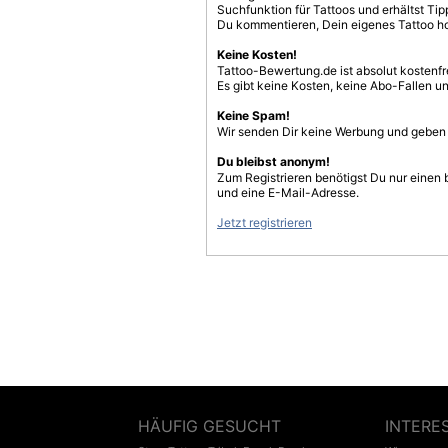
Suchfunktion für Tattoos und erhältst T
Du kommentieren, Dein eigenes Tattoo h
Keine Kosten!
Tattoo-Bewertung.de ist absolut kostenf
Es gibt keine Kosten, keine Abo-Fallen u
Keine Spam!
Wir senden Dir keine Werbung und geben D
Du bleibst anonym!
Zum Registrieren benötigst Du nur einen
und eine E-Mail-Adresse.
Jetzt registrieren
HÄUFIG GESUCHT
INTERE