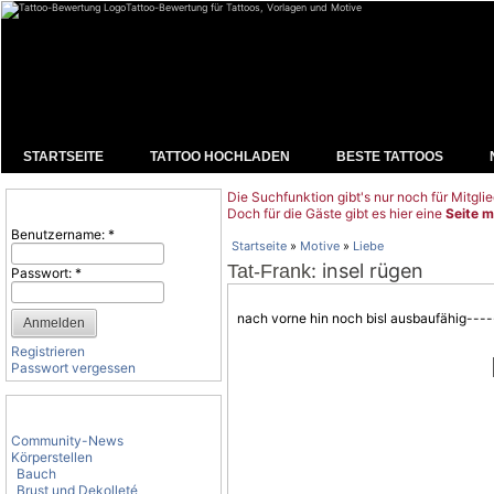
Tattoo-Bewertung für Tattoos, Vorlagen und Motive
STARTSEITE
TATTOO HOCHLADEN
BESTE TATTOOS
Die Suchfunktion gibt's nur noch für Mitglie
Benutzeranmeldung
Doch für die Gäste gibt es hier eine
Seite m
Benutzername:
*
Startseite
»
Motive
»
Liebe
: insel rügen
Tat-Frank
Passwort:
*
nach vorne hin noch bisl ausbaufähig----
Registrieren
Passwort vergessen
Tattoo-Kategorien
Community-News
Körperstellen
Bauch
Brust und Dekolleté