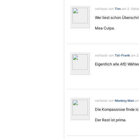
verfasst von
Tim
am 2. Oktob
Wer liest schon Überschrif
Mea Culpa.
verfasst von
Tat-Frank
am 2.
Eigentlich alle AfD Wähler..
verfasst von
Monkey Man
am 
Die Kompassrose finde ic
Der Rest ist prima.