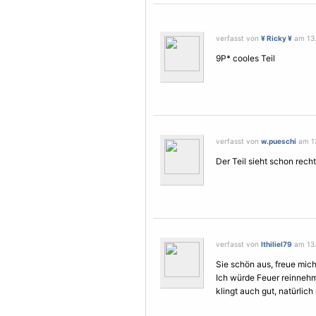
verfasst von
¥ Ricky ¥
am 13.
9P* cooles Teil
verfasst von
w.pueschi
am 13
Der Teil sieht schon rech
verfasst von
Ithiliel79
am 13.
Sie schön aus, freue mich a
Ich würde Feuer reinnehm
klingt auch gut, natürlich