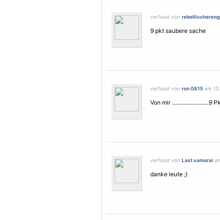
verfasst von
rebellischereng
9 pkt saubere sache
verfasst von
ron 0815
am 13.
Von mir .......................
verfasst von
Last samurai
am
danke leute ;)