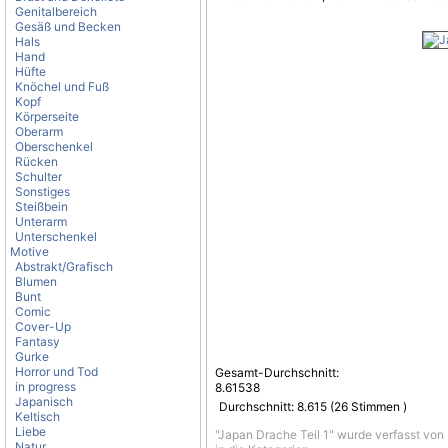
Genitalbereich
Gesäß und Becken
Hals
Hand
Hüfte
Knöchel und Fuß
Kopf
Körperseite
Oberarm
Oberschenkel
Rücken
Schulter
Sonstiges
Steißbein
Unterarm
Unterschenkel
Motive
Abstrakt/Grafisch
Blumen
Bunt
Comic
Cover-Up
Fantasy
Gurke
Horror und Tod
Gesamt-Durchschnitt:
in progress
8.61538
Japanisch
Durchschnitt:
8.615
(
26
Stimmen )
Keltisch
Liebe
"Japan Drache Teil 1" wurde verfasst von
Natur