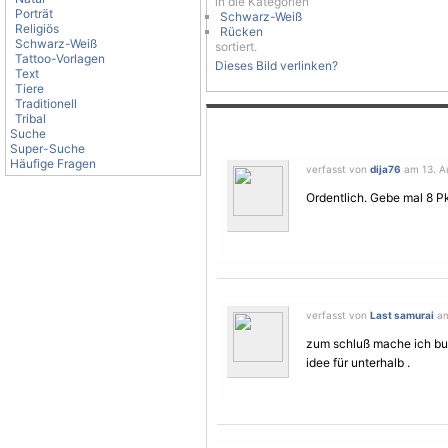
in die Kategorien
Porträt
Schwarz-Weiß
Religiös
Rücken
Schwarz-Weiß
sortiert.
Tattoo-Vorlagen
Dieses Bild verlinken?
Text
Tiere
Traditionell
Tribal
Suche
Super-Suche
Häufige Fragen
verfasst von
dija76
am 13. Au
Ordentlich. Gebe mal 8 Pk
verfasst von
Last samurai
am
zum schluß mache ich bu
idee für unterhalb .