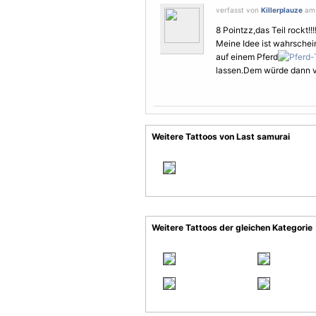
verfasst von
Killerplauze
am 
8 Pointzz,das Teil rockt!!!
Meine Idee ist wahrschein
auf einem Pferd
lassen.Dem würde dann v
Weitere Tattoos von Last samurai
Weitere Tattoos der gleichen Kategorie