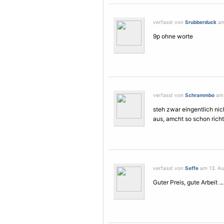
verfasst von
Srubberduck
am
9p ohne worte
verfasst von
Schrammbo
am 
steh zwar eingentlich nic
aus, amcht so schon rich
verfasst von
Seffe
am 13. Au
Guter Preis, gute Arbeit ..