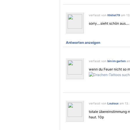
verfasst von
Ithiliel79
am 13.
sorry....sieht schön aus....
Antworten anzeigen
verfasst von
bin im garten
am
wenn du Feuer nicht so m
verfasst von
Louloux
am 13. 
totale übereinstimmung mi
haut. 10p