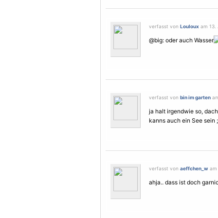
verfasst von
Louloux
am 13. 
@big: oder auch Wasser
verfasst von
bin im garten
am
ja halt irgendwie so, dac
kanns auch ein See sein ;
verfasst von
aeffchen_w
am 
ahja.. dass ist doch garni