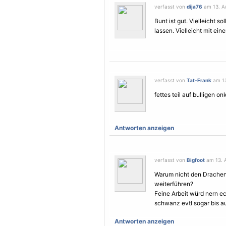
verfasst von
dija76
am 13. Au
Bunt ist gut. Vielleicht s
lassen. Vielleicht mit ei
verfasst von
Tat-Frank
am 13
fettes teil auf bulligen on
Antworten anzeigen
verfasst von
Bigfoot
am 13. A
Warum nicht den Drache
weiterführen?
Feine Arbeit würd nern e
schwanz evtl sogar bis au
Antworten anzeigen