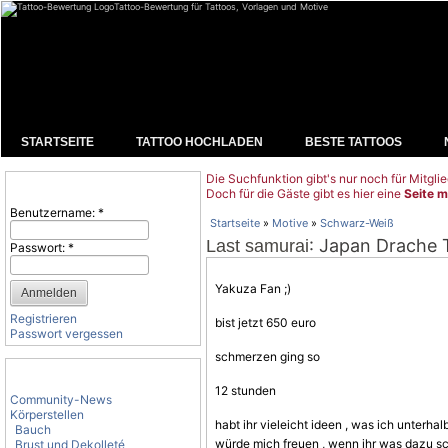
Tattoo-Bewertung für Tattoos, Vorlagen und Motive
STARTSEITE
TATTOO HOCHLADEN
BESTE TATTOOS
Die Suchfunktion gibt's nur noch für Mitglie
Benutzeranmeldung
Doch für die Gäste gibt es hier eine
Seite m
Benutzername:
*
Startseite
»
Motive
»
Schwarz-Weiß
: Japan Drache T
Last samurai
Passwort:
*
Yakuza Fan ;)
Registrieren
bist jetzt 650 euro
Passwort vergessen
schmerzen ging so
Tattoo-Kategorien
12 stunden
Community-News
Körperstellen
habt ihr vieleicht ideen , was ich unterha
Bauch
würde mich freuen , wenn ihr was dazu s
Brust und Dekolleté