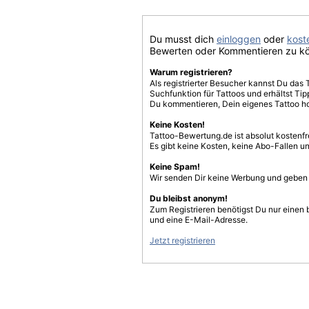
Du musst dich
einloggen
oder
koste
Bewerten oder Kommentieren zu k
Warum registrieren?
Als registrierter Besucher kannst Du das 
Suchfunktion für Tattoos und erhältst T
Du kommentieren, Dein eigenes Tattoo h
Keine Kosten!
Tattoo-Bewertung.de ist absolut kostenf
Es gibt keine Kosten, keine Abo-Fallen u
Keine Spam!
Wir senden Dir keine Werbung und geben D
Du bleibst anonym!
Zum Registrieren benötigst Du nur einen
und eine E-Mail-Adresse.
Jetzt registrieren