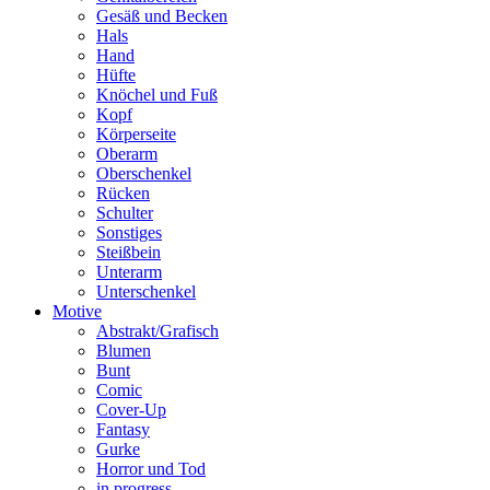
Gesäß und Becken
Hals
Hand
Hüfte
Knöchel und Fuß
Kopf
Körperseite
Oberarm
Oberschenkel
Rücken
Schulter
Sonstiges
Steißbein
Unterarm
Unterschenkel
Motive
Abstrakt/Grafisch
Blumen
Bunt
Comic
Cover-Up
Fantasy
Gurke
Horror und Tod
in progress