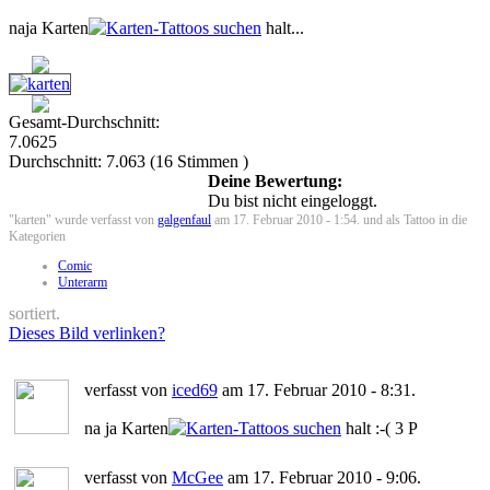
naja Karten
halt...
Gesamt-Durchschnitt:
7.0625
Durchschnitt:
7.063
(
16
Stimmen )
Deine Bewertung:
Du bist nicht eingeloggt.
"karten" wurde verfasst von
galgenfaul
am 17. Februar 2010 - 1:54. und als Tattoo in die
Kategorien
Comic
Unterarm
sortiert.
Dieses Bild verlinken?
verfasst von
iced69
am 17. Februar 2010 - 8:31.
na ja Karten
halt :-( 3 P
verfasst von
McGee
am 17. Februar 2010 - 9:06.