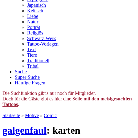
Japanisch
Keltisch
Liebe
Natur
Porträt
Religiös
Schwarz-Weiß
Tattoo-Vorlagen
Text
Tiere
Traditionell
Tribal
Suche
Super-Suche
Häufige Fragen
Die Suchfunktion gibt's nur noch für Mitglieder.
Doch für die Gäste gibt es hier eine
Seite mit den meistgesuchten
Tattoos
.
Startseite
»
Motive
»
Comic
galgenfaul
: karten