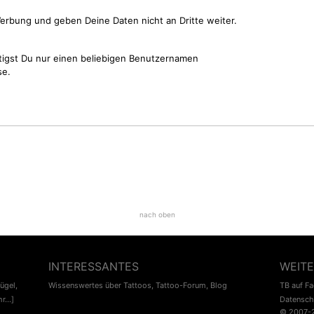
erbung und geben Deine Daten nicht an Dritte weiter.
tigst Du nur einen beliebigen Benutzernamen
se.
nach oben
INTERESSANTES
WEITE
lügel
,
Wissenswertes über Tattoos
,
Tattoo-Forum
,
Blog
TB auf F
r...]
Datensch
© 2007-