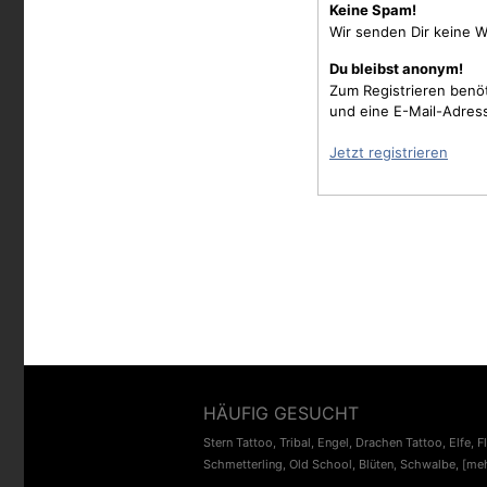
Keine Spam!
Wir senden Dir keine W
Du bleibst anonym!
Zum Registrieren benö
und eine E-Mail-Adres
Jetzt registrieren
HÄUFIG GESUCHT
Stern Tattoo
,
Tribal
,
Engel
,
Drachen Tattoo
,
Elfe
,
F
Schmetterling
,
Old School
,
Blüten
,
Schwalbe
,
[meh