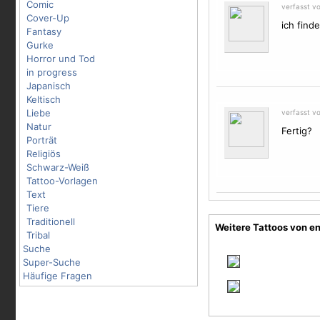
Comic
verfasst v
Cover-Up
ich find
Fantasy
Gurke
Horror und Tod
in progress
Japanisch
Keltisch
Liebe
verfasst vo
Natur
Fertig?
Porträt
Religiös
Schwarz-Weiß
Tattoo-Vorlagen
Text
Tiere
Traditionell
Weitere Tattoos von e
Tribal
Suche
Super-Suche
Häufige Fragen