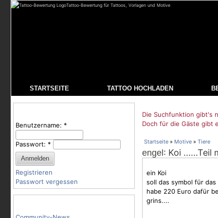
Tattoo-Bewertung für Tattoos, Vorlagen und Motive
STARTSEITE
TATTOO HOCHLADEN
B
Benutzeranmeldung
Die Suchfunktion gibt's n
Doch für die Gäste gibt 
Benutzername:
*
Startseite
»
Motive
»
Tiere
Passwort:
*
: Koi ......Te
engel
Registrieren
ein Koi
Passwort vergessen
soll das symbol für da
habe 220 Euro dafür bez
grins....
Tattoo-Kategorien
Community-News