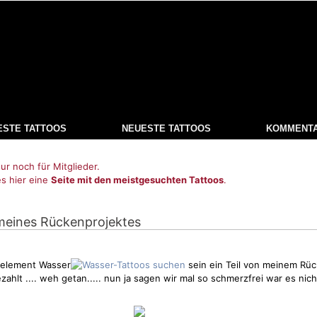
ESTE TATTOOS
NEUESTE TATTOOS
KOMMENT
ur noch für Mitglieder.
es hier eine
Seite mit den meistgesuchten Tattoos
.
il meines Rückenprojektes
s element Wasser
sein ein Teil von meinem Rück
ahlt .... weh getan..... nun ja sagen wir mal so schmerzfrei war es nicht