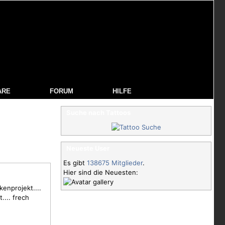
ARE
FORUM
HILFE
Suche nach Tattoos
Neueste User
Es gibt
138675 Mitglieder
.
Hier sind die Neuesten:
enprojekt....
.... frech