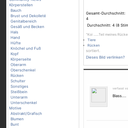
Körperstellen
Bauch
Gesamt-Durchschnitt:
Brust und Dekolleté
4
Genitalbereich
Durchschnitt:
4
(
8
Stim
Gesäß und Becken
Hals
"Koi ......Teil meines Rüc
Hand
Tiere
Hüfte
Rücken
Knöchel und Fuß
sortiert.
Kopf
Dieses Bild verlinken?
Körperseite
Oberarm
Oberschenkel
Rücken
Schulter
Sonstiges
verfasst v
Steißbein
Blass....
Unterarm
Unterschenkel
Motive
Abstrakt/Grafisch
Blumen
Bunt