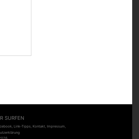
R SURFEN
acebook
,
Link-Tipps
,
Kontakt
,
Impressum
,
utzerklärung
2026.