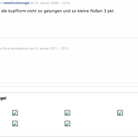
on
rebellischerengel
am 8. Januar 2009 - 23:10.
e die kopfform nicht so gelungen und so kleine floßen 3 pkt
n Elcarterodelafoto am 9. Januar 2011 - 23:21.
ngel