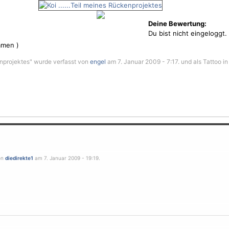
Deine Bewertung:
Du bist nicht eingeloggt.
men )
kenprojektes" wurde verfasst von
engel
am 7. Januar 2009 - 7:17. und als Tattoo in
on
diedirekte1
am 7. Januar 2009 - 19:19.