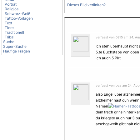
Porträt
Dieses Bild verlinken?
Religiös
Schwarz-Weiß
Tattoo-Vorlagen
Text
Tiere
Traditionell
Tribal
verfasst von 0815 am 24. Aug
Suche
Ich steh überhaupt nicht
Super-Suche
Häufige Fragen
5.te Buchstabe von oben 
ich auch 5 Pkt
verfasst von bea am 24. Augu
also
Engel
über alzheimer
alzheimer hast dun wenn 
Namen
dem frech grins hinter ka
du kriegste auch nur 3 
arschgeweih gibt halt nic