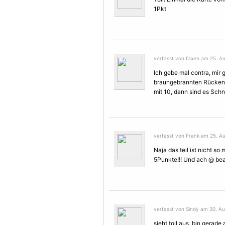
1Pkt
verfasst von faxen am 25. Au
Ich gebe mal contra, mir g
braungebrannten Rücken, 
mit 10, dann sind es Schni
verfasst von Frank am 25. Au
Naja das teil ist nicht s
5Punkte!!! Und ach @ bea:
verfasst von Sindy am 30. Au
sieht toll aus, bin gerad