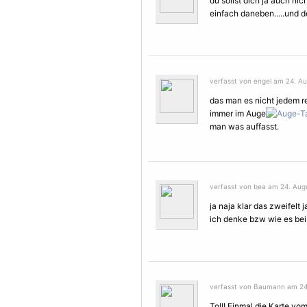
du sollst dich ja auch ni
einfach daneben.....und 
verfasst von engel am 24. Au
das man es nicht jedem r
immer im Auge
man was auffasst.
verfasst von bea am 24. Augu
ja naja klar das zweifelt
ich denke bzw wie es bei 
verfasst von Baumann am 24.
Toll! Einmal die Karte v