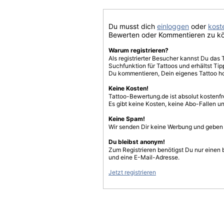
Du musst dich
einloggen
oder
koste
Bewerten oder Kommentieren zu k
Warum registrieren?
Als registrierter Besucher kannst Du das 
Suchfunktion für Tattoos und erhältst T
Du kommentieren, Dein eigenes Tattoo h
Keine Kosten!
Tattoo-Bewertung.de ist absolut kostenf
Es gibt keine Kosten, keine Abo-Fallen u
Keine Spam!
Wir senden Dir keine Werbung und geben D
Du bleibst anonym!
Zum Registrieren benötigst Du nur einen
und eine E-Mail-Adresse.
Jetzt registrieren