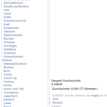
Genitalbereich
Gesäß und Becken
Hals
Hand
Hüfte
Knöchel und Fuß
Kopf
Körperseite
Oberarm
Oberschenkel
Rücken
Schulter
Sonstiges
Steißbein
Unterarm
Unterschenkel
Motive
Abstrakt/Grafisch
Blumen
Bunt
Comic
Cover-Up
Gesamt-Durchschnitt:
Fantasy
4.09091
Gurke
Horror und Tod
Durchschnitt:
4.091
(
77
Stimmen )
in progress
"106383" wurde verfasst von
engel
am 24.
Japanisch
Text
Keltisch
Rücken
Liebe
sortiert.
Natur