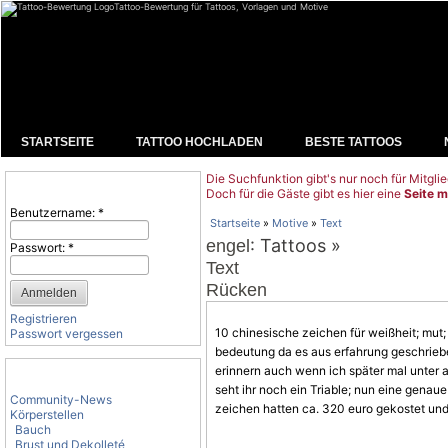
Tattoo-Bewertung für Tattoos, Vorlagen und Motive
STARTSEITE
TATTOO HOCHLADEN
BESTE TATTOOS
Die Suchfunktion gibt's nur noch für Mitglie
Benutzeranmeldung
Doch für die Gäste gibt es hier eine
Seite m
Benutzername:
*
Startseite
»
Motive
»
Text
: Tattoos »
engel
Passwort:
*
Text
Rücken
Registrieren
10 chinesische zeichen für weißheit; mut; li
Passwort vergessen
bedeutung da es aus erfahrung geschriebe
Tattoo-Kategorien
erinnern auch wenn ich später mal unter al
seht ihr noch ein Triable; nun eine genaue 
Community-News
zeichen hatten ca. 320 euro gekostet und
Körperstellen
Bauch
Brust und Dekolleté