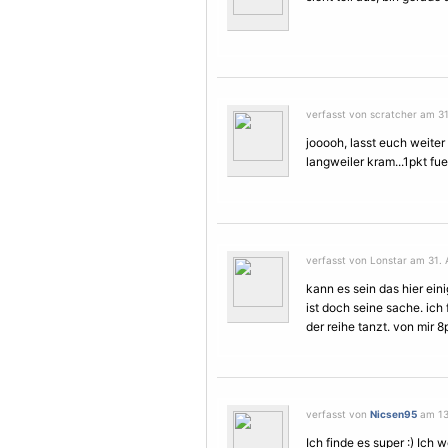
verfasst von scratcher am 31
jooooh, lasst euch weite
langweiler kram...1pkt fuer
verfasst von Lonstar am 31. 
kann es sein das hier ei
ist doch seine sache. ich
der reihe tanzt. von mir 
verfasst von
Nicsen95
am 13.
Ich finde es super :) Ich