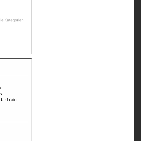
die Kategorien
n
s
bild rein