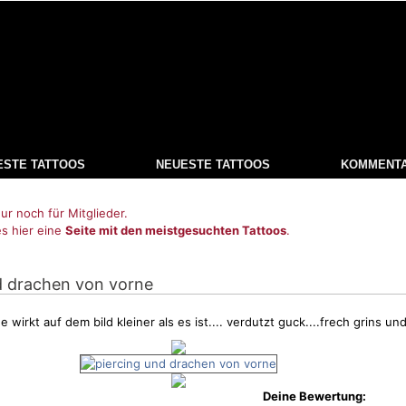
ESTE TATTOOS
NEUESTE TATTOOS
KOMMENT
ur noch für Mitglieder.
es hier eine
Seite mit den meistgesuchten Tattoos
.
nd drachen von vorne
wirkt auf dem bild kleiner als es ist.... verdutzt guck....frech grins un
Deine Bewertung: