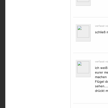
verfasst v
schließ 
verfasst v
ich weiß
eurer me
machen l
Flügel
do
sehen...
drückt m