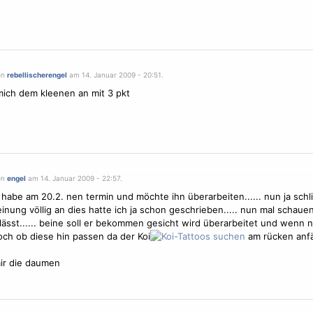
on
rebellischerengel
am 14. Januar 2009 - 20:51.
mich dem kleenen an mit 3 pkt
on
engel
am 14. Januar 2009 - 22:57.
 habe am 20.2. nen termin und möchte ihn überarbeiten...... nun ja schl
inung völlig an dies hatte ich ja schon geschrieben..... nun mal schaue
ässt...... beine soll er bekommen gesicht wird überarbeitet und wenn 
ch ob diese hin passen da der Koi
am rücken anfän
.
ir die daumen