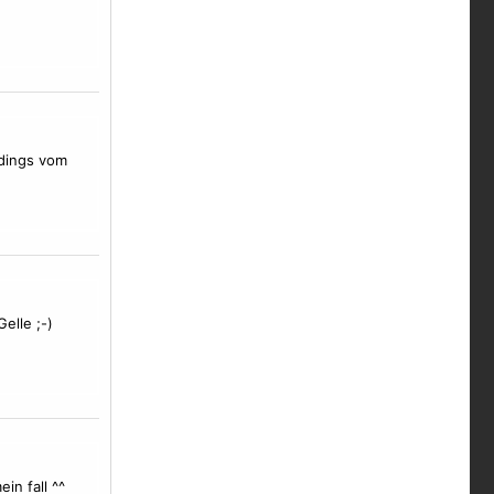
rdings vom
elle ;-)
in fall ^^