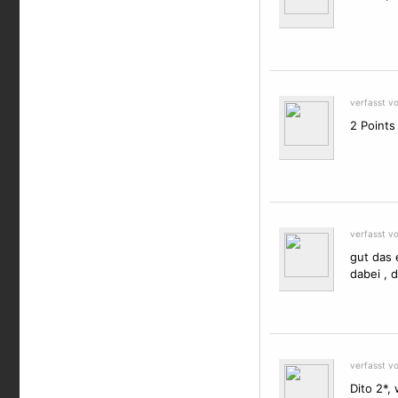
verfasst v
2 Point
verfasst v
gut das 
dabei , 
verfasst v
Dito 2*,