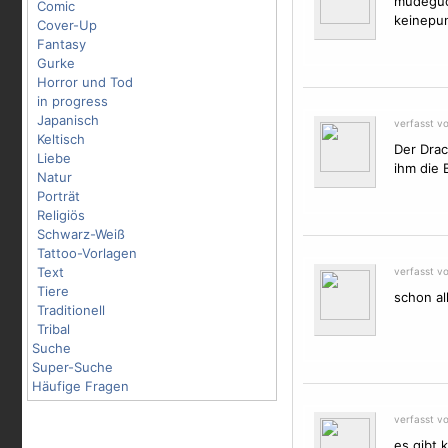
müdeguck.
Comic
keinepun
Cover-Up
Fantasy
Gurke
Horror und Tod
in progress
Japanisch
verfasst v
Keltisch
Der
Dra
Liebe
ihm die 
Natur
Porträt
Religiös
Schwarz-Weiß
Tattoo-Vorlagen
Text
verfasst v
Tiere
schon al
Traditionell
Tribal
Suche
Super-Suche
Häufige Fragen
verfasst v
es gibt 