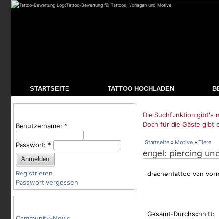
Tattoo-Bewertung für Tattoos, Vorlagen und Motive
STARTSEITE
TATTOO HOCHLADEN
B
Benutzeranmeldung
Die Suchfunktion gibt's n
Doch für die Gäste gibt 
Benutzername:
*
Startseite
»
Motive
»
Tiere
Passwort:
*
: piercing u
engel
Registrieren
drachentattoo von vorne 
Passwort vergessen
Tattoo-Kategorien
Gesamt-Durchschnitt:
Community-News