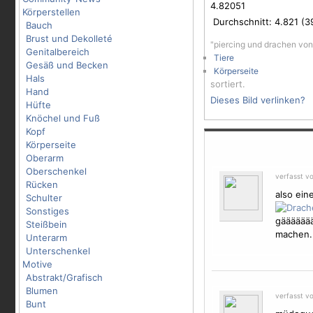
4.82051
Körperstellen
Durchschnitt:
4.821
(
3
Bauch
Brust und Dekolleté
"piercing und drachen vo
Genitalbereich
Tiere
Gesäß und Becken
Körperseite
Hals
sortiert.
Hand
Dieses Bild verlinken?
Hüfte
Knöchel und Fuß
Kopf
Körperseite
Oberarm
Oberschenkel
verfasst v
Rücken
also ein
Schulter
Sonstiges
gäääääää
Steißbein
machen..
Unterarm
Unterschenkel
Motive
Abstrakt/Grafisch
Blumen
verfasst v
Bunt