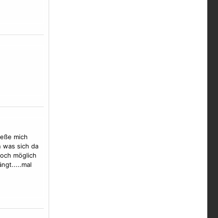
ieße mich
n was sich da
noch möglich
gt.....mal