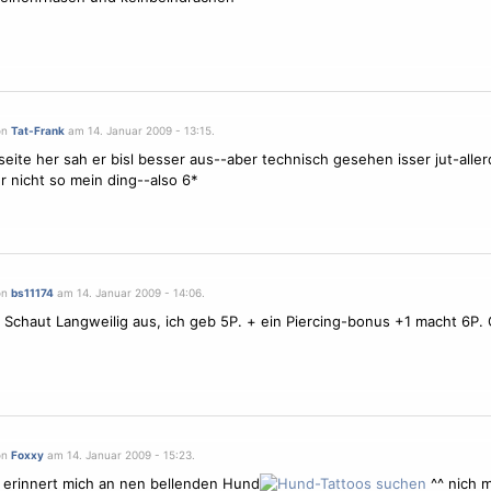
on
Tat-Frank
am 14. Januar 2009 - 13:15.
seite her sah er bisl besser aus--aber technisch gesehen isser jut-alle
 nicht so mein ding--also 6*
on
bs11174
am 14. Januar 2009 - 14:06.
 Schaut Langweilig aus, ich geb 5P. + ein Piercing-bonus +1 macht 6P. G
on
Foxxy
am 14. Januar 2009 - 15:23.
 erinnert mich an nen bellenden Hund
^^ nich me