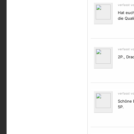
verfasst v
Hat euc
die Quali
verfasst vo
2P.,
Dra
verfasst v
Schöne B
5P.