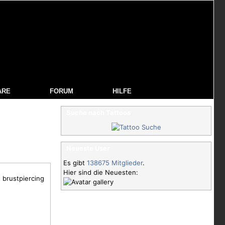
ARE
FORUM
HILFE
Suche nach Tattoos
Neueste User
Es gibt
138675 Mitglieder
.
Hier sind die Neuesten:
d brustpiercing