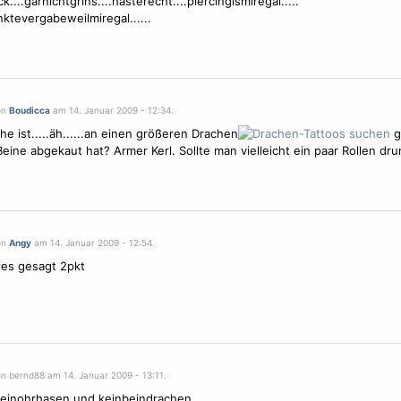
...garnichtgrins....hasterecht....piercingismiregal.....
ktevergabeweilmiregal......
on
Boudicca
am 14. Januar 2009 - 12:34.
che
ist.....äh......an einen größeren Drachen
g
Beine abgekaut hat? Armer Kerl. Sollte man vielleicht ein paar Rollen dr
on
Angy
am 14. Januar 2009 - 12:54.
les gesagt 2pkt
on bernd88 am 14. Januar 2009 - 13:11.
keinohrhasen und keinbeindrachen