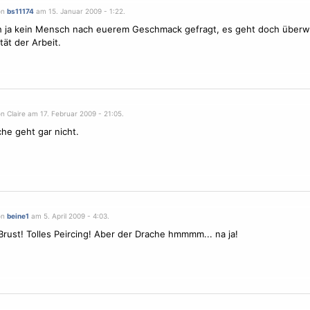
on
bs11174
am 15. Januar 2009 - 1:22.
h ja kein Mensch nach euerem Geschmack gefragt, es geht doch über
tät der Arbeit.
n Claire am 17. Februar 2009 - 21:05.
che
geht gar nicht.
on
beine1
am 5. April 2009 - 4:03.
rust! Tolles Peircing! Aber der
Drache
hmmmm... na ja!