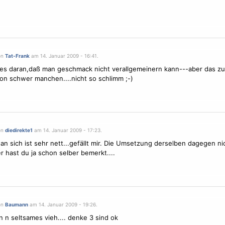
on
Tat-Frank
am 14. Januar 2009 - 16:41.
gt es daran,daß man geschmack nicht verallgemeinern kann---aber das z
chon schwer manchen....nicht so schlimm ;-)
on
diedirekte1
am 14. Januar 2009 - 17:23.
 an sich ist sehr nett...gefällt mir. Die Umsetzung derselben dagegen ni
er hast du ja schon selber bemerkt....
on
Baumann
am 14. Januar 2009 - 19:26.
n n seltsames vieh.... denke 3 sind ok