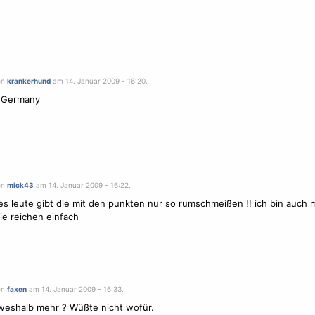
on
krankerhund
am 14. Januar 2009 - 16:20.
s Germany
on
mick43
am 14. Januar 2009 - 16:22.
es leute gibt die mit den punkten nur so rumschmeißen !! ich bin auch m
die reichen einfach
on
faxen
am 14. Januar 2009 - 16:33.
 weshalb mehr ? Wüßte nicht wofür.