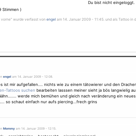
Du bist nicht eingeloggt.
9
Stimmen )
n vorne" wurde verfasst von
engel
am 14. Januar 2009 - 11:45. und als Tattoo in 
on
engel
am 14. Januar 2009 - 12:08.
es ist mir aufgefallen.... nichts wie zu einem tätowierer und den Drache
bearbeiten lasssen meiner sieht ja bös langwielig au
ähn....... werde mich bemühen und gleich nach veränderung ein neues 
... so schaut einfach nur aufs piercing...frech grins
on
Mommy
am 14. Januar 2009 - 12:15.