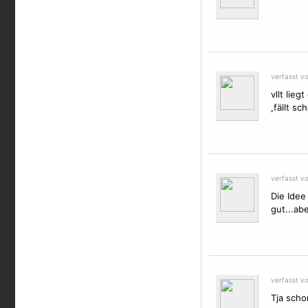
verfasst v
vllt lie
,fällt s
verfasst v
Die Idee
gut...ab
verfasst v
Tja scho