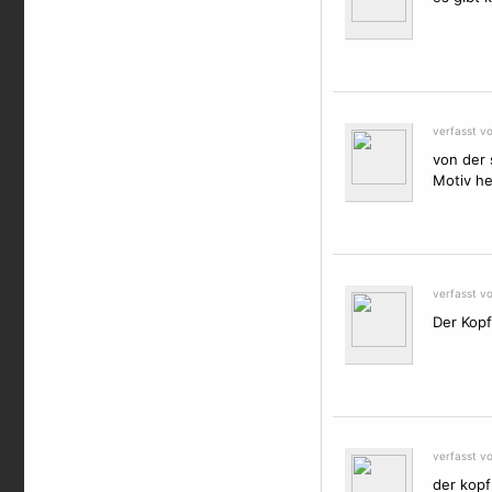
verfasst v
von der 
Motiv
her
verfasst v
Der Kopf
verfasst v
der kopf