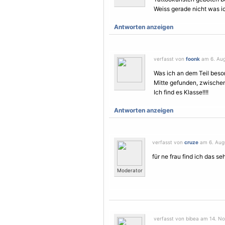
Weiss gerade nicht was ic
Antworten anzeigen
verfasst von
foonk
am 6. Aug
Was ich an dem Teil beson
Mitte gefunden, zwischen
Ich find es Klasse!!!!
Antworten anzeigen
verfasst von
cruze
am 6. Augu
für ne frau find ich das sehr
Moderator
verfasst von bibea am 14. N