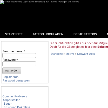
Tattoo-Bewertung für Tattoos, Vorlagen und Motive
STARTSEITE
TATTOO HOCHLADEN
BESTE TATTOOS
Die Suchfunktion gibt's nur noch für Mitglie
Benutzeranmeldung
Doch für die Gäste gibt es hier eine
Seite m
Benutzername:
*
Startseite
»
Motive
»
Schwarz-Weiß
Passwort:
*
Registrieren
Passwort vergessen
Tattoo-Kategorien
Community-News
Körperstellen
Bauch
Brust und Dekolleté