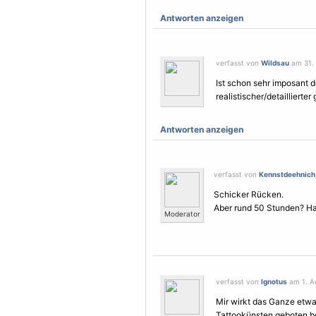
Antworten anzeigen
verfasst von
Wildsau
am 31. 
Ist schon sehr imposant d
realistischer/detaillierte
Antworten anzeigen
verfasst von
Kennstdeehnich
Schicker Rücken.
Aber rund 50 Stunden? Hat
Moderator
verfasst von
Ignotus
am 1. Au
Mir wirkt das Ganze etwas
Tattookünsten geboten b