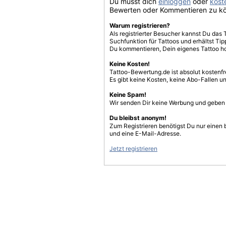
Du musst dich
einloggen
oder
koste
Bewerten oder Kommentieren zu k
Warum registrieren?
Als registrierter Besucher kannst Du das 
Suchfunktion für Tattoos und erhältst T
Du kommentieren, Dein eigenes Tattoo h
Keine Kosten!
Tattoo-Bewertung.de ist absolut kostenf
Es gibt keine Kosten, keine Abo-Fallen u
Keine Spam!
Wir senden Dir keine Werbung und geben D
Du bleibst anonym!
Zum Registrieren benötigst Du nur einen
und eine E-Mail-Adresse.
Jetzt registrieren