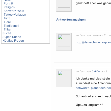
ganz nett aber was genau 
Porträt
Religiös
Schwarz-Weiß
Tattoo-Vorlagen
Text
Antworten anzeigen
Tiere
Traditionell
Tribal
Suche
verfasst von colole am 31. Jul
Super-Suche
Häufige Fragen
http://der-schwarze-plan
verfasst von
Califax
am 31. J
Ich denke mal das ist ein
zumindest eine Anlehnung
schwarze-planet.de/knoc
Schaut gut aus auch nach
Ups...zu langsam ^^