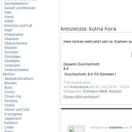
Genitalbereich
Gesäß und Becken
Hals
Hand
Hüfte
Knöchel und Fuß
: kutna hora
kreszenzia
Kopf
Körperseite
Oberarm
mein rücken sieht jetzt seit ca. 9 jahren 
Oberschenkel
Rücken
Schulter
Sonstiges
Steißbein
Gesamt-Durchschnitt:
Unterarm
8.4
Unterschenkel
Motive
Durchschnitt:
8.4
(
15
Stimmen )
Abstrakt/Grafisch
Titel: kutna hora
Blumen
Von
kreszenzia
am 31. Juli 2015 - 14:34
Bunt
Kategorien:
Schwarz-Weiß
,
Rücken
Comic
Cover-Up
Dieses Bild verlinken?
Fantasy
Gurke
Horror und Tod
in progress
Japanisch
Keltisch
Liebe
verfasst von
snakefan
am 31.
Natur