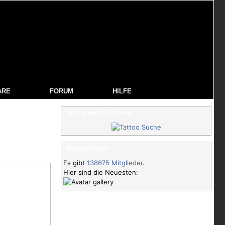
ARE
FORUM
HILFE
Suche nach Tattoos
Neueste User
Es gibt
138675 Mitglieder
.
Hier sind die Neuesten: