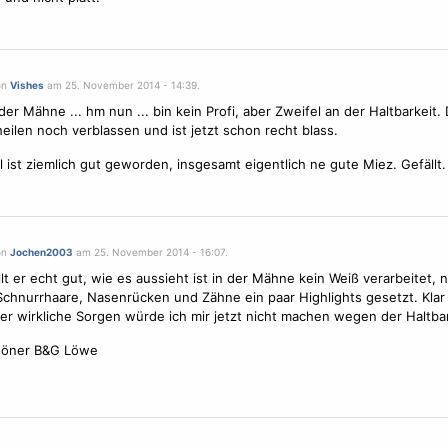
on
Vishes
am 25. November 2014 - 14:39.
 der Mähne ... hm nun ... bin kein Profi, aber Zweifel an der Haltbarkeit.
eilen noch verblassen und ist jetzt schon recht blass.
 ist ziemlich gut geworden, insgesamt eigentlich ne gute Miez. Gefällt.
on
Jochen2003
am 25. November 2014 - 16:07.
llt er echt gut, wie es aussieht ist in der Mähne kein Weiß verarbeitet, 
chnurrhaare, Nasenrücken und Zähne ein paar Highlights gesetzt. Klar
ber wirkliche Sorgen würde ich mir jetzt nicht machen wegen der Haltbar
höner B&G Löwe