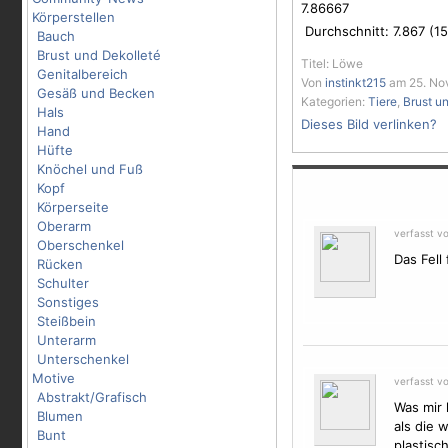
7.86667
Körperstellen
Durchschnitt:
7.867
(
15
Bauch
Brust und Dekolleté
Titel: Löwe
Genitalbereich
Von
instinkt215
am 25. No
Gesäß und Becken
Kategorien:
Tiere
,
Brust u
Hals
Dieses Bild verlinken?
Hand
Hüfte
Knöchel und Fuß
Kopf
Körperseite
Oberarm
verfasst v
Oberschenkel
Das Fell
Rücken
Schulter
Sonstiges
Steißbein
Unterarm
Unterschenkel
Motive
verfasst v
Abstrakt/Grafisch
Was mir 
Blumen
als die 
Bunt
plastisch