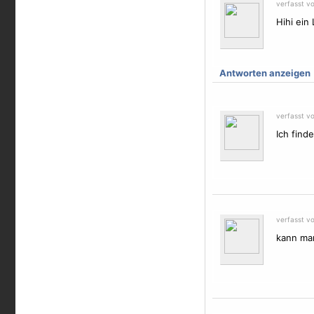
verfasst v
Hihi ein
Antworten anzeigen
verfasst v
Ich find
verfasst v
kann man