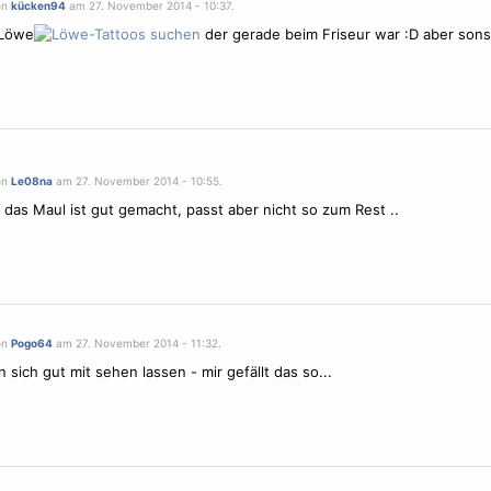
on
kücken94
am 27. November 2014 - 10:37.
 Löwe
der gerade beim Friseur war :D aber sonst
on
Le08na
am 27. November 2014 - 10:55.
e das Maul ist gut gemacht, passt aber nicht so zum Rest ..
on
Pogo64
am 27. November 2014 - 11:32.
 sich gut mit sehen lassen - mir gefällt das so...