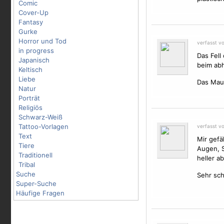
Comic
Cover-Up
Fantasy
Gurke
Horror und Tod
verfasst v
in progress
Das Fell
Japanisch
beim abh
Keltisch
Liebe
Das Maul
Natur
Porträt
Religiös
Schwarz-Weiß
Tattoo-Vorlagen
verfasst v
Text
Mir gefä
Tiere
Augen, S
Traditionell
heller a
Tribal
Suche
Sehr sc
Super-Suche
Häufige Fragen