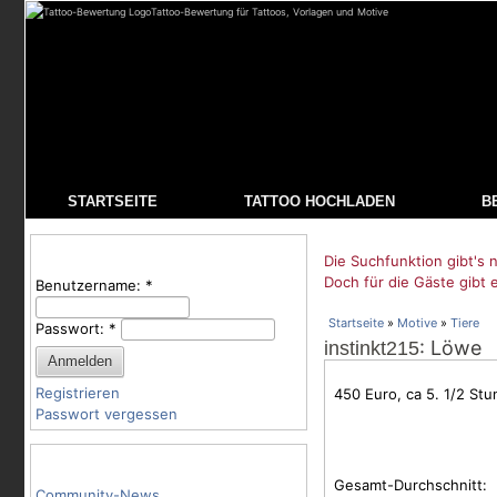
Tattoo-Bewertung für Tattoos, Vorlagen und Motive
STARTSEITE
TATTOO HOCHLADEN
B
Benutzeranmeldung
Die Suchfunktion gibt's n
Doch für die Gäste gibt 
Benutzername:
*
Startseite
»
Motive
»
Tiere
Passwort:
*
: Löwe
instinkt215
Registrieren
450 Euro, ca 5. 1/2 Stu
Passwort vergessen
Tattoo-Kategorien
Gesamt-Durchschnitt:
Community-News