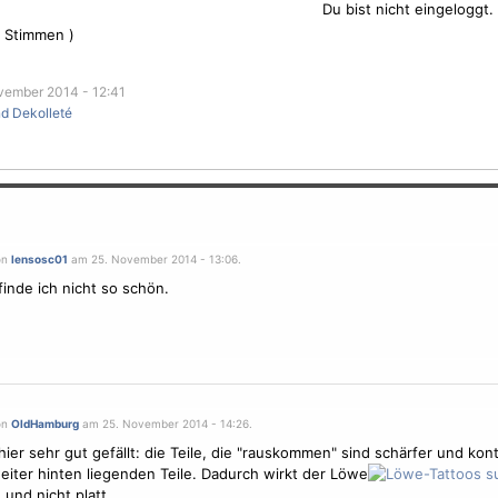
Du bist nicht eingeloggt.
Stimmen )
vember 2014 - 12:41
nd Dekolleté
on
lensosc01
am 25. November 2014 - 13:06.
 finde ich nicht so schön.
on
OldHamburg
am 25. November 2014 - 14:26.
hier sehr gut gefällt: die Teile, die "rauskommen" sind schärfer und kont
weiter hinten liegenden Teile. Dadurch wirkt der Löwe
 und nicht platt.