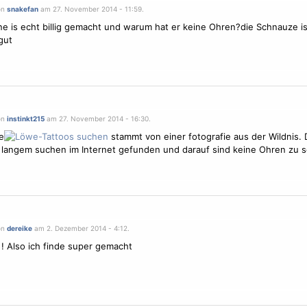
on
snakefan
am 27. November 2014 - 11:59.
e is echt billig gemacht und warum hat er keine Ohren?die Schnauze i
gut
on
instinkt215
am 27. November 2014 - 16:30.
e
stammt von einer fotografie aus der Wildnis. 
 langem suchen im Internet gefunden und darauf sind keine Ohren zu 
on
dereike
am 2. Dezember 2014 - 4:12.
 Also ich finde super gemacht