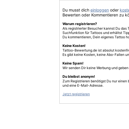
Du musst dich
einloggen
oder
koste
Bewerten oder Kommentieren zu k
Warum registrieren?
Als registrierter Besucher kannst Du das 
Suchfunktion für Tattoos und erhältst T
Du kommentieren, Dein eigenes Tattoo h
Keine Kosten!
Tattoo-Bewertung.de ist absolut kostenf
Es gibt keine Kosten, keine Abo-Fallen u
Keine Spam!
Wir senden Dir keine Werbung und geben D
Du bleibst anonym!
Zum Registrieren benötigst Du nur einen
und eine E-Mail-Adresse.
Jetzt registrieren