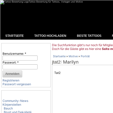
Tattoo-Bewertung für Tattoos, Vorlagen und Motive
STARTSEITE
TATTOO HOCHLADEN
BESTE TATTOOS
Die Suchfunktion gibt's nur noch für Mitglie
Benutzeranmeldung
Doch für die Gäste gibt es hier eine
Seite m
Benutzername:
*
Startseite
»
Motive
»
Porträt
: Marilyn
jtat2
Passwort:
*
Tat2
Registrieren
Passwort vergessen
Tattoo-Kategorien
Community-News
Körperstellen
Bauch
Brust und Dekolleté