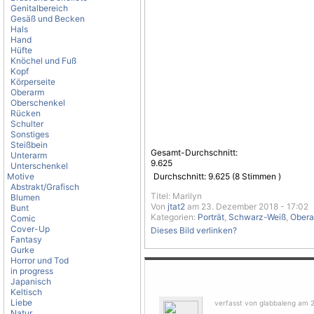
Genitalbereich
Gesäß und Becken
Hals
Hand
Hüfte
Knöchel und Fuß
Kopf
Körperseite
Oberarm
Oberschenkel
Rücken
Schulter
Sonstiges
Steißbein
Gesamt-Durchschnitt:
Unterarm
9.625
Unterschenkel
Motive
Durchschnitt:
9.625
(
8
Stimmen )
Abstrakt/Grafisch
Titel: Marilyn
Blumen
Von
jtat2
am 23. Dezember 2018 - 17:02
Bunt
Kategorien:
Porträt
,
Schwarz-Weiß
,
Ober
Comic
Cover-Up
Dieses Bild verlinken?
Fantasy
Gurke
Horror und Tod
in progress
Japanisch
Keltisch
Liebe
verfasst von glabbaleng am 
Natur