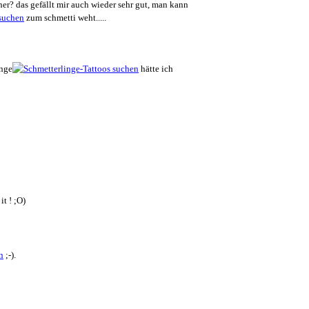
er? das gefällt mir auch wieder sehr gut, man kann
zum schmetti weht.....
inge
hätte ich
t ! ;O)
;-).