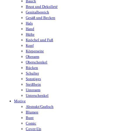
Bauch
Brust und Dekolleté
Genitalbereich
Gesäß und Becken
Hals
Hand
Hüfte
Knöchel und Fuß
Kopf
Körperseite
Oberarm
Oberschenkel
Rücken
Schulter
Sonstiges
Steißbein
Unterarm
Unterschenkel
Motive
Abstrakt/Grafisch
Blumen
Bunt
Comic
Cover-Up