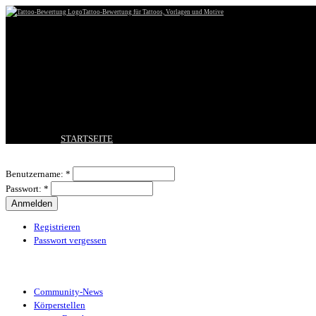
Tattoo-Bewertung für Tattoos, Vorlagen und Motive
STARTSEITE
TATTOO HOCHLADEN
Benutzeranmeldung
BESTE TATTOOS
Benutzername:
*
NEUESTE TATTOOS
Passwort:
*
KOMMENTARE
FORUM
HILFE
Registrieren
Passwort vergessen
Tattoo-Kategorien
Community-News
Körperstellen