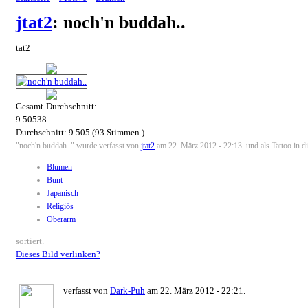
jtat2
: noch'n buddah..
tat2
Gesamt-Durchschnitt:
9.50538
Durchschnitt:
9.505
(
93
Stimmen )
"noch'n buddah.." wurde verfasst von
jtat2
am 22. März 2012 - 22:13. und als Tattoo in d
Blumen
Bunt
Japanisch
Religiös
Oberarm
sortiert.
Dieses Bild verlinken?
verfasst von
Dark-Puh
am 22. März 2012 - 22:21.