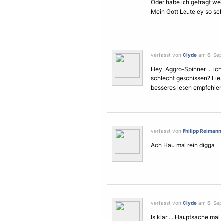
Oder habe ich gefragt we
Mein Gott Leute ey so schw
verfasst von
Clyde
am 6. Sep
Hey, Aggro-Spinner ... ich
schlecht geschissen? Lies
besseres lesen empfehlen 
verfasst von
Philipp Reimann
Ach Hau mal rein digga
verfasst von
Clyde
am 6. Sep
Is klar ... Hauptsache mal