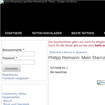
Tattoo-Bewertung für Tattoos, Vorlagen und Motive
STARTSEITE
TATTOO HOCHLADEN
BESTE TATTOOS
Die Suchfunktion gibt's nur noch für Mitglie
Benutzeranmeldung
Doch für die Gäste gibt es hier eine
Seite m
Benutzername:
*
Startseite
»
Motive
»
Japanisch
: Mein Sternz
Philipp Reimann
Passwort:
*
Ich liebe es :)
Bin besitzter.
Registrieren
Passwort vergessen
Tattoo-Kategorien
Community-News
Körperstellen
Bauch
Brust und Dekolleté