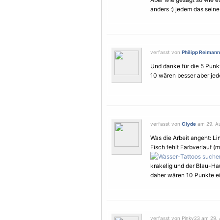
anders :) jedem das seine 
verfasst von
Philipp Reimann
Und danke für die 5 Punk
10 wären besser aber jede
verfasst von
Clyde
am 29. Au
Was die Arbeit angeht: Li
Fisch fehlt Farbverlauf 
krakelig und der Blau-Hau
daher wären 10 Punkte ei
verfasst von Pinky23 am 29. 