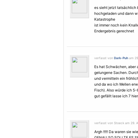
es sieht jetzt tatsächlich
hochgeladen und dann wie
Katastrophe
ist immer noch kein Knall
Endergebnis gerechnet
verfasst von
Dark-Puh
am 29.
Es hat Schwächen, aber 
gelungene Sachen. Durch 
und vermitteln ein fröhli
und da wo ich Wellen erw
Fisch). Also würde ich 5-
gut gefällt lasse ich 7 hier
verfasst von Stoeck am 29. A
Argh !!!!! Da waren sie wie
GENAU SO SOLLTE ES SEI