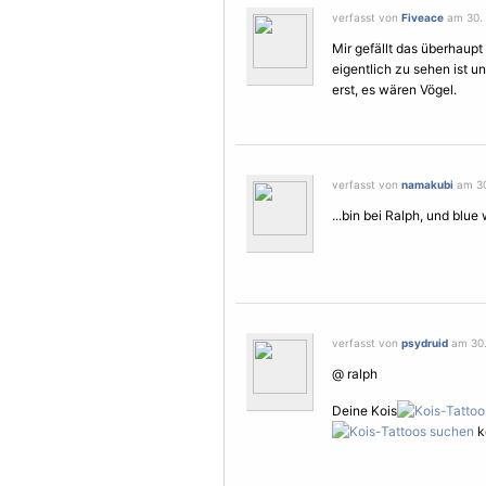
verfasst von
Fiveace
am 30. 
Mir gefällt das überhaupt 
eigentlich zu sehen ist 
erst, es wären
Vögel
.
verfasst von
namakubi
am 30
...bin bei Ralph, und blue
verfasst von
psydruid
am 30.
@ ralph
Deine Kois
k