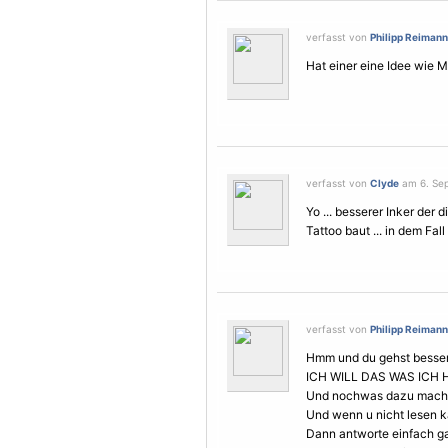
verfasst von
Philipp Reimann
Hat einer eine Idee wie 
verfasst von
Clyde
am 6. Sep
Yo ... besserer Inker der
Tattoo baut ... in dem Fal
verfasst von
Philipp Reimann
Hmm und du gehst besser 
ICH WILL DAS WAS ICH 
Und nochwas dazu mache
Und wenn u nicht lesen k
Dann antworte einfach gar