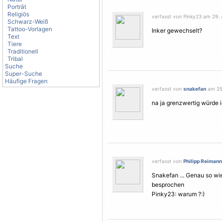
Porträt
Religiös
verfasst von Pinky23 am 29. 
Schwarz-Weiß
Tattoo-Vorlagen
Inker gewechselt?
Text
Tiere
Traditionell
Tribal
Suche
Super-Suche
Häufige Fragen
verfasst von
snakefan
am 29.
na ja grenzwertig würde 
verfasst von
Philipp Reimann
Snakefan ... Genau so wie
besprochen
Pinky23: warum ?:)