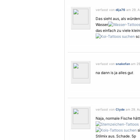
verfasst von
dija76
am 29. Au
Das sieht aus, als würden
Wasser
das einfach zu viele kle
sch
verfasst von
snakefan
am 29.
na dann is ja alles gut
verfasst von
Clyde
am 29. Au
Naja, normale Fische hätt
s
Stilmix aus. Schade. 5p