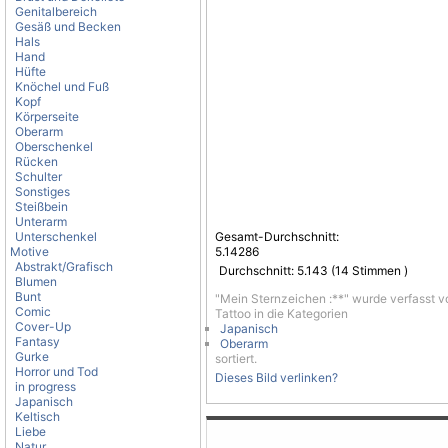
Genitalbereich
Gesäß und Becken
Hals
Hand
Hüfte
Knöchel und Fuß
Kopf
Körperseite
Oberarm
Oberschenkel
Rücken
Schulter
Sonstiges
Steißbein
Unterarm
Unterschenkel
Gesamt-Durchschnitt:
Motive
5.14286
Abstrakt/Grafisch
Durchschnitt:
5.143
(
14
Stimmen )
Blumen
Bunt
"Mein Sternzeichen :**" wurde verfasst 
Comic
Tattoo in die Kategorien
Cover-Up
Japanisch
Fantasy
Oberarm
Gurke
sortiert.
Horror und Tod
Dieses Bild verlinken?
in progress
Japanisch
Keltisch
Liebe
Natur