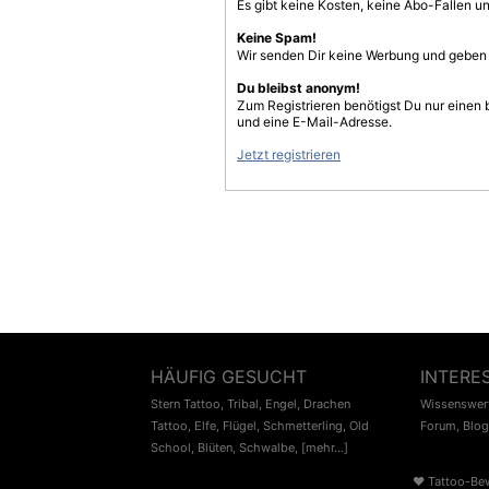
Es gibt keine Kosten, keine Abo-Fallen u
Keine Spam!
Wir senden Dir keine Werbung und geben D
Du bleibst anonym!
Zum Registrieren benötigst Du nur einen
und eine E-Mail-Adresse.
Jetzt registrieren
HÄUFIG GESUCHT
INTERE
Stern Tattoo
,
Tribal
,
Engel
,
Drachen
Wissenswert
Tattoo
,
Elfe
,
Flügel
,
Schmetterling
,
Old
Forum
,
Blog
School
,
Blüten
,
Schwalbe
,
[mehr...]
♥
Tattoo-Be