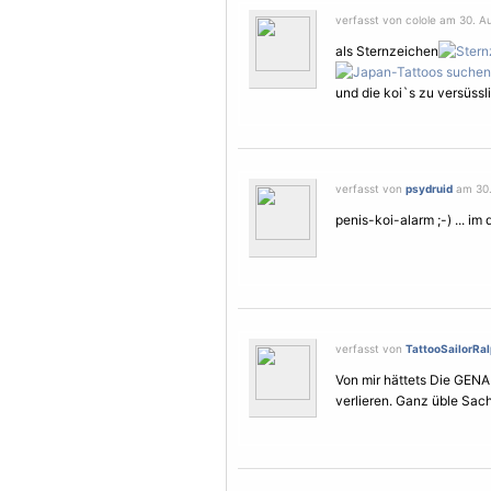
verfasst von colole am 30. A
als Sternzeichen
und die koi`s zu versüssli
verfasst von
psydruid
am 30.
penis-koi-alarm ;-) ... i
verfasst von
TattooSailorRa
Von mir hättets Die GENA
verlieren. Ganz üble Sach