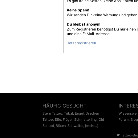
Es gibt keine Kosten, keine Abo-Fallen u
Keine Spam!
Wir senden Dir keine Werbung und geben D
Du bleibst anonym!
Zum Registrieren benötigst Du nur einen
und eine E-Mail-Adresse.
Jetzt registrieren
HÄUFIG GESUCHT
INTERE
Stern Tattoo
,
Tribal
,
Engel
,
Drachen
Wissenswert
Tattoo
,
Elfe
,
Flügel
,
Schmetterling
,
Old
Forum
,
Blog
School
,
Blüten
,
Schwalbe
,
[mehr...]
♥
Tattoo-Be