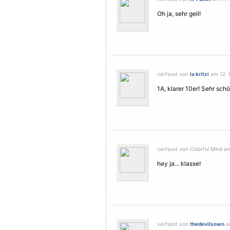
Oh ja, sehr geil!
verfasst von
la kritzi
am 12. 
1A, klarer 10er! Sehr schön
verfasst von Colorful Mind a
hey ja... klasse!
verfasst von
thedevilsown
am