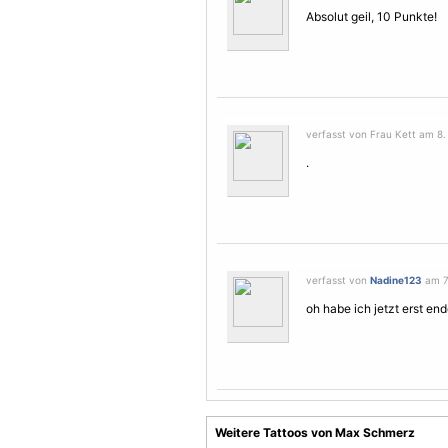
Absolut geil, 10 Punkte!
verfasst von Frau Kett am 8.
.
verfasst von
Nadine123
am 7.
oh habe ich jetzt erst en
Weitere Tattoos von Max Schmerz