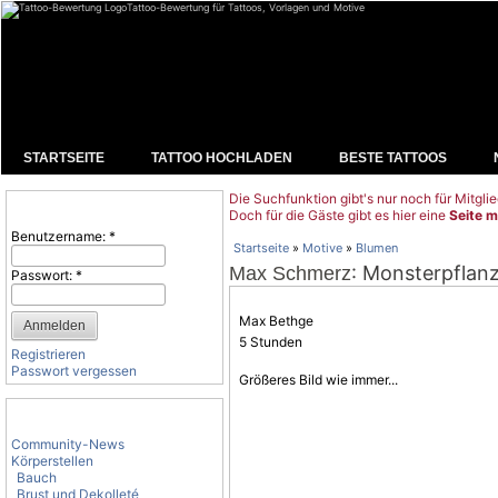
Tattoo-Bewertung für Tattoos, Vorlagen und Motive
STARTSEITE
TATTOO HOCHLADEN
BESTE TATTOOS
Die Suchfunktion gibt's nur noch für Mitglie
Benutzeranmeldung
Doch für die Gäste gibt es hier eine
Seite m
Benutzername:
*
Startseite
»
Motive
»
Blumen
: Monsterpflan
Max Schmerz
Passwort:
*
Max Bethge
5 Stunden
Registrieren
Passwort vergessen
Größeres Bild wie immer...
Tattoo-Kategorien
Community-News
Körperstellen
Bauch
Brust und Dekolleté