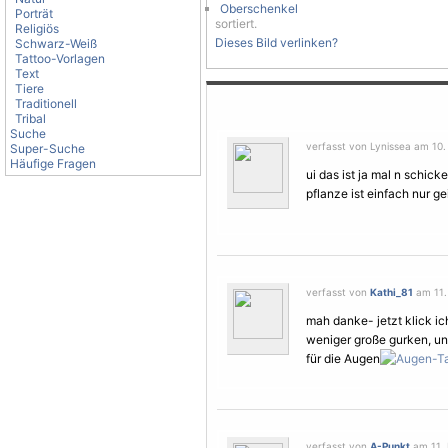
Oberschenkel
Porträt
sortiert.
Religiös
Dieses Bild verlinken?
Schwarz-Weiß
Tattoo-Vorlagen
Text
Tiere
Traditionell
Tribal
Suche
verfasst von Lynissea am 10
Super-Suche
Häufige Fragen
ui das ist ja mal n schicke
pflanze ist einfach nur ge
verfasst von
Kathi_81
am 11.
mah danke- jetzt klick i
weniger große gurken, und
für die Augen
verfasst von
A-Punkt
am 11. 