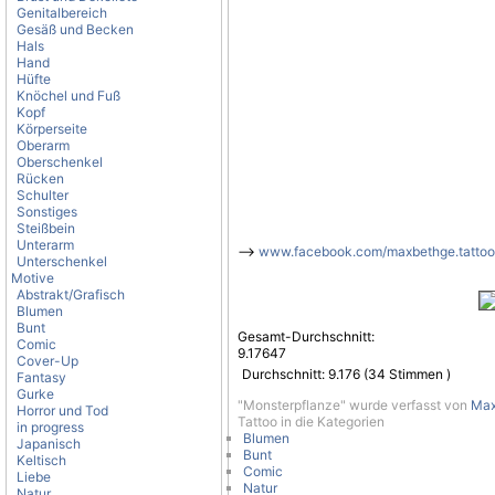
Genitalbereich
Gesäß und Becken
Hals
Hand
Hüfte
Knöchel und Fuß
Kopf
Körperseite
Oberarm
Oberschenkel
Rücken
Schulter
Sonstiges
Steißbein
Unterarm
-->
www.facebook.com/maxbethge.tattoo
Unterschenkel
Motive
Abstrakt/Grafisch
Blumen
Bunt
Gesamt-Durchschnitt:
Comic
9.17647
Cover-Up
Durchschnitt:
9.176
(
34
Stimmen )
Fantasy
Gurke
"Monsterpflanze" wurde verfasst von
Max
Horror und Tod
Tattoo in die Kategorien
in progress
Blumen
Japanisch
Bunt
Keltisch
Comic
Liebe
Natur
Natur