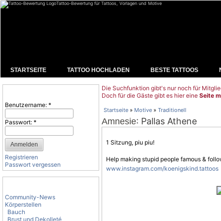
Tattoo-Bewertung für Tattoos, Vorlagen und Motive
STARTSEITE
TATTOO HOCHLADEN
BESTE TATTOOS
Die Suchfunktion gibt's nur noch für Mitglie
Benutzeranmeldung
Doch für die Gäste gibt es hier eine
Seite m
Benutzername:
*
Startseite
»
Motive
»
Traditionell
: Pallas Athene
Amnesie
Passwort:
*
1 Sitzung, piu piu!
Registrieren
Help making stupid people famous & follo
Passwort vergessen
www.instagram.com/koenigskind.tattoos
Tattoo-Kategorien
Community-News
Körperstellen
Bauch
Brust und Dekolleté