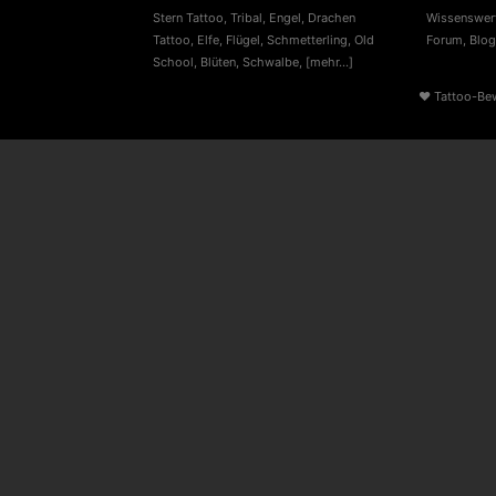
Stern Tattoo
,
Tribal
,
Engel
,
Drachen
Wissenswert
Tattoo
,
Elfe
,
Flügel
,
Schmetterling
,
Old
Forum
,
Blog
School
,
Blüten
,
Schwalbe
,
[mehr...]
♥
Tattoo-Be