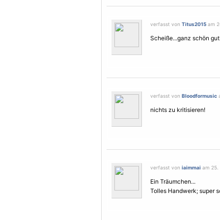
verfasst von
Titus2015
am 26
Scheiße...ganz schön gut
verfasst von
Bloodformusic
a
nichts zu kritisieren!
verfasst von
iaimmai
am 25. J
Ein Träumchen...
Tolles Handwerk; super s