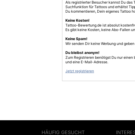
Als registrierter Besucher kannst Du das 
Suchfunktion für Tattoos und erhältst T
Du kommentieren, Dein eigenes Tattoo h
Keine Kosten!
Tattoo-Bewertung.de ist absolut kostenf
Es gibt keine Kosten, keine Abo-Fallen u
Keine Spam!
Wir senden Dir keine Werbung und geben D
Du bleibst anonym!
Zum Registrieren benötigst Du nur einen
und eine E-Mail-Adresse.
Jetzt registrieren
HÄUFIG GESUCHT
INTERE