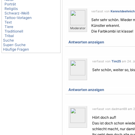
Porträt
Religiös
verfasst von
Kennstdeehnich
Schwarz-Weiß
Tattoo-Vorlagen
Sehr sehr schön. Wieder 
Text
Künstler erkennt.
Tiere
Moderator
Traditionell
Die Farbkombi ist klasse!
Tribal
Suche
Antworten anzeigen
Super-Suche
Häufige Fragen
verfasst von
Tim25
am 24. Ju
Sehr schön, weiter so, bis
Antworten anzeigen
verfasst von dadman69 am 24.
Hört doch auf!
Das ist doch schon wiede
schlecht macht, nur damit
Ihr gebt dem doch alle nur