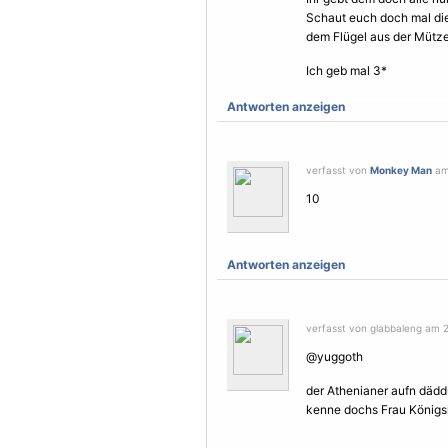
Schaut euch doch mal di
dem
Flügel
aus der Mütze?
Ich geb mal 3*
Antworten anzeigen
verfasst von
Monkey Man
am 
10
Antworten anzeigen
verfasst von glabbaleng am 24
@yuggoth
der Athenianer aufn däddu
kenne dochs Frau Königsk