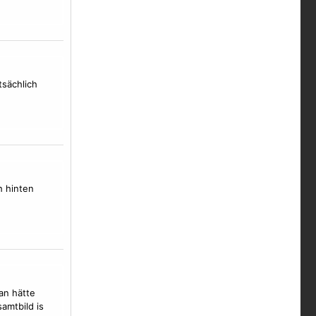
tsächlich
h hinten
man hätte
amtbild is