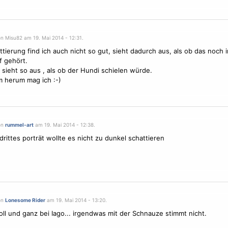
n Misu82 am 19. Mai 2014 - 12:31.
ttierung find ich auch nicht so gut, sieht dadurch aus, als ob das noch 
 gehört.
k sieht so aus , als ob der Hundi schielen würde.
 herum mag ich :-)
on
rummel-art
am 19. Mai 2014 - 12:38.
 drittes porträt wollte es nicht zu dunkel schattieren
on
Lonesome Rider
am 19. Mai 2014 - 13:20.
voll und ganz bei Iago... irgendwas mit der Schnauze stimmt nicht.