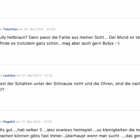
on
Tatortfan
am 20. Mai 2014 - 20:04.
Bully hellbraun? Dann passt die Farbe aus meiner Sicht... Der Mund ist ta
. finde es trotzdem ganz schön...mag aber auch gern Bullys :-)
on
raumlos
am 21. Mai 2014 - 12:52.
asst der Schatten unter der Schnauze nicht und die Ohren, sind die nac
t!?
on
Pogo64
am 21. Mai 2014 - 13:14.
lts gut...,hab selber 3 ...also sowieso heimspiel...,so kleinigkeiten die 
achen können gibts fast immer..,überhaupt wenn man sucht ...,das ges