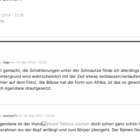
 2014 - 12:16
rm
on
Iago
am 19. Mai 2014 - 12:29.
t gemacht, die Schattierungen unter der Schnautze finde ich allerdings
hintergrund wird wahrscheinlich mit der Zeit etwas verblassen/verlaufen 
hier auf dem Foto), die Blässe hat die Form von Afrika, ist das so gewoll
ch irgendwie draufgesetzt.
on
marina11
am 19. Mai 2014 - 12:29.
gendwie ist der Hund
doch schon ganz schön h
erahnen wo der Kopf anfängt und zum Körper übergeht. Der Ramen fin