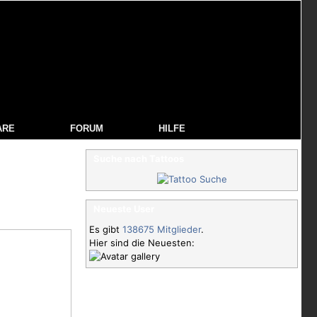
ARE
FORUM
HILFE
Suche nach Tattoos
Neueste User
Es gibt
138675 Mitglieder
.
Hier sind die Neuesten: