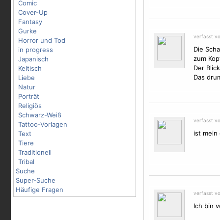
Comic
Cover-Up
Fantasy
Gurke
verfasst vo
Horror und Tod
Die Scha
in progress
zum Kopf
Japanisch
Der Blic
Keltisch
Das drum
Liebe
Natur
Porträt
Religiös
Schwarz-Weiß
verfasst v
Tattoo-Vorlagen
ist mein
Text
Tiere
Traditionell
Tribal
Suche
Super-Suche
Häufige Fragen
verfasst v
Ich bin 