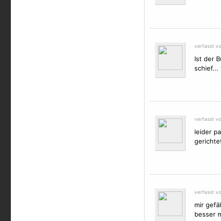
verfasst v
Ist der 
schief..
verfasst v
leider p
gerichte
verfasst v
mir gefäl
besser m