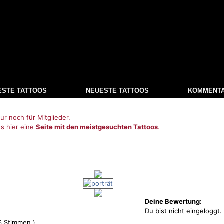
ESTE TATTOOS
NEUESTE TATTOOS
KOMMENT
ur noch für Mitglieder.
es hier eine
Seite mit den meistgesuchten Tattoos
.
t
Deine Bewertung:
Du bist nicht eingeloggt.
6
Stimmen )