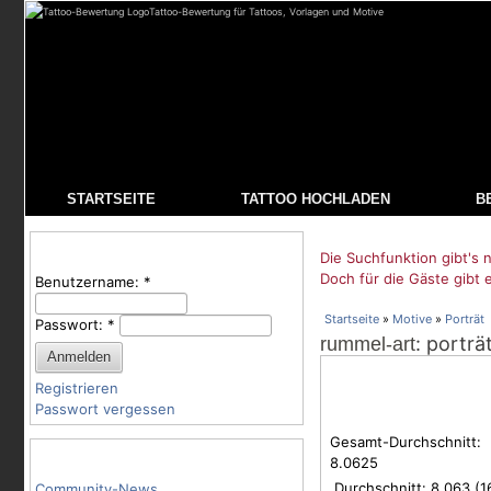
Tattoo-Bewertung für Tattoos, Vorlagen und Motive
STARTSEITE
TATTOO HOCHLADEN
B
Benutzeranmeldung
Die Suchfunktion gibt's n
Doch für die Gäste gibt 
Benutzername:
*
Startseite
»
Motive
»
Porträt
Passwort:
*
: porträ
rummel-art
Registrieren
Passwort vergessen
Gesamt-Durchschnitt:
Tattoo-Kategorien
8.0625
Durchschnitt:
8.063
(
1
Community-News