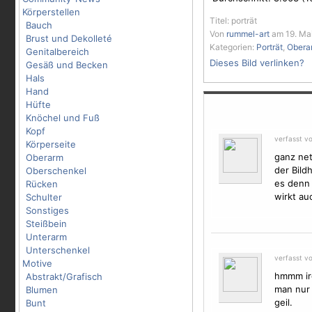
Körperstellen
Titel: porträt
Bauch
Von
rummel-art
am 19. Mai
Brust und Dekolleté
Kategorien:
Porträt
,
Obera
Genitalbereich
Dieses Bild verlinken?
Gesäß und Becken
Hals
Hand
Hüfte
Knöchel und Fuß
Kopf
verfasst v
Körperseite
ganz net
Oberarm
der Bild
Oberschenkel
es denn 
Rücken
wirkt au
Schulter
Sonstiges
Steißbein
Unterarm
Unterschenkel
verfasst v
Motive
hmmm ir
Abstrakt/Grafisch
man nur 
Blumen
geil.
Bunt