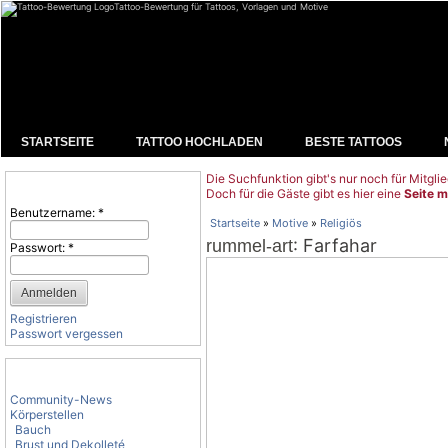
Tattoo-Bewertung für Tattoos, Vorlagen und Motive
STARTSEITE
TATTOO HOCHLADEN
BESTE TATTOOS
Die Suchfunktion gibt's nur noch für Mitglie
Benutzeranmeldung
Doch für die Gäste gibt es hier eine
Seite m
Benutzername:
*
Startseite
»
Motive
»
Religiös
: Farfahar
rummel-art
Passwort:
*
Registrieren
Passwort vergessen
Tattoo-Kategorien
Community-News
Körperstellen
Bauch
Brust und Dekolleté