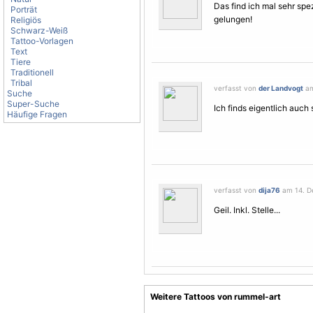
Das find ich mal sehr spezi
Porträt
gelungen!
Religiös
Schwarz-Weiß
Tattoo-Vorlagen
Text
Tiere
Traditionell
Tribal
verfasst von
der Landvogt
am
Suche
Super-Suche
Ich finds eigentlich auch
Häufige Fragen
verfasst von
dija76
am 14. D
Geil. Inkl. Stelle...
Weitere Tattoos von rummel-art