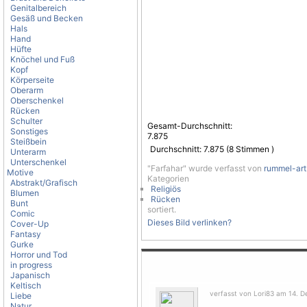
Genitalbereich
Gesäß und Becken
Hals
Hand
Hüfte
Knöchel und Fuß
Kopf
Körperseite
Oberarm
Oberschenkel
Rücken
Schulter
Gesamt-Durchschnitt:
Sonstiges
7.875
Steißbein
Durchschnitt:
7.875
(
8
Stimmen )
Unterarm
Unterschenkel
"Farfahar" wurde verfasst von
rummel-art
Motive
Kategorien
Abstrakt/Grafisch
Religiös
Blumen
Rücken
Bunt
sortiert.
Comic
Dieses Bild verlinken?
Cover-Up
Fantasy
Gurke
Horror und Tod
in progress
Japanisch
Keltisch
verfasst von Lori83 am 14. D
Liebe
Natur