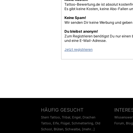
Tattoo-Bewertung.de ist absolut kostenf
Es gibt keine Kosten, keine Abo-Fallen u
Keine Spam!
Wir senden Dir keine Werbung und geben D
Du bleibst anonym!
Zum Registrieren benötigst Du nur einen
und eine E-Mail-Adresse.
Jetzt registrieren
HÄUFIG GESUCHT
INTERE
Stern Tattoo
,
Tribal
,
Engel
,
Drachen
Wissenswert
Tattoo
,
Elfe
,
Flügel
,
Schmetterling
,
Old
Forum
,
Blog
School
,
Blüten
,
Schwalbe
,
[mehr...]