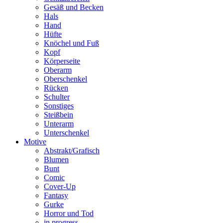
Gesäß und Becken
Hals
Hand
Hüfte
Knöchel und Fuß
Kopf
Körperseite
Oberarm
Oberschenkel
Rücken
Schulter
Sonstiges
Steißbein
Unterarm
Unterschenkel
Motive
Abstrakt/Grafisch
Blumen
Bunt
Comic
Cover-Up
Fantasy
Gurke
Horror und Tod
in progress