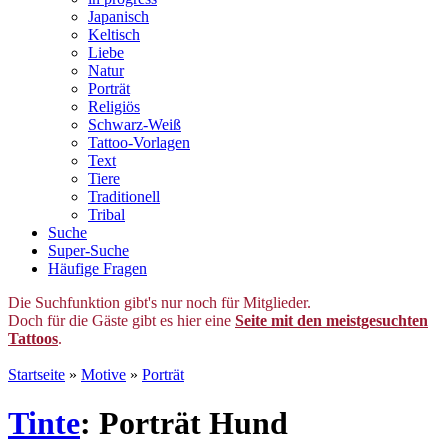
Japanisch
Keltisch
Liebe
Natur
Porträt
Religiös
Schwarz-Weiß
Tattoo-Vorlagen
Text
Tiere
Traditionell
Tribal
Suche
Super-Suche
Häufige Fragen
Die Suchfunktion gibt's nur noch für Mitglieder.
Doch für die Gäste gibt es hier eine
Seite mit den meistgesuchten
Tattoos
.
Startseite
»
Motive
»
Porträt
Tinte
: Porträt Hund