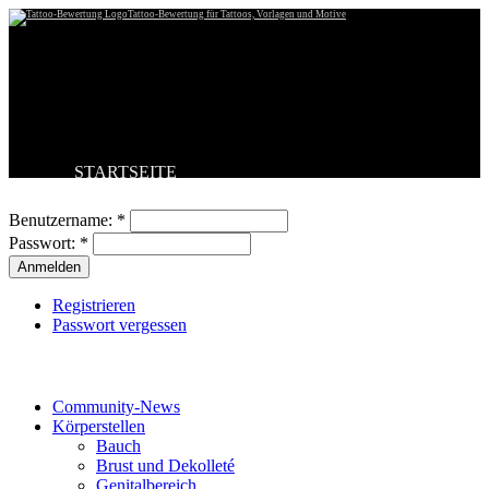
Tattoo-Bewertung für Tattoos, Vorlagen und Motive
STARTSEITE
Benutzeranmeldung
TATTOO HOCHLADEN
BESTE TATTOOS
Benutzername:
*
NEUESTE TATTOOS
Passwort:
*
KOMMENTARE
FORUM
HILFE
Registrieren
Passwort vergessen
Tattoo-Kategorien
Community-News
Körperstellen
Bauch
Brust und Dekolleté
Genitalbereich