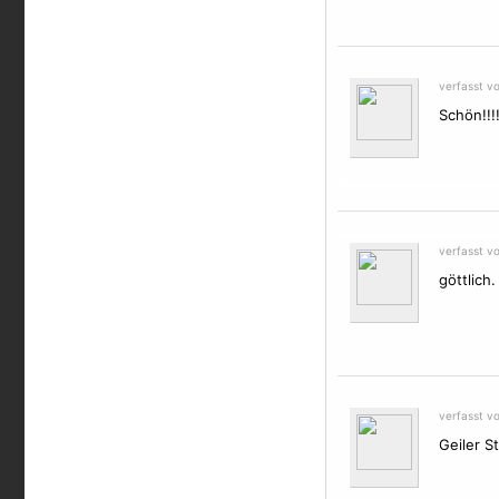
verfasst v
Schön!!!
verfasst vo
göttlich
verfasst v
Geiler St