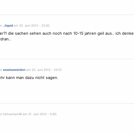
on
..liquid
am 20. Juni 2012 - 23:30.
er?! die sachen sehen auch noch nach 10-15 jahren geil aus.. ich denke 
dran..
on
emotionmirikiri
am 20. Juni 2012 - 23:57.
hr kann man dazu nicht sagen.
on tattooman48 am 21. Juni 2012 - 0:50.