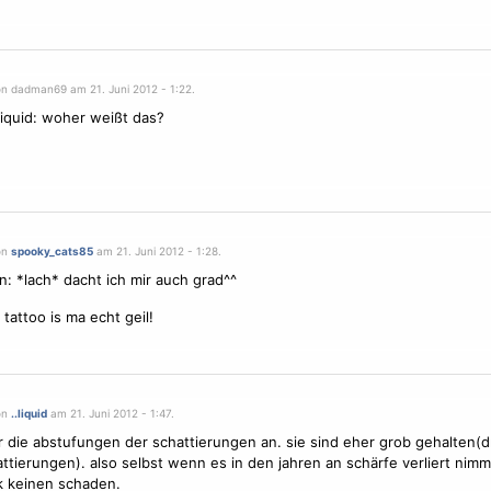
on dadman69 am 21. Juni 2012 - 1:22.
iquid: woher weißt das?
on
spooky_cats85
am 21. Juni 2012 - 1:28.
 *lach* dacht ich mir auch grad^^
 tattoo is ma echt geil!
on
..liquid
am 21. Juni 2012 - 1:47.
r die abstufungen der schattierungen an. sie sind eher grob gehalten(dr
ttierungen). also selbst wenn es in den jahren an schärfe verliert nim
k keinen schaden.