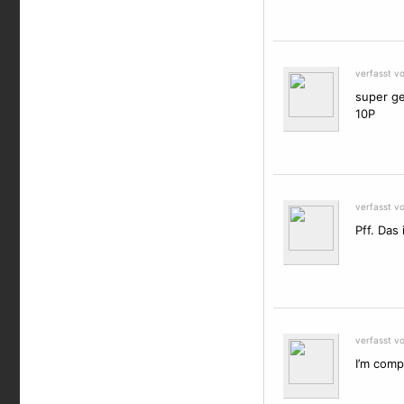
verfasst vo
super ge
10P
verfasst v
Pff. Das 
verfasst v
I’m comp