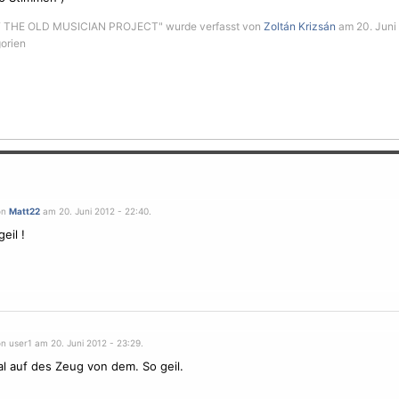
 THE OLD MUSICIAN PROJECT" wurde verfasst von
Zoltán Krizsán
am 20. Juni 
gorien
on
Matt22
am 20. Juni 2012 - 22:40.
eil !
n user1 am 20. Juni 2012 - 23:29.
al auf des Zeug von dem. So geil.