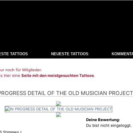
ESTE TATTOOS
NEUESTE TATTOOS
KOMMENT
ur noch für Mitglieder.
es hier eine
Seite mit den meistgesuchten Tattoos
.
 PROGRESS DETAIL OF THE OLD MUSICIAN PROJEC
Deine Bewertung:
Du bist nicht eingeloggt.
6
Stimmen )