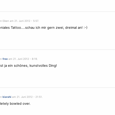
n Eiken am 21. Juni 2012 - 5:57.
niales Tattoo....schau ich mir gern zwei, dreimal an! :-)
on
free
am 21. Juni 2012 - 8:19.
ist ja ein schönes, kunstvolles Ding!
on
kiarahi
am 21. Juni 2012 - 21:51.
letely bowled over.