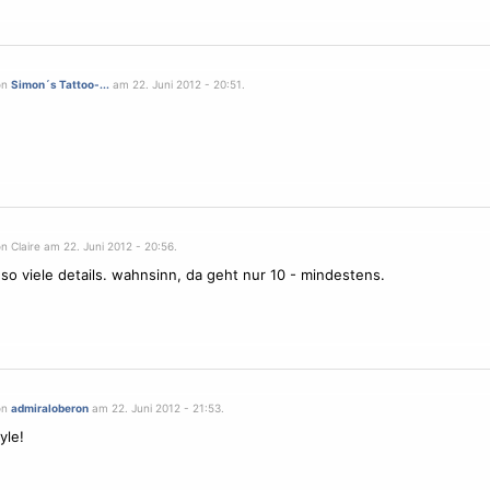
on
Simon´s Tattoo-...
am 22. Juni 2012 - 20:51.
!
n Claire am 22. Juni 2012 - 20:56.
. so viele details. wahnsinn, da geht nur 10 - mindestens.
on
admiraloberon
am 22. Juni 2012 - 21:53.
yle!