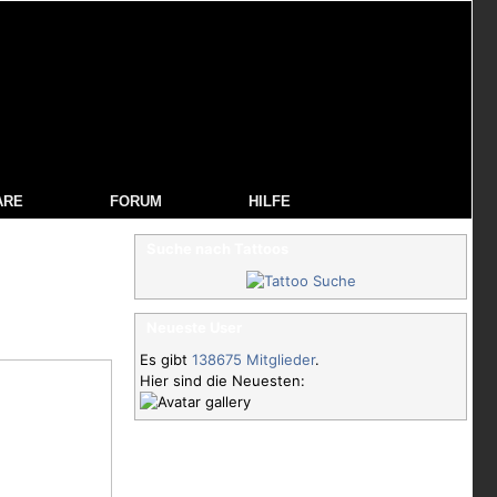
ARE
FORUM
HILFE
Suche nach Tattoos
Neueste User
T
Es gibt
138675 Mitglieder
.
Hier sind die Neuesten: