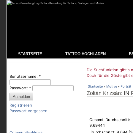
Tattoo-Bewertung für Tattoos, Vorlagen und Motive
STARTSEITE
TATTOO HOCHLADEN
B
Benutzeranmeldung
Die Suchfunktion gibt's n
Doch für die Gäste gibt 
Benutzername:
*
Startseite
»
Motive
»
Porträt
Passwort:
*
: IN
Zoltán Krizsán
Registrieren
Passwort vergessen
Gesamt-Durchschnitt:
Tattoo-Kategorien
9.69444
Durchschnitt:
9.694
(
3
Community-News