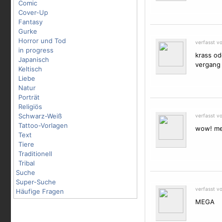
Comic
Cover-Up
Fantasy
Gurke
Horror und Tod
verfasst v
in progress
krass od
Japanisch
vergang 
Keltisch
Liebe
Natur
Porträt
Religiös
Schwarz-Weiß
verfasst v
Tattoo-Vorlagen
wow! me
Text
Tiere
Traditionell
Tribal
Suche
Super-Suche
verfasst v
Häufige Fragen
MEGA