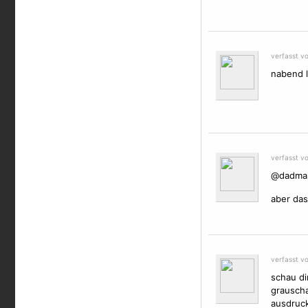
verfasst v
nabend l
verfasst v
@dadman:
aber das
verfasst v
schau di
grauscha
ausdruc