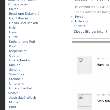
Körperstellen
"IN PROGRESS DETAIL OF
Bauch
und als Tattoo in die Kate
Brust und Dekolleté
Porträt
Genitalbereich
Unterarm
Gesäß und Becken
sortiert.
Hals
Dieses Bild verlinken?
Hand
Hüfte
Knöchel und Fuß
Kopf
Körperseite
Oberarm
verfasst v
Oberschenkel
Hammerg
Rücken
Schulter
Sonstiges
Steißbein
Unterarm
Unterschenkel
Motive
verfasst vo
Abstrakt/Grafisch
Steh tot
Blumen
Bunt