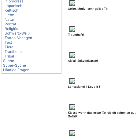
in progress
Japanisch
Geiles Motiv, sehr geiles Tat!
Keltisch
Liebe
Natur
Porträt
Religiös
Schwarz-Weiß
Traumhaft!
Tattoo-Vorlagen
Text
Tiere
Traditionell
Tribal
Suche
Aiaiai, Spitzenklasse!
Super-Suche
Häufige Fragen
Sensationell ! Love it !
Klasse wenn das erste Tat gleich schon so gut w
Gefällt!