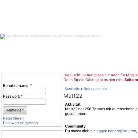
Tattoo-Bewertung für Tattoos, Vorlagen und Motive
Die Suchfunktion gibt's nur noch für Mitglie
Benutzeranmeldung
Doch für die Gäste gibt es hier eine
Seite m
Benutzername:
*
Startseite
»
Benutzerkonto
Matt22
Passwort:
*
Aktivität
Matt22 hat 256 Tattoos mit durchschnittl
geschrieben.
Registrieren
Passwort vergessen
Community
Du musst dich
einloggen
oder
registrieren
,
Tattoo-Kategorien