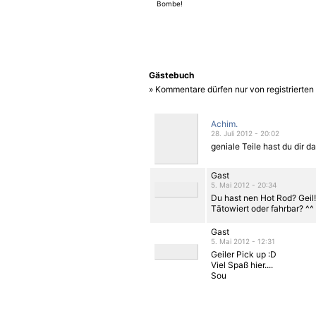
Bombe!
Gästebuch
» Kommentare dürfen nur von registrierte
Achim.
28. Juli 2012 - 20:02
geniale Teile hast du dir d
Gast
5. Mai 2012 - 20:34
Du hast nen Hot Rod? Geil!
Tätowiert oder fahrbar? ^^
Gast
5. Mai 2012 - 12:31
Geiler Pick up :D
Viel Spaß hier....
Sou