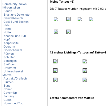
Meine Tattoos (6)
Community-News
Körperstellen
Die 7 Tattoos wurden insgesamt mit 9,03 
Bauch
Brust und Dekolleté
Genitalbereich
Gesäß und Becken
Hals
Hand
Hüfte
Knöchel und Fuß
Kopf
Körperseite
Oberarm
Oberschenkel
12 meiner Lieblings-Tattoos auf Tattoo
Rücken
Schulter
Sonstiges
Steißbein
Unterarm
Unterschenkel
Motive
Abstrakt/Grafisch
Blumen
Bunt
Comic
Cover-Up
Fantasy
Letzte Kommentare von Matt22
Gurke
Horror und Tod