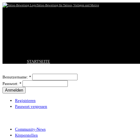
Tattoo-Bewertung für Tattoos, Vorlagen und Motive
STARTSEITE
TATTOO HOCHLADEN
Benutzeranmeldung
BESTE TATTOOS
Benutzername:
*
NEUESTE TATTOOS
Passwort:
*
KOMMENTARE
FORUM
HILFE
Registrieren
Passwort vergessen
Tattoo-Kategorien
Community-News
Körperstellen