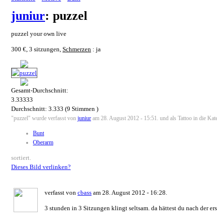
juniur
: puzzel
puzzel your own live
300 €, 3 sitzungen,
Schmerzen
: ja
Gesamt-Durchschnitt:
3.33333
Durchschnitt:
3.333
(
9
Stimmen )
"puzzel" wurde verfasst von
juniur
am 28. August 2012 - 15:51. und als Tattoo in die Kat
Bunt
Oberarm
sortiert.
Dieses Bild verlinken?
verfasst von
cbass
am 28. August 2012 - 16:28.
3 stunden in 3 Sitzungen klingt seltsam. da hättest du nach der er