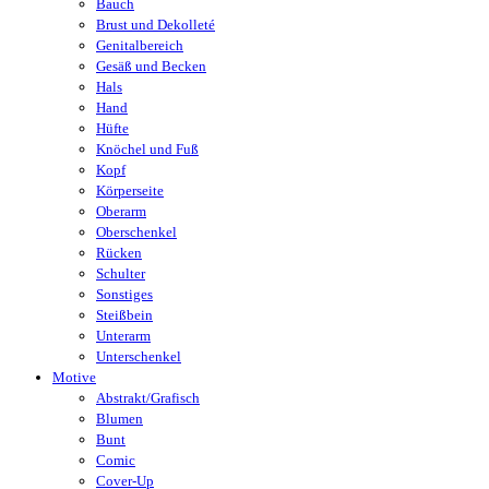
Bauch
Brust und Dekolleté
Genitalbereich
Gesäß und Becken
Hals
Hand
Hüfte
Knöchel und Fuß
Kopf
Körperseite
Oberarm
Oberschenkel
Rücken
Schulter
Sonstiges
Steißbein
Unterarm
Unterschenkel
Motive
Abstrakt/Grafisch
Blumen
Bunt
Comic
Cover-Up