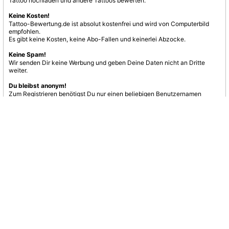
Tattoo hochladen und andere Tattoos bewerten.
Keine Kosten!
Tattoo-Bewertung.de ist absolut kostenfrei und wird von Computerbild
empfohlen.
Es gibt keine Kosten, keine Abo-Fallen und keinerlei Abzocke.
Keine Spam!
Wir senden Dir keine Werbung und geben Deine Daten nicht an Dritte
weiter.
Du bleibst anonym!
Zum Registrieren benötigst Du nur einen beliebigen Benutzernamen
und eine E-Mail-Adresse.
Jetzt registrieren
nach oben