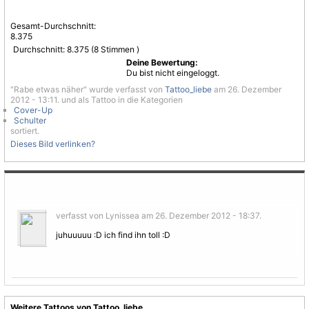
Gesamt-Durchschnitt:
8.375
Durchschnitt:
8.375
(
8
Stimmen )
Deine Bewertung:
Du bist nicht eingeloggt.
"Rabe etwas näher" wurde verfasst von
Tattoo_liebe
am 26. Dezember
2012 - 13:11. und als Tattoo in die Kategorien
Cover-Up
Schulter
sortiert.
Dieses Bild verlinken?
verfasst von Lynissea am 26. Dezember 2012 - 18:37.
juhuuuuu :D ich find ihn toll :D
Weitere Tattoos von Tattoo_liebe