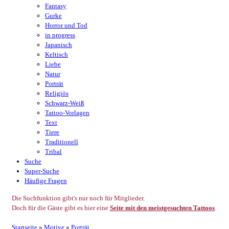
Fantasy
Gurke
Horror und Tod
in progress
Japanisch
Keltisch
Liebe
Natur
Porträt
Religiös
Schwarz-Weiß
Tattoo-Vorlagen
Text
Tiere
Traditionell
Tribal
Suche
Super-Suche
Häufige Fragen
Die Suchfunktion gibt's nur noch für Mitglieder.
Doch für die Gäste gibt es hier eine
Seite mit den meistgesuchten Tattoos
.
Startseite
»
Motive
»
Porträt