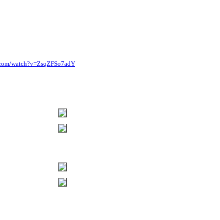
e.com/watch?v=ZsqZFSo7adY