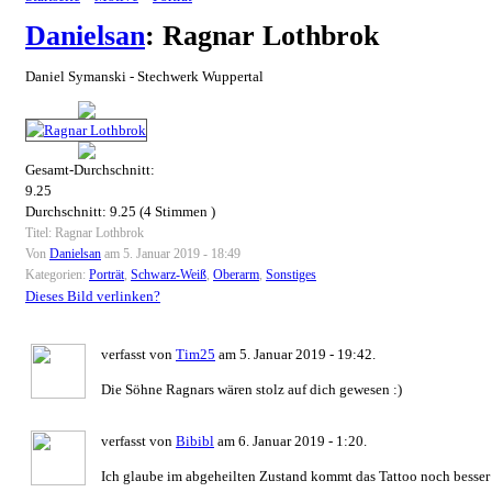
Danielsan
: Ragnar Lothbrok
Daniel Symanski - Stechwerk Wuppertal
Gesamt-Durchschnitt:
9.25
Durchschnitt:
9.25
(
4
Stimmen )
Titel: Ragnar Lothbrok
Von
Danielsan
am 5. Januar 2019 - 18:49
Kategorien:
Porträt
,
Schwarz-Weiß
,
Oberarm
,
Sonstiges
Dieses Bild verlinken?
verfasst von
Tim25
am 5. Januar 2019 - 19:42.
Die Söhne Ragnars wären stolz auf dich gewesen :)
verfasst von
Bibibl
am 6. Januar 2019 - 1:20.
Ich glaube im abgeheilten Zustand kommt das Tattoo noch besser zu