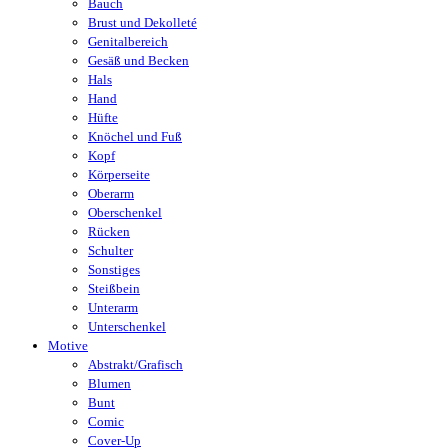
Bauch
Brust und Dekolleté
Genitalbereich
Gesäß und Becken
Hals
Hand
Hüfte
Knöchel und Fuß
Kopf
Körperseite
Oberarm
Oberschenkel
Rücken
Schulter
Sonstiges
Steißbein
Unterarm
Unterschenkel
Motive
Abstrakt/Grafisch
Blumen
Bunt
Comic
Cover-Up