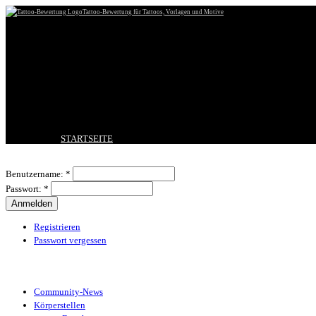
Tattoo-Bewertung für Tattoos, Vorlagen und Motive
STARTSEITE
TATTOO HOCHLADEN
Benutzeranmeldung
BESTE TATTOOS
Benutzername:
*
NEUESTE TATTOOS
Passwort:
*
KOMMENTARE
FORUM
HILFE
Registrieren
Passwort vergessen
Tattoo-Kategorien
Community-News
Körperstellen