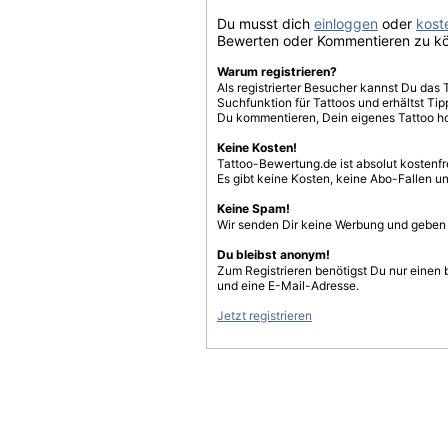
Du musst dich
einloggen
oder
koste
Bewerten oder Kommentieren zu k
Warum registrieren?
Als registrierter Besucher kannst Du das 
Suchfunktion für Tattoos und erhältst T
Du kommentieren, Dein eigenes Tattoo h
Keine Kosten!
Tattoo-Bewertung.de ist absolut kostenf
Es gibt keine Kosten, keine Abo-Fallen u
Keine Spam!
Wir senden Dir keine Werbung und geben D
Du bleibst anonym!
Zum Registrieren benötigst Du nur einen
und eine E-Mail-Adresse.
Jetzt registrieren