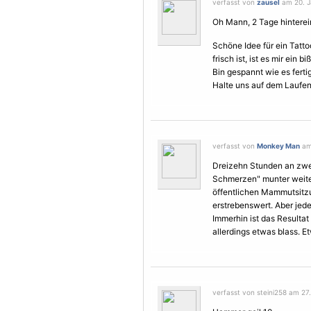
verfasst von
zausel
am 20. J
Oh Mann, 2 Tage hinterein
Schöne Idee für ein Tattoo
frisch ist, ist es mir ein
Bin gespannt wie es ferti
Halte uns auf dem Laufe
verfasst von
Monkey Man
am 
Dreizehn Stunden an zwe
Schmerzen" munter weite
öffentlichen Mammutsitzu
erstrebenswert. Aber jeder 
Immerhin ist das Resultat
allerdings etwas blass. Et
verfasst von steini258 am 27.