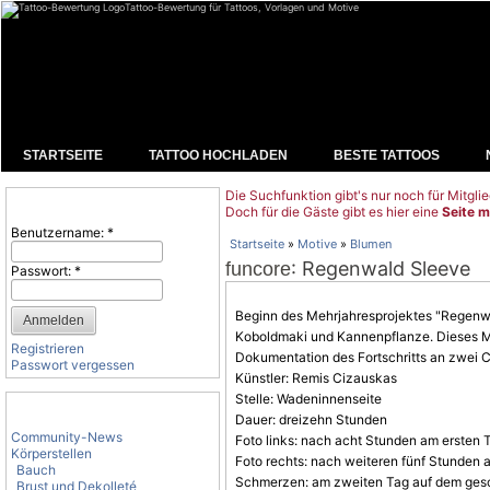
Tattoo-Bewertung für Tattoos, Vorlagen und Motive
STARTSEITE
TATTOO HOCHLADEN
BESTE TATTOOS
Die Suchfunktion gibt's nur noch für Mitglie
Benutzeranmeldung
Doch für die Gäste gibt es hier eine
Seite m
Benutzername:
*
Startseite
»
Motive
»
Blumen
: Regenwald Sleeve
funcore
Passwort:
*
Beginn des Mehrjahresprojektes "Regenwa
Koboldmaki und Kannenpflanze. Dieses Mal
Registrieren
Dokumentation des Fortschritts an zwei
C
Passwort vergessen
Künstler: Remis Cizauskas
Stelle: Wadeninnenseite
Tattoo-Kategorien
Dauer: dreizehn Stunden
Community-News
Foto links: nach acht Stunden am ersten 
Körperstellen
Foto rechts: nach weiteren fünf Stunden
Bauch
Schmerzen: am zweiten Tag auf dem ges
Brust und Dekolleté