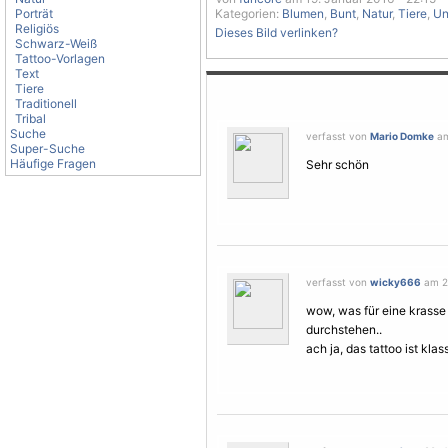
Porträt
Kategorien:
Blumen
,
Bunt
,
Natur
,
Tiere
,
Un
Religiös
Dieses Bild verlinken?
Schwarz-Weiß
Tattoo-Vorlagen
Text
Tiere
Traditionell
Tribal
Suche
verfasst von
Mario Domke
am
Super-Suche
Häufige Fragen
Sehr schön
verfasst von
wicky666
am 20
wow, was für eine krasse
durchstehen..
ach ja, das tattoo ist klass