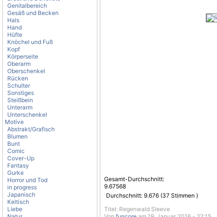
Genitalbereich
Gesäß und Becken
Hals
Hand
Hüfte
Knöchel und Fuß
Kopf
Körperseite
Oberarm
Oberschenkel
Rücken
Schulter
Sonstiges
Steißbein
Unterarm
Unterschenkel
Motive
Abstrakt/Grafisch
Blumen
Bunt
Comic
Cover-Up
Fantasy
Gurke
Gesamt-Durchschnitt:
Horror und Tod
9.67568
in progress
Japanisch
Durchschnitt:
9.676
(
37
Stimmen )
Keltisch
Liebe
Titel: Regenwald Sleeve
Natur
Von
funcore
am 19. Januar 2016 - 22:15